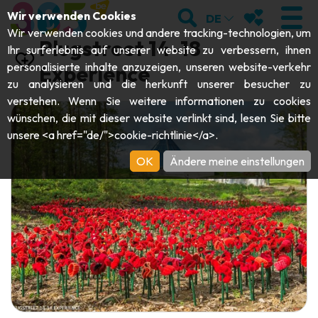
;
SUCHEN
MEINE FAVOR
Wir verwenden Cookies
DE
Wir verwenden cookies und andere tracking-technologien, um
Plugstreet 14-18
Ihr surferlebnis auf unserer website zu verbessern, ihnen
personalisierte inhalte anzuzeigen, unseren website-verkehr
Experience
zu analysieren und die herkunft unserer besucher zu
BESUCHEN
verstehen. Wenn Sie weitere informationen zu cookies
wünschen, die mit dieser website verlinkt sind, lesen Sie bitte
Abteien & Religiöse Monumente
ENTDECKEN
unsere <a href="de/">cookie-richtlinie</a>.
Archäologie
OK
Ändere meine einstellungen
Höhlen
SICH BEWEGEN
Kunst
Garten, Parks & Naturstätten
Touristen-& Kreuzfahrt-Schiffe
VERANSTALTUNGEN
Handwerk & Know-how
Aquarien, Tierparks & Zoos
Draisinen & Touristenzüge
DIE BESTEN AKTIVITÄTEN FÜR
Schlösser, Zitadellen & Belfriede
Kajaks
DIESEN SOMMER
Folklore & Lokale Geschichte
Abenteuerparks
GUIDE DOWNLOADEN
Geschichte