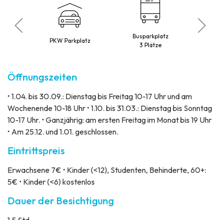
mit
Pe
Busparkplatz
kter
PKW Parkplatz
ein
3 Plätze
t
Öffnungszeiten
• 1.04. bis 30.09.: Dienstag bis Freitag 10-17 Uhr und am
Wochenende 10-18 Uhr • 1.10. bis 31.03.: Dienstag bis Sonntag
10-17 Uhr. • Ganzjährig: am ersten Freitag im Monat bis 19 Uhr
• Am 25.12. und 1.01. geschlossen.
Eintrittspreis
Erwachsene 7€ • Kinder (<12), Studenten, Behinderte, 60+:
5€ • Kinder (<6) kostenlos
Dauer der Besichtigung
1,5 Std.