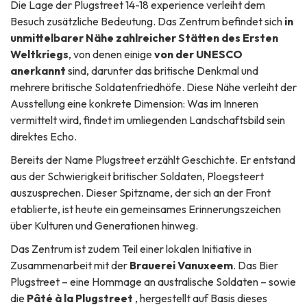
Die Lage der Plugstreet 14-18 experience verleiht dem
Besuch zusätzliche Bedeutung. Das Zentrum befindet sich
in
unmittelbarer Nähe zahlreicher Stätten des Ersten
Weltkriegs
, von denen einige
von der UNESCO
anerkannt
sind, darunter das britische Denkmal und
mehrere britische Soldatenfriedhöfe. Diese Nähe verleiht der
Ausstellung eine konkrete Dimension: Was im Inneren
vermittelt wird, findet im umliegenden Landschaftsbild sein
direktes Echo.
Bereits der Name Plugstreet erzählt Geschichte. Er entstand
aus der Schwierigkeit britischer Soldaten, Ploegsteert
auszusprechen. Dieser Spitzname, der sich an der Front
etablierte, ist heute ein gemeinsames Erinnerungszeichen
über Kulturen und Generationen hinweg.
Das Zentrum ist zudem Teil einer lokalen Initiative in
Zusammenarbeit mit der
Brauerei Vanuxeem
. Das Bier
Plugstreet – eine Hommage an australische Soldaten – sowie
die
Pâté à la Plugstreet
, hergestellt auf Basis dieses