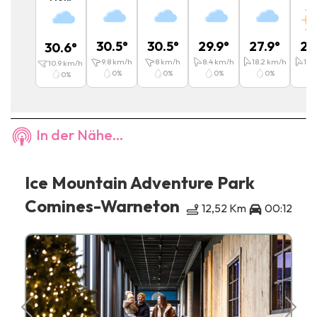
30.5
°
30.5
°
29.9
°
27.9
°
25
30.6
°
9.8
km/h
8
km/h
8.4
km/h
18.2
km/h
11.4
10.9
km/h
0
%
0
%
0
%
0
%
0
%
In der Nähe...
Ice Mountain Adventure Park
Comines-Warneton
12,52 Km
00:12