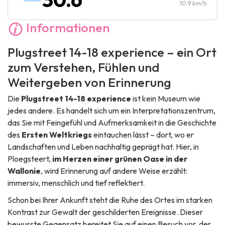
Sonntag :
10:00
-
17:00
10.9
km/h
Informationen
Plugstreet 14-18 experience – ein Ort
zum Verstehen, Fühlen und
Weitergeben von Erinnerung
Die
Plugstreet 14-18 experience
ist kein Museum wie
jedes andere. Es handelt sich um ein Interpretationszentrum,
das Sie mit Feingefühl und Aufmerksamkeit in die Geschichte
des
Ersten Weltkriegs
eintauchen lässt – dort, wo er
Landschaften und Leben nachhaltig geprägt hat. Hier, in
Ploegsteert,
im Herzen einer grünen Oase in der
Wallonie
, wird Erinnerung auf andere Weise erzählt:
immersiv, menschlich und tief reflektiert.
Schon bei Ihrer Ankunft steht die Ruhe des Ortes im starken
Kontrast zur Gewalt der geschilderten Ereignisse. Dieser
bewusste Gegensatz bereitet Sie auf einen Besuch vor, der