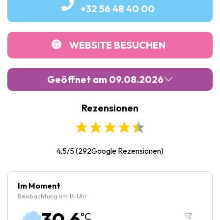
+32 56 48 40 00
WEBSITE BESUCHEN
Geöffnet am 09.08.2026
Rezensionen
Montag :
Geschlossen
Dienstag :
10:00
-
17:00
Mittwoch :
10:00
-
17:00
4,5/5
(
292
Google Rezensionen)
Donnerstag :
10:00
-
17:00
Freitag :
10:00
-
17:00
Im Moment
Beobachtung um 14 Uhr
Samstag :
10:00
-
17:00
30.6
°C