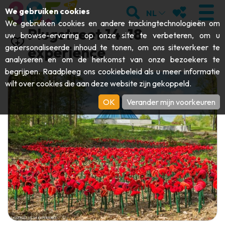
;
ZOEKEN
MIJN FAVORI
We gebruiken cookies
NL
We gebruiken cookies en andere trackingtechnologieën om
Plugstreet 14-18
uw browse-ervaring op onze site te verbeteren, om u
gepersonaliseerde inhoud te tonen, om ons siteverkeer te
experience
analyseren en om de herkomst van onze bezoekers te
BEZOEKEN
begrijpen. Raadpleeg ons
cookiebeleid
als u meer informatie
wilt over cookies die aan deze website zijn gekoppeld.
Abdijen & religieuze monumenten
ONTDEKKEN
OK
Verander mijn voorkeuren
Archeologie
Grotten
BEWEGEN
Kunst
Tuinen, parken & natuursites
Toeristische boten & cruises
EVENEMENTEN
Ambachten & knowhow
Aquariums, dierenparken & -tuinen
Railbikes & toeristische treinen
DE LEUKSTE ACTIVITEITEN VOOR
Kastelen, citadellen & belforten
Kajaks
DEZE ZOMER
Folklore & lokale geschiedenis
Avonturenparken
DOWNLOAD DE GIDS
Geschiedenis