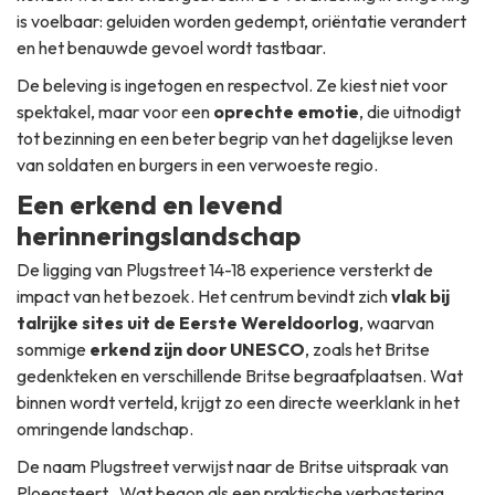
is voelbaar: geluiden worden gedempt, oriëntatie verandert
en het benauwde gevoel wordt tastbaar.
De beleving is ingetogen en respectvol. Ze kiest niet voor
spektakel, maar voor een
oprechte emotie
, die uitnodigt
tot bezinning en een beter begrip van het dagelijkse leven
van soldaten en burgers in een verwoeste regio.
Een erkend en levend
herinneringslandschap
De ligging van Plugstreet 14-18 experience versterkt de
impact van het bezoek. Het centrum bevindt zich
vlak bij
talrijke sites uit de Eerste Wereldoorlog
, waarvan
sommige
erkend zijn door UNESCO
, zoals het Britse
gedenkteken en verschillende Britse begraafplaatsen. Wat
binnen wordt verteld, krijgt zo een directe weerklank in het
omringende landschap.
De naam Plugstreet verwijst naar de Britse uitspraak van
Ploegsteert . Wat begon als een praktische verbastering,