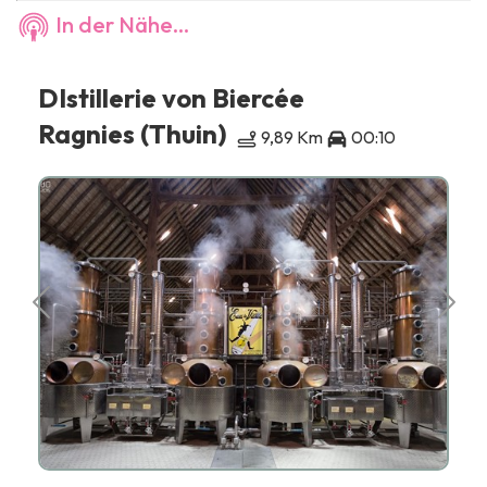
In der Nähe...
DIstillerie von Biercée
Ragnies (Thuin)
9,89 Km
00:10