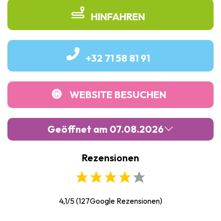
HINFAHREN
+32 71 58 81 91
WEBSITE BESUCHEN
Geöffnet am 07.08.2026
Rezensionen
Montag :
Geschlossen
Dienstag :
Geschlossen
Mittwoch :
13:00
-
16:00
4,1/5
(
127
Google Rezensionen)
Donnerstag :
13:00
-
16:00