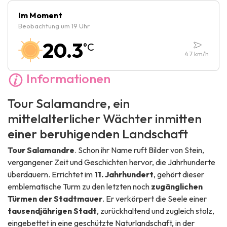
Freitag :
13:00
-
16:00
Im Moment
Beobachtung um 19 Uhr
Samstag :
13:00
-
16:00
20.3
°C
Sonntag :
13:00
-
16:00
4.7
km/h
Informationen
Tour Salamandre, ein
mittelalterlicher Wächter inmitten
einer beruhigenden Landschaft
Tour Salamandre
. Schon ihr Name ruft Bilder von Stein,
vergangener Zeit und Geschichten hervor, die Jahrhunderte
überdauern. Errichtet im
11. Jahrhundert
, gehört dieser
emblematische Turm zu den letzten noch
zugänglichen
Türmen der Stadtmauer
. Er verkörpert die Seele einer
tausendjährigen Stadt
, zurückhaltend und zugleich stolz,
eingebettet in eine geschützte Naturlandschaft, in der