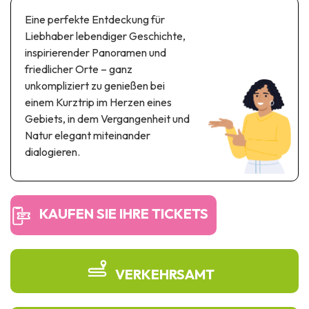
Themen- und Freizeitpark
Eine perfekte Entdeckung für
Wissenschaftsparks
Liebhaber lebendiger Geschichte,
Unterhaltungs-& Aqua-Parks
inspirierender Panoramen und
Automobil- & Eisenbahnerbe
friedlicher Orte – ganz
unkompliziert zu genießen bei
Industrie- & Technikerbe
einem Kurztrip im Herzen eines
Gebiets, in dem Vergangenheit und
Regionalprodukte
Natur elegant miteinander
dialogieren.
Gedächtnistourismus
UNESCO erbe
KAUFEN SIE IHRE TICKETS
VERKEHRSAMT