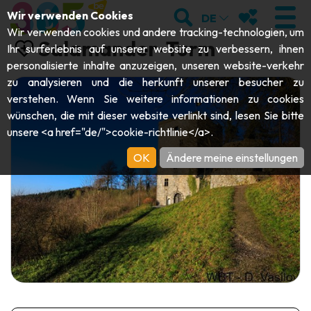
;
SUCHEN
MEINE FAVOR
Wir verwenden Cookies
DE
Wir verwenden cookies und andere tracking-technologien, um
Salamander-Turm
Ihr surferlebnis auf unserer website zu verbessern, ihnen
personalisierte inhalte anzuzeigen, unseren website-verkehr
zu analysieren und die herkunft unserer besucher zu
BESUCHEN
verstehen. Wenn Sie weitere informationen zu cookies
wünschen, die mit dieser website verlinkt sind, lesen Sie bitte
Abteien & Religiöse Monumente
ENTDECKEN
unsere <a href="de/">cookie-richtlinie</a>.
Archäologie
OK
Ändere meine einstellungen
Höhlen
SICH BEWEGEN
Kunst
Garten, Parks & Naturstätten
Touristen-& Kreuzfahrt-Schiffe
VERANSTALTUNGEN
Handwerk & Know-how
Aquarien, Tierparks & Zoos
Draisinen & Touristenzüge
DIE BESTEN AKTIVITÄTEN FÜR
Schlösser, Zitadellen & Belfriede
Kajaks
DIESEN SOMMER
Folklore & Lokale Geschichte
Abenteuerparks
GUIDE DOWNLOADEN
Geschichte