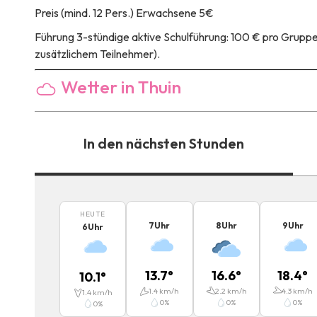
Preis
(mind. 12 Pers.) Erwachsene 5€
Führung
3-stündige aktive Schulführung: 100 € pro Gruppe 
zusätzlichem Teilnehmer).
Wetter in Thuin
In den nächsten Stunden
HEUTE
7
Uhr
8
Uhr
9
Uhr
6
Uhr
13.7
°
16.6
°
18.4
°
10.1
°
1.4
km/h
2.2
km/h
4.3
km/h
1.4
km/h
0
%
0
%
0
%
0
%