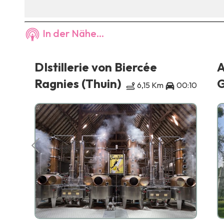
In der Nähe...
DIstillerie von Biercée
A
Ragnies (Thuin)
G
6,15 Km
00:10