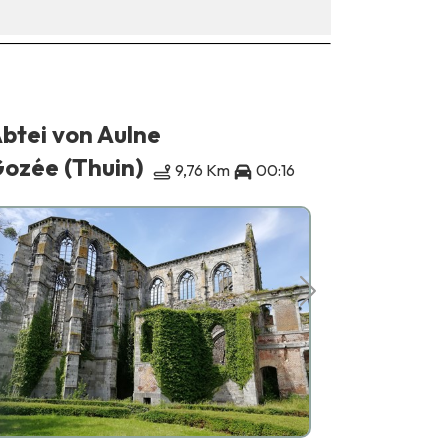
btei von Aulne
MUMASK,
Karneva
ozée (Thuin)
9,76 Km
00:16
Binche