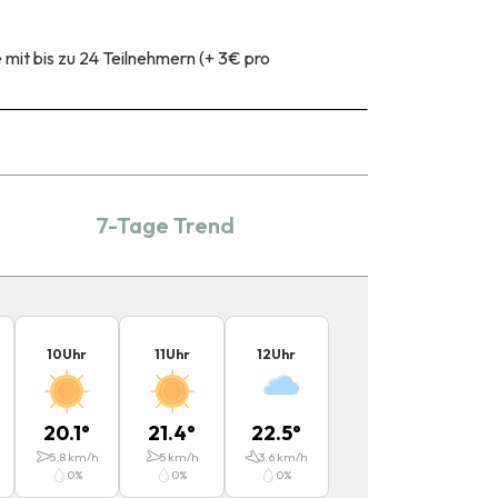
mit bis zu 24 Teilnehmern (+ 3€ pro
7-Tage Trend
10
Uhr
11
Uhr
12
Uhr
20.1
°
21.4
°
22.5
°
5.8
km/h
5
km/h
3.6
km/h
0
%
0
%
0
%