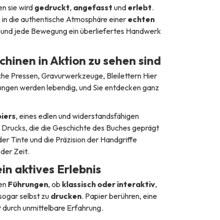
en sie wird
gedruckt
,
angefasst
und
erlebt
.
e in die authentische Atmosphäre einer
echten
ässt und jede Bewegung ein überliefertes Handwerk
hinen in Aktion zu sehen sind
che Pressen, Gravurwerkzeuge, Bleilettern Hier
rungen werden lebendig, und Sie entdecken ganz
iers
, eines edlen und widerstandsfähigen
 Drucks, die die Geschichte des Buches geprägt
r Tinte und die Präzision der Handgriffe
der Zeit.
in aktives Erlebnis
den
Führungen
, ob
klassisch oder interaktiv
,
sogar selbst zu
drucken
. Papier berühren, eine
 durch unmittelbare Erfahrung.