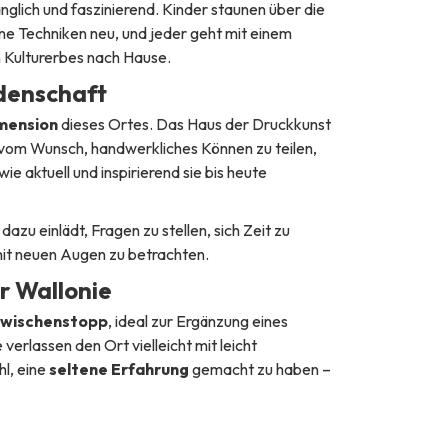
glich und faszinierend. Kinder staunen über die
 Techniken neu, und jeder geht mit einem
n Kulturerbes nach Hause.
idenschaft
mension
dieses Ortes. Das Haus der Druckkunst
 vom Wunsch, handwerkliches Können zu teilen,
e aktuell und inspirierend sie bis heute
azu einlädt, Fragen zu stellen, sich Zeit zu
it neuen Augen zu betrachten.
r Wallonie
 Zwischenstopp
, ideal zur Ergänzung eines
erlassen den Ort vielleicht mit leicht
l, eine
seltene Erfahrung
gemacht zu haben –