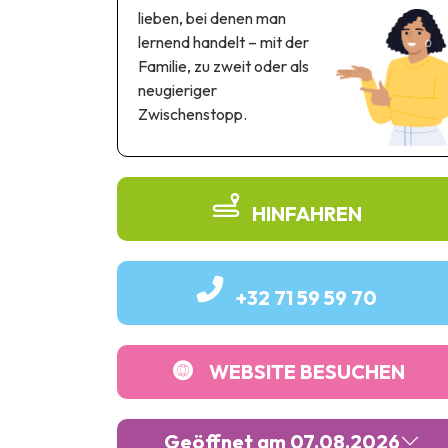
lieben, bei denen man
lernend handelt – mit der
Familie, zu zweit oder als
neugieriger
Zwischenstopp.
HINFAHREN
+32 71 59 59 70
WEBSITE BESUCHEN
Geöffnet am 07.08.2026