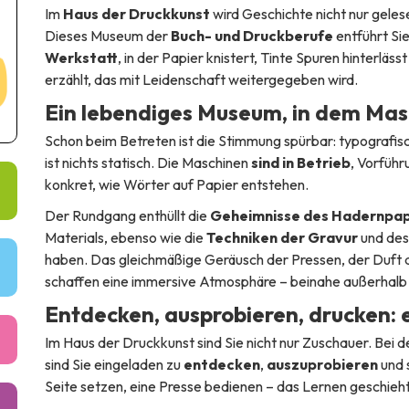
Im
Haus der Druckkunst
wird Geschichte nicht nur geles
Dieses Museum der
Buch- und Druckberufe
entführt Si
Werkstatt
, in der Papier knistert, Tinte Spuren hinterl
erzählt, das mit Leidenschaft weitergegeben wird.
Ein lebendiges Museum, in dem Masc
Schon beim Betreten ist die Stimmung spürbar: typografis
ist nichts statisch. Die Maschinen
sind in Betrieb
, Vorfüh
konkret, wie Wörter auf Papier entstehen.
Der Rundgang enthüllt die
Geheimnisse des Hadernpap
Materials, ebenso wie die
Techniken der Gravur
und des
haben. Das gleichmäßige Geräusch der Pressen, der Duft de
schaffen eine immersive Atmosphäre – beinahe außerhalb 
Entdecken, ausprobieren, drucken: e
Im Haus der Druckkunst sind Sie nicht nur Zuschauer. Bei 
sind Sie eingeladen zu
entdecken
,
auszuprobieren
und 
Seite setzen, eine Presse bedienen – das Lernen geschieht