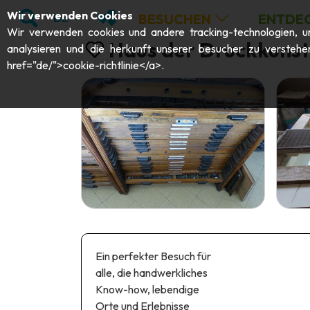
;
SUCHEN
MEINE FAVORITEN
Wir verwenden Cookies
BESUCHEN
ENTDE
DE
Wir verwenden cookies und andere tracking-technologien, um 
Haus der Druckkunst
analysieren und die herkunft unserer besucher zu verstehe
href="de/">cookie-richtlinie</a>.
Ein perfekter Besuch für
alle, die handwerkliches
Know-how, lebendige
Orte und Erlebnisse