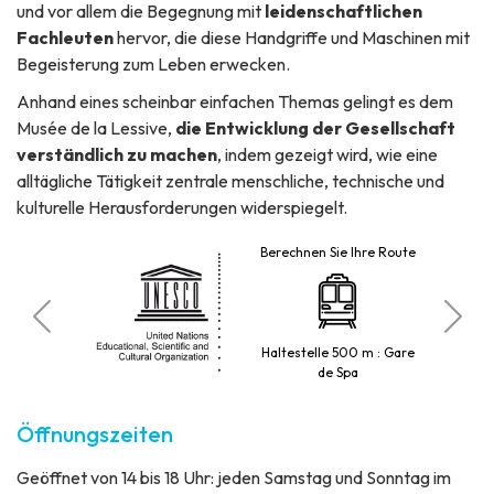
und vor allem die Begegnung mit
leidenschaftlichen
Fachleuten
hervor, die diese Handgriffe und Maschinen mit
Begeisterung zum Leben erwecken.
Anhand eines scheinbar einfachen Themas gelingt es dem
Musée de la Lessive,
die Entwicklung der Gesellschaft
verständlich zu machen
, indem gezeigt wird, wie eine
alltägliche Tätigkeit zentrale menschliche, technische und
kulturelle Herausforderungen widerspiegelt.
Berechnen Sie Ihre Route
atz
PKW
Haltestelle 500 m : Gare
de Spa
Öffnungszeiten
Geöffnet von 14 bis 18 Uhr: jeden Samstag und Sonntag im