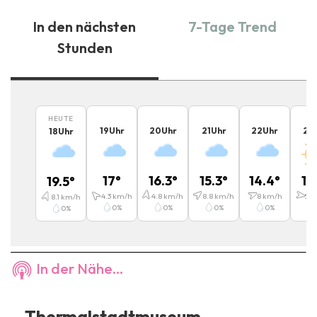
In den nächsten
7-Tage Trend
Stunden
HEUTE
19
Uhr
20
Uhr
21
Uhr
22
Uhr
23
18
Uhr
17
°
16.3
°
15.3
°
14.4
°
13
19.5
°
4.3
km/h
4.8
km/h
8.8
km/h
8
km/h
5.8
8.1
km/h
0
%
0
%
0
%
0
%
0
%
In der Nähe...
Thermalstadtmuseum