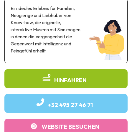
Themen- und Freizeitpark
Ein ideales Erlebnis für Familien,
Wissenschaftsparks
Neugierige und Liebhaber von
Unterhaltungs-& Aqua-Parks
Know-how, die originelle,
Automobil- & Eisenbahnerbe
interaktive Museen mit Sinn mögen,
in denen die Vergangenheit die
Industrie- & Technikerbe
Gegenwart mit Intelligenz und
Feingefühl erhellt.
Regionalprodukte
Gedächtnistourismus
UNESCO erbe
HINFAHREN
+32 495 27 46 71
WEBSITE BESUCHEN