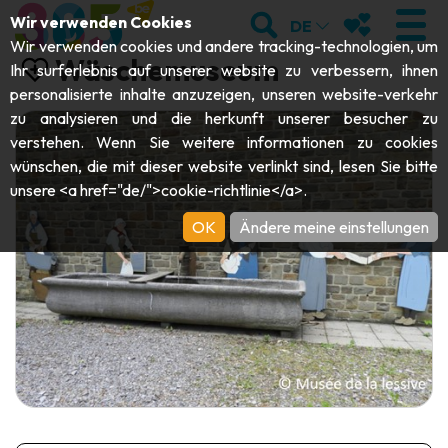
;
SUCHEN
MEINE FAVOR
Wir verwenden Cookies
DE
Wir verwenden cookies und andere tracking-technologien, um
Wäschemuseum
Ihr surferlebnis auf unserer website zu verbessern, ihnen
personalisierte inhalte anzuzeigen, unseren website-verkehr
zu analysieren und die herkunft unserer besucher zu
BESUCHEN
verstehen. Wenn Sie weitere informationen zu cookies
wünschen, die mit dieser website verlinkt sind, lesen Sie bitte
Abteien & Religiöse Monumente
ENTDECKEN
unsere <a href="de/">cookie-richtlinie</a>.
Archäologie
OK
Ändere meine einstellungen
Höhlen
SICH BEWEGEN
Kunst
Garten, Parks & Naturstätten
Touristen-& Kreuzfahrt-Schiffe
VERANSTALTUNGEN
Handwerk & Know-how
Aquarien, Tierparks & Zoos
Draisinen & Touristenzüge
DIE BESTEN AKTIVITÄTEN FÜR
Schlösser, Zitadellen & Belfriede
Kajaks
DIESEN SOMMER
Folklore & Lokale Geschichte
Abenteuerparks
GUIDE DOWNLOADEN
Geschichte