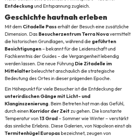
Entdeckung
und Entspannung zugleich.
Geschichte hautnah erleben
Mit dem
Citadelle Pass
erhält der Besuch eine zusätzliche
Dimension. Das
Besucherzentrum Terra Nova
vermittelt
die historischen Grundlagen, während die
geführten
Besichtigungen
– bekannt für die Leidenschaft und
Fachkenntnis der Guides – die Vergangenheit lebendig
werden lassen. Die neue Führung
Die Zitadelle im
Mittelalter
beleuchtet anschaulich die strategische
Bedeutung des Ortes in dieser prägenden Epoche.
Ein Höhepunkt für viele Besucher ist die Entdeckung der
unterirdischen Gänge mit Licht- und
Klanginszenierung
. Beim Betreten hat man das Gefühl,
durch einen
Korridor der Zeit
zu gehen. Die konstante
Temperatur von
13 Grad
– Sommer wie Winter – verstärkt
das sinnliche Erlebnis. Diese Galerien, von Napoleon einst als
Termitenhügel Europas
bezeichnet, zeugen von