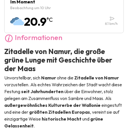
Freitag :
10:00
-
18:00
Im Moment
Beobachtung um 10 Uhr
Samstag :
10:00
-
18:00
20.9
°C
Sonntag :
10:00
-
18:00
6.1
km/h
Informationen
Zitadelle von Namur, die große
grüne Lunge mit Geschichte über
der Maas
Unvorstellbar, sich
Namur
ohne die
Zitadelle von Namur
vorzustellen. Als echtes Wahrzeichen der Stadt wacht diese
Festung
seit Jahrhunderten
über die Einwohner, stolz
gelegen am Zusammenfluss von Sambre und Maas. Als
außergewöhnliches Kulturerbe der Wallonie
eingestuft
und eine der
größten Zitadellen Europas
, vereint sie auf
einzigartige Weise
historische Macht
und
grüne
Gelassenheit
.