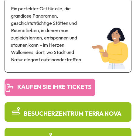
Themen- und Freizeitpark
Ein perfekter Ort für alle, die
Wissenschaftsparks
grandiose Panoramen,
Unterhaltungs-& Aqua-Parks
geschichtsträchtige Stätten und
Automobil- & Eisenbahnerbe
Räume lieben, in denen man
zugleich lernen, entspannen und
Industrie- & Technikerbe
staunen kann – im Herzen
Walloniens, dort, wo Stadt und
Regionalprodukte
Natur elegant aufeinandertreffen.
Gedächtnistourismus
UNESCO erbe
KAUFEN SIE IHRE TICKETS
BESUCHERZENTRUM TERRA NOVA