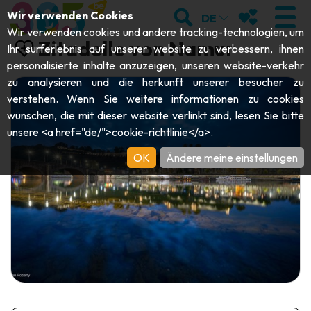
;
SUCHEN
MEINE FAVOR
Wir verwenden Cookies
DE
Wir verwenden cookies und andere tracking-technologien, um
Zitadelle von Namur
Ihr surferlebnis auf unserer website zu verbessern, ihnen
personalisierte inhalte anzuzeigen, unseren website-verkehr
zu analysieren und die herkunft unserer besucher zu
BESUCHEN
verstehen. Wenn Sie weitere informationen zu cookies
wünschen, die mit dieser website verlinkt sind, lesen Sie bitte
Abteien & Religiöse Monumente
ENTDECKEN
unsere <a href="de/">cookie-richtlinie</a>.
Archäologie
OK
Ändere meine einstellungen
Höhlen
SICH BEWEGEN
Kunst
Garten, Parks & Naturstätten
Touristen-& Kreuzfahrt-Schiffe
VERANSTALTUNGEN
Handwerk & Know-how
Aquarien, Tierparks & Zoos
Draisinen & Touristenzüge
DIE BESTEN AKTIVITÄTEN FÜR
Schlösser, Zitadellen & Belfriede
Kajaks
DIESEN SOMMER
Folklore & Lokale Geschichte
Abenteuerparks
GUIDE DOWNLOADEN
Geschichte