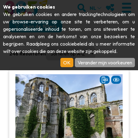
;
ZOEKEN
MIJN FAVORI
We gebruiken cookies
NL
Wat
Waar
Hoe
Wanneer
We gebruiken cookies en andere trackingtechnologieën om
uw browse-ervaring op onze site te verbeteren, om u
Wat wilt u doen?
Toon de filters
gepersonaliseerde inhoud te tonen, om ons siteverkeer te
analyseren en om de herkomst van onze bezoekers te
Wat wilt u doen?
BEZOEKEN
begrijpen. Raadpleeg ons
cookiebeleid
als u meer informatie
0 results available. Select is focused , press Down to open
En meer specifiek?
wilt over cookies die aan deze website zijn gekoppeld.
248
Resultaten
Abdijen & religieuze monumenten
ONTDEKKEN
OK
Verander mijn voorkeuren
En meer specifiek?
Archeologie
Grotten
BEWEGEN
Ik kies mijn ervaring of attractie
Kunst
Tuinen, parken & natuursites
Ik kies mijn ervaring of attractie
Toeristische boten & cruises
EVENEMENTEN
Ambachten & knowhow
Aquariums, dierenparken & -tuinen
Railbikes & toeristische treinen
DE LEUKSTE ACTIVITEITEN VOOR
Kastelen, citadellen & belforten
ERVARINGEN WEERGEVEN
Kajaks
DEZE ZOMER
Folklore & lokale geschiedenis
Avonturenparken
DOWNLOAD DE GIDS
Geschiedenis