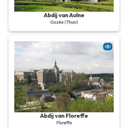
Thema & recreatiepark
Wetenschapsparken
Abdij van Aulne
Recreatie- & waterpretparken
Gozée (Thuin)
Auto- & spoorerfgoed
Industrieel erfgoed & architecturale kunstwerken
Streekproducten
Herinneringstoerisme
UNESCO
Abdij van Floreffe
Floreffe