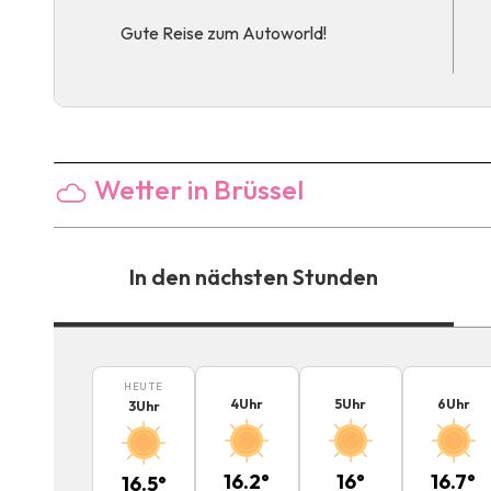
Gute Reise zum Autoworld!
Wetter in Brüssel
In den nächsten Stunden
HEUTE
4
Uhr
5
Uhr
6
Uhr
3
Uhr
16.2
°
16
°
16.7
°
16.5
°