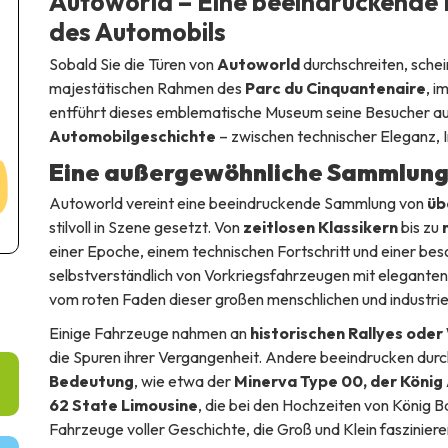
Autoworld – Eine beeindruckende 
des Automobils
Sobald Sie die Türen von
Autoworld
durchschreiten, schei
majestätischen Rahmen des
Parc du Cinquantenaire
, i
entführt dieses emblematische Museum seine Besucher au
Automobilgeschichte
– zwischen technischer Eleganz, 
Eine außergewöhnliche Sammlung 
Autoworld vereint eine beeindruckende Sammlung von
üb
stilvoll in Szene gesetzt. Von
zeitlosen Klassikern
bis zu
einer Epoche, einem technischen Fortschritt und einer be
selbstverständlich von Vorkriegsfahrzeugen mit eleganten 
vom roten Faden dieser großen menschlichen und industri
Einige Fahrzeuge nahmen an
historischen Rallyes ode
die Spuren ihrer Vergangenheit. Andere beeindrucken durc
Bedeutung
, wie etwa der
Minerva Type 00, der König 
62 State Limousine
, die bei den Hochzeiten von König 
Fahrzeuge voller Geschichte, die Groß und Klein faszinier