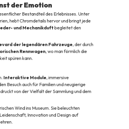
nst der Emotion
sentlicher Bestandteil des Erlebnisses. Unter
rien, hebt Chromdetails hervor und bringt jede
 Leder- und Mechanikduft
begleitet den
evard der legendären Fahrzeuge
, der durch
torischen Rennwagen
, wo man förmlich die
eit spüren kann.
n.
Interaktive Module
, immersive
n Besuch auch für Familien und neugierige
ndruckt von der Vielfalt der Sammlung und dem
rischen Wind ins Museum. Sie beleuchten
idenschaft, Innovation und Design auf
kehren.