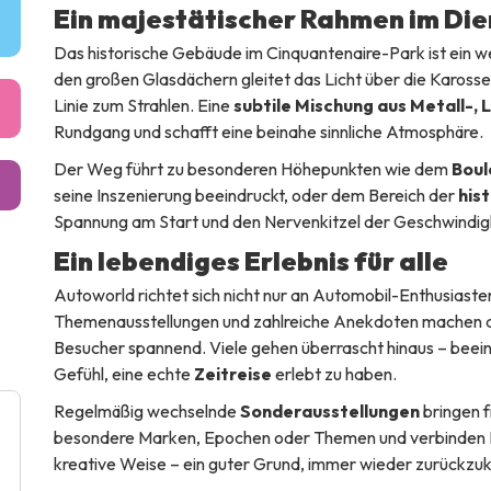
Ein majestätischer Rahmen im Die
Das historische Gebäude im Cinquantenaire-Park ist ein we
den großen Glasdächern gleitet das Licht über die Karosse
Linie zum Strahlen. Eine
subtile Mischung aus Metall-,
Rundgang und schafft eine beinahe sinnliche Atmosphäre.
Der Weg führt zu besonderen Höhepunkten wie dem
Boul
seine Inszenierung beeindruckt, oder dem Bereich der
his
Spannung am Start und den Nervenkitzel der Geschwindigk
Ein lebendiges Erlebnis für alle
Autoworld richtet sich nicht nur an Automobil-Enthusiaste
Themenausstellungen und zahlreiche Anekdoten machen de
Besucher spannend. Viele gehen überrascht hinaus – beei
Gefühl, eine echte
Zeitreise
erlebt zu haben.
Regelmäßig wechselnde
Sonderausstellungen
bringen f
besondere Marken, Epochen oder Themen und verbinden Le
kreative Weise – ein guter Grund, immer wieder zurückzu