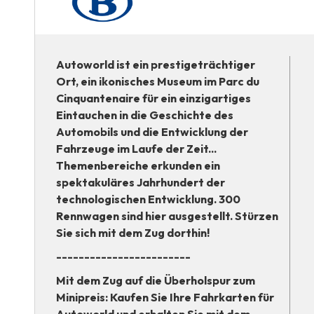
Autoworld ist ein prestigeträchtiger
Ort, ein ikonisches Museum im Parc du
Cinquantenaire für ein einzigartiges
Eintauchen in die Geschichte des
Automobils und die Entwicklung der
Fahrzeuge im Laufe der Zeit...
Themenbereiche erkunden ein
spektakuläres Jahrhundert der
technologischen Entwicklung. 300
Rennwagen sind hier ausgestellt. Stürzen
Sie sich mit dem Zug dorthin!
------------------------
Mit dem Zug auf die Überholspur zum
Minipreis: Kaufen Sie Ihre Fahrkarten für
Autoworld und erhalten Sie mit dem