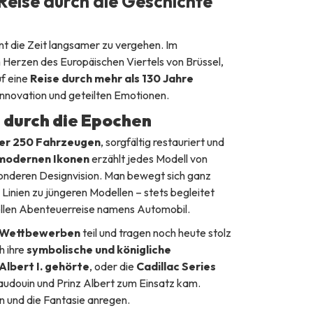
Reise durch die Geschichte
nt die Zeit langsamer zu vergehen. Im
m Herzen des Europäischen Viertels von Brüssel,
f eine
Reise durch mehr als 130 Jahre
Innovation und geteilten Emotionen.
durch die Epochen
er 250 Fahrzeugen
, sorgfältig restauriert und
modernen Ikonen
erzählt jedes Modell von
sonderen Designvision. Man bewegt sich ganz
Linien zu jüngeren Modellen – stets begleitet
ellen Abenteuerreise namens Automobil.
r Wettbewerben
teil und tragen noch heute stolz
h ihre
symbolische und königliche
Albert I. gehörte
, oder die
Cadillac Series
Baudouin und Prinz Albert zum Einsatz kam.
en und die Fantasie anregen.