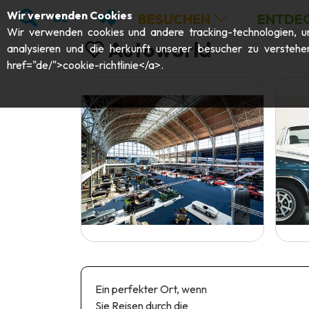
;
SUCHEN
MEINE FAVORITEN
Wir verwenden Cookies
BESUCHEN
ENTDE
DE
Wir verwenden cookies und andere tracking-technologien, um 
Autoworld
analysieren und die herkunft unserer besucher zu verstehe
href="de/">cookie-richtlinie</a>.
Ein perfekter Ort, wenn
Sie Reisen durch die