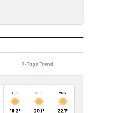
7-Tage Trend
7
Uhr
8
Uhr
9
Uhr
18.2
°
20.1
°
22.1
°