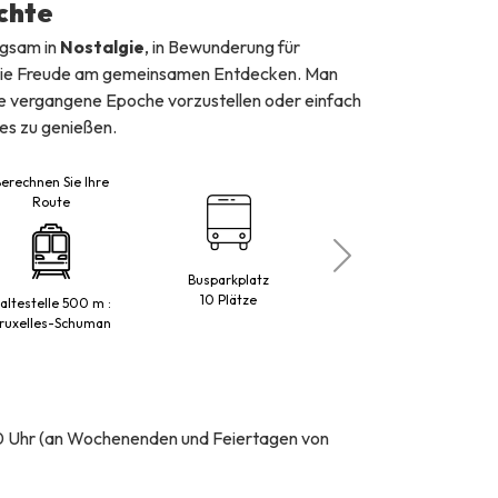
chte
ngsam in
Nostalgie
, in Bewunderung für
in die Freude am gemeinsamen Entdecken. Man
eine vergangene Epoche vorzustellen oder einfach
es zu genießen.
erechnen Sie Ihre
Route
Busparkplatz
Maestro
10 Plätze
altestelle 500 m :
ruxelles-Schuman
00 Uhr (an Wochenenden und Feiertagen von