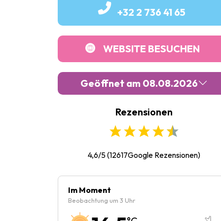
+32 2 736 41 65
WEBSITE BESUCHEN
Geöffnet am 08.08.2026
Rezensionen
Montag :
10:00
-
17:00
Dienstag :
10:00
-
17:00
Mittwoch :
10:00
-
17:00
4,6/5
(
12617
Google Rezensionen)
Donnerstag :
10:00
-
17:00
Freitag :
10:00
-
17:00
Im Moment
Beobachtung um 3 Uhr
Samstag :
10:00
-
18:00
°C