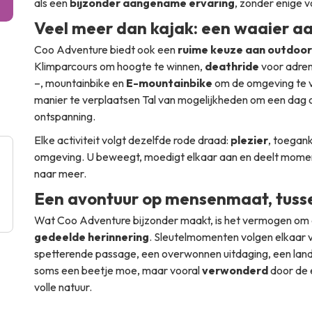
als een
bijzonder aangename ervaring
, zonder enige v
Veel meer dan kajak: een waaier aa
Coo Adventure biedt ook een
ruime keuze aan outdoor
Klimparcours om hoogte te winnen,
deathride
voor adren
–, mountainbike en
E-mountainbike
om de omgeving te 
manier te verplaatsen Tal van mogelijkheden om een dag o
ontspanning.
Elke activiteit volgt dezelfde rode draad:
plezier
, toegank
omgeving. U beweegt, moedigt elkaar aan en deelt moment
naar meer.
Een avontuur op mensenmaat, tuss
Wat Coo Adventure bijzonder maakt, is het vermogen om e
gedeelde herinnering
. Sleutelmomenten volgen elkaar v
spetterende passage, een overwonnen uitdaging, een land
soms een beetje moe, maar vooral
verwonderd
door de 
volle natuur.