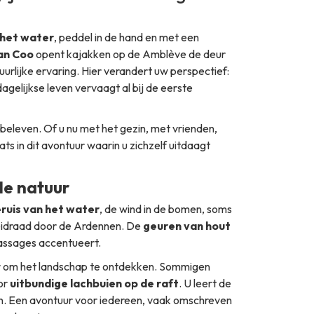
 het water
, peddel in de hand en met een
an Coo
opent kajakken op de Amblève de deur
rlijke ervaring. Hier verandert uw perspectief:
dagelijkse leven vervaagt al bij de eerste
 beleven. Of u nu met het gezin, met vrienden,
ts in dit avontuur waarin u zichzelf uitdaagt
de natuur
ruis van het water
, de wind in de bomen, soms
 leidraad door de Ardennen. De
geuren van hout
passages accentueert.
er om het landschap te ontdekken. Sommigen
or
uitbundige lachbuien op de raft
. U leert de
n. Een avontuur voor iedereen, vaak omschreven