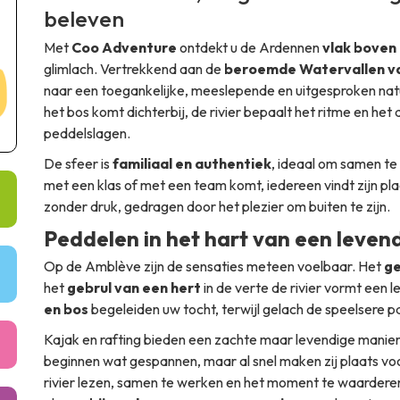
beleven
Met
Coo Adventure
ontdekt u de Ardennen
vlak boven
glimlach. Vertrekkend aan de
beroemde Watervallen v
naar een toegankelijke, meeslepende en uitgesproken natuu
het bos komt dichterbij, de rivier bepaalt het ritme en het 
peddelslagen.
De sfeer is
familiaal en authentiek
, ideaal om samen te
met een klas of met een team komt, iedereen vindt zijn plaa
zonder druk, gedragen door het plezier om buiten te zijn.
Peddelen in het hart van een leven
Op de Amblève zijn de sensaties meteen voelbaar. Het
ge
het
gebrul van een hert
in de verte de rivier vormt een
en bos
begeleiden uw tocht, terwijl gelach de speelsere 
Kajak en rafting bieden een zachte maar levendige mani
beginnen wat gespannen, maar al snel maken zij plaats vo
rivier lezen, samen te werken en het moment te waardere