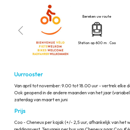
Bereken uw route
 toegelaten
Station op 600 m : Coo
Uurrooster
Van april tot november: 9.00 tot 18.00 uur - vertrek elke d
Ook geopend in de andere maanden van het jaar (variabele
zaterdag van maart en juni
Prijs
Coo - Cheneux per kajak (+/- 2,5 uur, afhankelijk van het w
reddingsvest. Terugreis per bus van Cheneux naar Coo: €