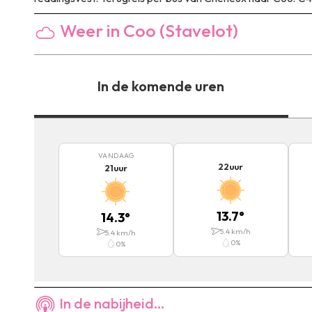
Weer in Coo (Stavelot)
In de komende uren
VANDAAG
22
uur
21
uur
13.7
°
14.3
°
5.4
km/h
5.4
km/h
0
%
0
%
In de nabijheid...