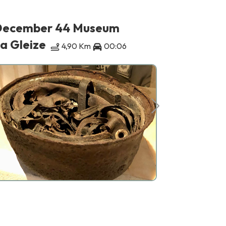
ecember 44 Museum
Abdij va
a Gleize
Stavelot
4,90 Km
00:06