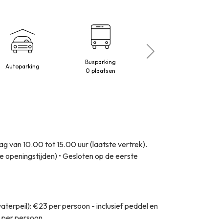
Busparking
Autoparking
Honden toegelaten
0 plaatsen
ag van 10.00 tot 15.00 uur (laatste vertrek).
 openingstijden) • Gesloten op de eerste
aterpeil): €23 per persoon - inclusief peddel en
4 per persoon