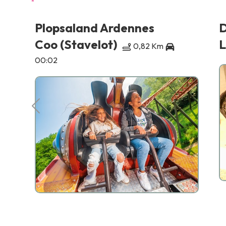
Plopsaland Ardennes
D
Coo (Stavelot)
L
0,82 Km
00:02