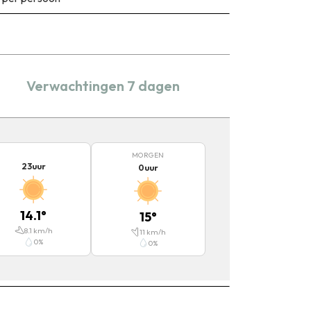
Verwachtingen 7 dagen
MORGEN
23
uur
0
uur
14.1
°
15
°
8.1
km/h
11
km/h
0
%
0
%