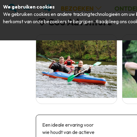
;
ZOEKEN
MIJN FAVORIETEN
We gebruiken cookies
BEZOEKEN
ONTDE
NL
We gebruiken cookies en andere trackingtechnologieën om uw b
Coo Adventure
herkomst van onze bezoekers te begrijpen. Raadpleeg ons
cook
Een ideale ervaring voor
wie houdt van de actieve