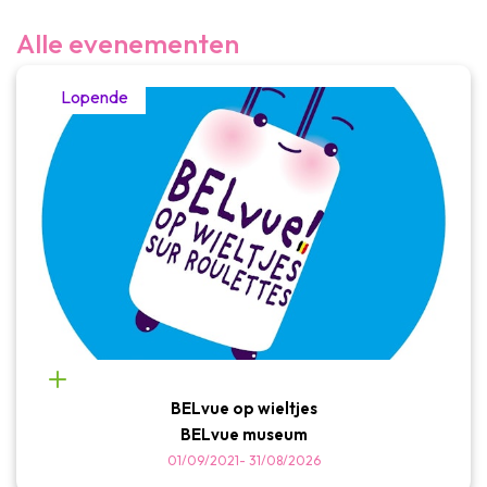
Alle evenementen
Lopende
ERVARINGEN WEERGEVEN
BELvue op wieltjes
BELvue museum
01/09/2021
-
31/08/2026