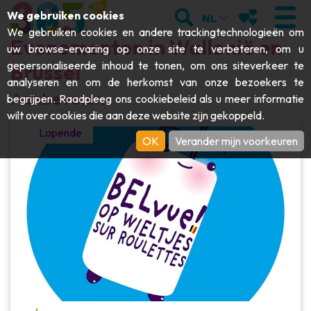
;
ZOEKEN
MIJN FAVORI
We gebruiken cookies
NL
We gebruiken cookies en andere trackingtechnologieën om
Evenementen in Wallonië en
uw browse-ervaring op onze site te verbeteren, om u
gepersonaliseerde inhoud te tonen, om ons siteverkeer te
Brussel
analyseren en om de herkomst van onze bezoekers te
BEZOEKEN
Aanbevolen
begrijpen. Raadpleeg ons
cookiebeleid
als u meer informatie
wilt over cookies die aan deze website zijn gekoppeld.
Abdijen & religieuze monumenten
ONTDEKKEN
Lopende
OK
Verander mijn voorkeuren
Archeologie
Grotten
BEWEGEN
Kunst
Tuinen, parken & natuursites
Toeristische boten & cruises
EVENEMENTEN
Ambachten & knowhow
Aquariums, dierenparken & -tuinen
Railbikes & toeristische treinen
DE LEUKSTE ACTIVITEITEN VOOR
Kastelen, citadellen & belforten
Kajaks
DEZE ZOMER
Folklore & lokale geschiedenis
Avonturenparken
DOWNLOAD DE GIDS
Geschiedenis