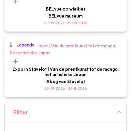
Thema & recreatiepark
BELvue op wieltjes
Wetenschapsparken
BELvue museum
Recreatie- & waterpretparken
01-09-2021 - 31-08-2026
Auto- & spoorerfgoed
Industrieel erfgoed & architecturale kunstwerken
Lopende
Streekproducten
Herinneringstoerisme
Expo in Stavelot | Van de prentkunst tot de manga,
het artistieke Japan
UNESCO
Abdij van Stavelot
29-01-2026 - 29-11-2026
Filter