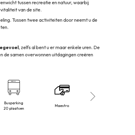
evenwicht tussen recreatie en natuur, waarbij
italiteit van de site.
eling. Tussen twee activiteiten door neemt u de
eten.
iegevoel
, zelfs al bent u er maar enkele uren. De
 en de samen overwonnen uitdagingen creëren
Busparking
Maestro
Honden toegelaten
20 plaatsen