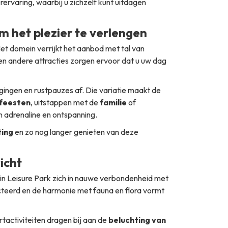
rvaring, waarbij u zichzelf kunt uitdagen
om het plezier te verlengen
et domein verrijkt het aanbod met tal van
en andere attracties zorgen ervoor dat u uw dag
ingen en rustpauzes af. Die variatie maakt de
nfeesten
, uitstappen met de
familie
of
n adrenaline en ontspanning.
ing
en zo nog langer genieten van deze
icht
in Leisure Park zich in nauwe verbondenheid met
eerd en de harmonie met fauna en flora vormt
activiteiten dragen bij aan de
beluchting van