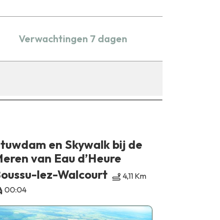
Verwachtingen 7 dagen
tuwdam en Skywalk bij de
Natura 
eren van Eau d’Heure
Boussu-
oussu-lez-Walcourt
4,11 Km
00:06
00:04