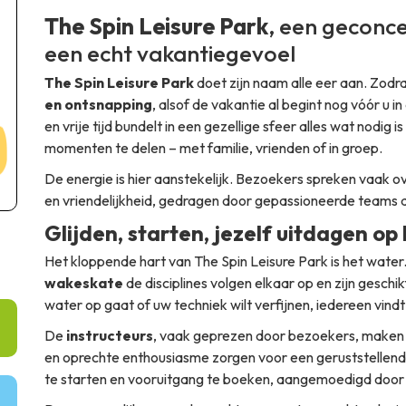
The Spin Leisure Park
, een geconc
een echt vakantiegevoel
The Spin Leisure Park
doet zijn naam alle eer aan. Zodr
en ontsnapping
, alsof de vakantie al begint nog vóór u 
en vrije tijd bundelt in een gezellige sfeer alles wat nodig
momenten te delen – met familie, vrienden of in groep.
De energie is hier aanstekelijk. Bezoekers spreken vaak ove
en vriendelijkheid, gedragen door gepassioneerde teams d
Glijden, starten, jezelf uitdagen op
Het kloppende hart van The Spin Leisure Park is het water
wakeskate
de disciplines volgen elkaar op en zijn geschik
water op gaat of uw techniek wilt verfijnen, iedereen vindt h
De
instructeurs
, vaak geprezen door bezoekers, maken e
en oprechte enthousiasme zorgen voor een geruststellende 
te starten en vooruitgang te boeken, aangemoedigd door 