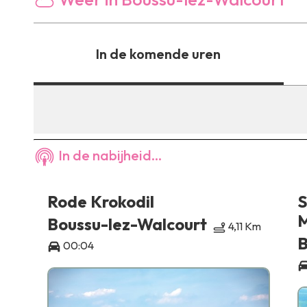
In de komende uren
In de nabijheid...
u
Rode Krokodil
S
M
Boussu-lez-Walcourt
4,11 Km
B
 Km
00:04