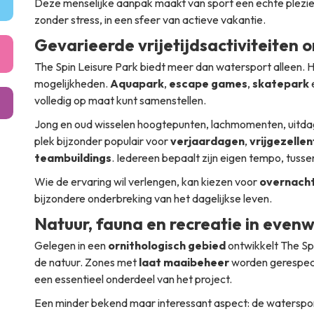
Deze menselijke aanpak maakt van sport een echte pleziere
zonder stress, in een sfeer van actieve vakantie.
Gevarieerde vrijetijdsactiviteiten 
The Spin Leisure Park biedt meer dan watersport alleen. H
mogelijkheden.
Aquapark
,
escape games
,
skatepark
volledig op maat kunt samenstellen.
Jong en oud wisselen hoogtepunten, lachmomenten, uitdag
plek bijzonder populair voor
verjaardagen
,
vrijgezelle
teambuildings
. Iedereen bepaalt zijn eigen tempo, tusse
Wie de ervaring wil verlengen, kan kiezen voor
overnacht
bijzondere onderbreking van het dagelijkse leven.
Natuur, fauna en recreatie in evenw
Gelegen in een
ornithologisch gebied
ontwikkelt The Sp
de natuur. Zones met
laat maaibeheer
worden gerespect
een essentieel onderdeel van het project.
Een minder bekend maar interessant aspect: de watersport