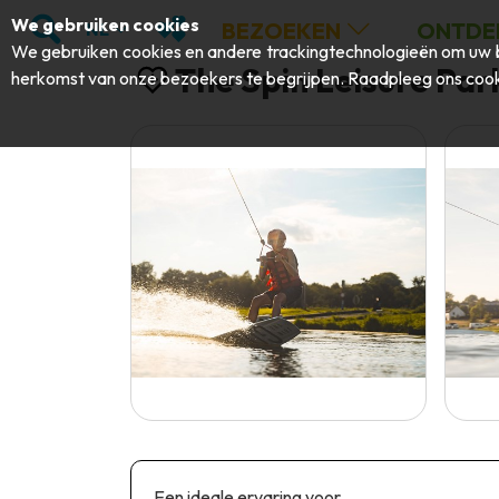
;
ZOEKEN
MIJN FAVORIETEN
We gebruiken cookies
BEZOEKEN
ONTDE
NL
We gebruiken cookies en andere trackingtechnologieën om uw b
The Spin Leisure Par
herkomst van onze bezoekers te begrijpen. Raadpleeg ons
cook
Een ideale ervaring voor