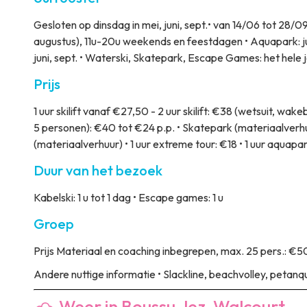
Gesloten op dinsdag in mei, juni, sept.• van 14/06 tot 28/
augustus), 11u-20u weekends en feestdagen • Aquapark: ju
juni, sept. • Waterski, Skatepark, Escape Games: het hele 
Prijs
1 uur skilift vanaf €27,50 - 2 uur skilift: €38 (wetsuit, wake
5 personen): €40 tot €24 p.p. • Skatepark (materiaalverhu
(materiaalverhuur) • 1 uur extreme tour: €18 • 1 uur aquapa
Duur van het bezoek
Kabelski: 1 u tot 1 dag • Escape games: 1 u
Groep
Prijs
Materiaal en coaching inbegrepen, max. 25 pers.: €5
Andere nuttige informatie
• Slackline, beachvolley, petanq
Weer in Boussu-lez-Walcourt