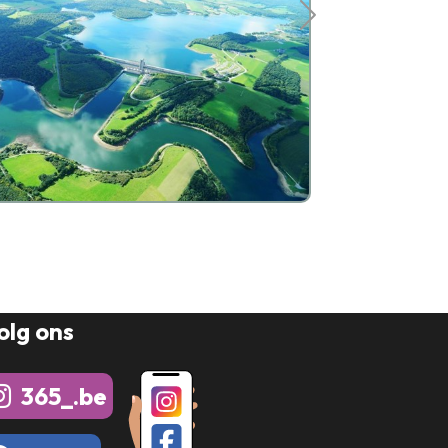
olg ons
365_.be