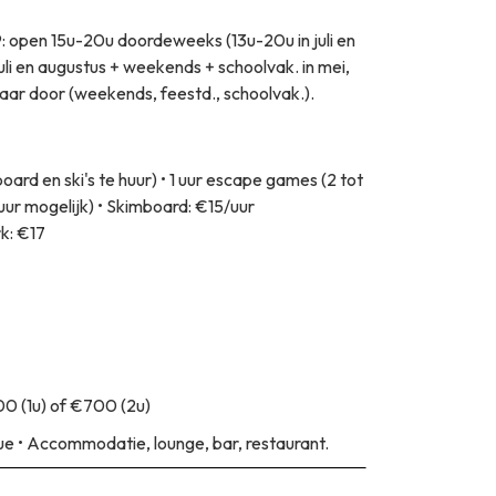
09: open 15u-20u doordeweeks (13u-20u in juli en
li en augustus + weekends + schoolvak. in mei,
jaar door (weekends, feestd., schoolvak.).
board en ski's te huur) • 1 uur escape games (2 tot
ur mogelijk) • Skimboard: €15/uur
rk: €17
00 (1u) of €700 (2u)
ue • Accommodatie, lounge, bar, restaurant.