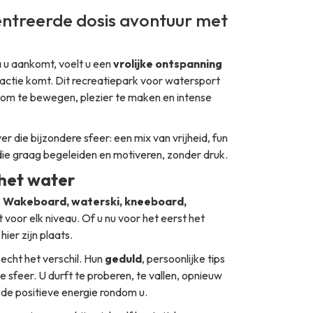
entreerde dosis avontuur met
a u aankomt, voelt u een
vrolijke ontspanning
in actie komt. Dit recreatiepark voor watersport
 is om te bewegen, plezier te maken en intense
r die bijzondere sfeer: een mix van vrijheid, fun
ie graag begeleiden en motiveren, zonder druk.
 het water
.
Wakeboard, waterski, kneeboard,
t voor elk niveau. Of u nu voor het eerst het
ier zijn plaats.
cht het verschil. Hun
geduld
, persoonlijke tips
sfeer. U durft te proberen, te vallen, opnieuw
de positieve energie rondom u.