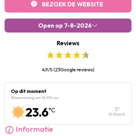
BEZOEK DE WEBSITE
Open op 7-8-2026
Reviews
Maandag :
10:00
-
17:00
Dinsdag :
10:00
-
17:00
Woensdag :
10:00
-
17:00
4,9/5
(
23
Google reviews)
Donderdag :
13:00
-
17:00
Vrijdag :
13:00
-
17:00
Op dit moment
Waarneming om 16.00 uur
Zaterdag :
10:00
-
17:00
23.6
°C
Zondag :
10:00
-
17:00
10.8
km/h
Informatie