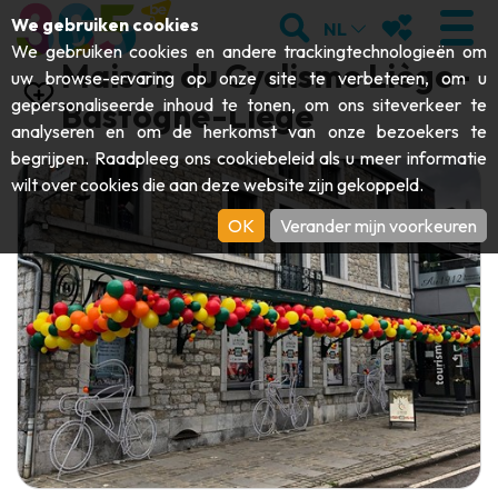
;
ZOEKEN
MIJN FAVORI
We gebruiken cookies
NL
We gebruiken cookies en andere trackingtechnologieën om
Maison du Cyclisme Liège-
uw browse-ervaring op onze site te verbeteren, om u
gepersonaliseerde inhoud te tonen, om ons siteverkeer te
Bastogne-Liège
analyseren en om de herkomst van onze bezoekers te
BEZOEKEN
begrijpen. Raadpleeg ons
cookiebeleid
als u meer informatie
wilt over cookies die aan deze website zijn gekoppeld.
Abdijen & religieuze monumenten
ONTDEKKEN
OK
Verander mijn voorkeuren
Archeologie
Grotten
BEWEGEN
Kunst
Tuinen, parken & natuursites
Toeristische boten & cruises
EVENEMENTEN
Ambachten & knowhow
Aquariums, dierenparken & -tuinen
Railbikes & toeristische treinen
DE LEUKSTE ACTIVITEITEN VOOR
Kastelen, citadellen & belforten
Kajaks
DEZE ZOMER
Folklore & lokale geschiedenis
Avonturenparken
DOWNLOAD DE GIDS
Geschiedenis