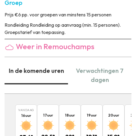
Groep
Prijs
€6 pp. voor groepen van minstens 15 personen
Rondleiding
Rondleiding op aanvraag (min. 15 personen).
Groepstarief van toepassing.
Weer in Remouchamps
In de komende uren
Verwachtingen 7
dagen
VANDAAG
17
uur
18
uur
19
uur
20
uur
21
16
uur