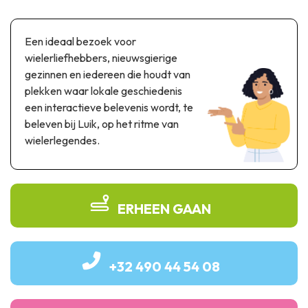
Thema & recreatiepark
Wetenschapsparken
Een ideaal bezoek voor
Recreatie- & waterpretparken
wielerliefhebbers, nieuwsgierige
Auto- & spoorerfgoed
gezinnen en iedereen die houdt van
plekken waar lokale geschiedenis
Industrieel erfgoed & architecturale kunstwerken
een interactieve belevenis wordt, te
Streekproducten
beleven bij Luik, op het ritme van
wielerlegendes.
Herinneringstoerisme
UNESCO
ERHEEN GAAN
+32 490 44 54 08