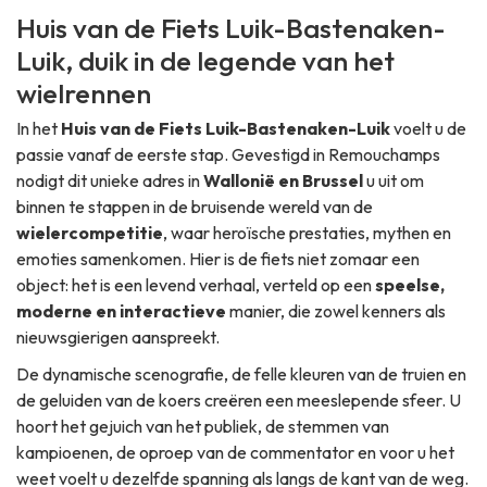
Huis van de Fiets Luik-Bastenaken-
Luik, duik in de legende van het
wielrennen
In het
Huis van de Fiets Luik-Bastenaken-Luik
voelt u de
passie vanaf de eerste stap. Gevestigd in Remouchamps
nodigt dit unieke adres in
Wallonië en Brussel
u uit om
binnen te stappen in de bruisende wereld van de
wielercompetitie
, waar heroïsche prestaties, mythen en
emoties samenkomen. Hier is de fiets niet zomaar een
object: het is een levend verhaal, verteld op een
speelse,
moderne en interactieve
manier, die zowel kenners als
nieuwsgierigen aanspreekt.
De dynamische scenografie, de felle kleuren van de truien en
de geluiden van de koers creëren een meeslepende sfeer. U
hoort het gejuich van het publiek, de stemmen van
kampioenen, de oproep van de commentator en voor u het
weet voelt u dezelfde spanning als langs de kant van de weg.