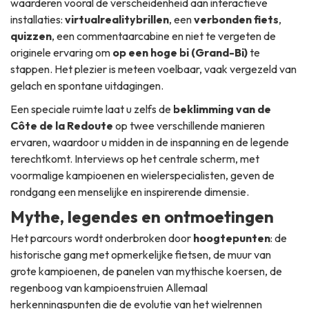
waarderen vooral de verscheidenheid aan interactieve
installaties:
virtualrealitybrillen
, een
verbonden fiets
,
quizzen
, een commentaarcabine en niet te vergeten de
originele ervaring om
op een hoge bi (Grand-Bi)
te
stappen. Het plezier is meteen voelbaar, vaak vergezeld van
gelach en spontane uitdagingen.
Een speciale ruimte laat u zelfs de
beklimming van de
Côte de la Redoute
op twee verschillende manieren
ervaren, waardoor u midden in de inspanning en de legende
terechtkomt. Interviews op het centrale scherm, met
voormalige kampioenen en wielerspecialisten, geven de
rondgang een menselijke en inspirerende dimensie.
Mythe, legendes en ontmoetingen
Het parcours wordt onderbroken door
hoogtepunten
: de
historische gang met opmerkelijke fietsen, de muur van
grote kampioenen, de panelen van mythische koersen, de
regenboog van kampioenstruien Allemaal
herkenningspunten die de evolutie van het wielrennen