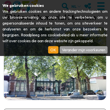
;
ZOEKEN
MIJN FAVORI
We gebruiken cookies
NL
We gebruiken cookies en andere trackingtechnologieën om
Mons Memorial Museum
uw browse-ervaring op onze site te verbeteren, om u
gepersonaliseerde inhoud te tonen, om ons siteverkeer te
analyseren en om de herkomst van onze bezoekers te
BEZOEKEN
begrijpen. Raadpleeg ons
cookiebeleid
als u meer informatie
wilt over cookies die aan deze website zijn gekoppeld.
Abdijen & religieuze monumenten
ONTDEKKEN
OK
Verander mijn voorkeuren
Archeologie
Grotten
BEWEGEN
Kunst
Tuinen, parken & natuursites
Toeristische boten & cruises
EVENEMENTEN
Ambachten & knowhow
Aquariums, dierenparken & -tuinen
Railbikes & toeristische treinen
DE LEUKSTE ACTIVITEITEN VOOR
Kastelen, citadellen & belforten
Kajaks
DEZE ZOMER
Folklore & lokale geschiedenis
Avonturenparken
DOWNLOAD DE GIDS
Geschiedenis