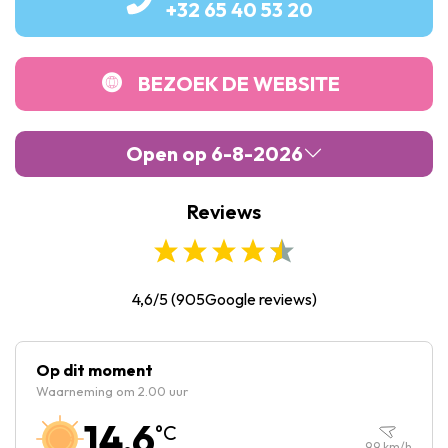
+32 65 40 53 20
BEZOEK DE WEBSITE
Open op 6-8-2026
Reviews
Maandag :
Gesloten
Dinsdag :
10:00
-
18:00
Woensdag :
10:00
-
18:00
4,6/5
(
905
Google reviews)
Donderdag :
10:00
-
18:00
Vrijdag :
10:00
-
18:00
Op dit moment
Waarneming om 2.00 uur
Zaterdag :
10:00
-
18:00
14.6
°C
Zondag :
10:00
-
18:00
9.9
km/h