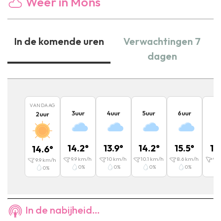
Weer in Mons
In de komende uren
Verwachtingen 7
dagen
VANDAAG
3
uur
4
uur
5
uur
6
uur
7
u
2
uur
14.2
°
13.9
°
14.2
°
15.5
°
17
14.6
°
9.9
km/h
10
km/h
10.1
km/h
8.6
km/h
9.8
9.9
km/h
0
%
0
%
0
%
0
%
0
%
In de nabijheid...