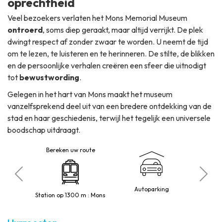
oprechtheid
Veel bezoekers verlaten het Mons Memorial Museum
ontroerd
, soms diep geraakt, maar altijd verrijkt. De plek
dwingt respect af zonder zwaar te worden. U neemt de tijd
om te lezen, te luisteren en te herinneren. De stilte, de blikken
en de persoonlijke verhalen creëren een sfeer die uitnodigt
tot
bewustwording
.
Gelegen in het hart van Mons maakt het museum
vanzelfsprekend deel uit van een bredere ontdekking van de
stad en haar geschiedenis, terwijl het tegelijk een universele
boodschap uitdraagt.
Bereken uw route
o
Autoparking
Station op 1300 m : Mons