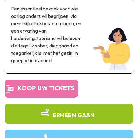
Thema & recreatiepark
Een essentieel bezoek voor wie
Wetenschapsparken
oorlog anders wil begrijpen, via
Recreatie- & waterpretparken
menselijke lotsbestemmingen, en
Auto- & spoorerfgoed
een ervaring van
herdenkingstoerisme wil beleven
Industrieel erfgoed & architecturale kunstwerken
die tegelijk sober, diepgaand en
toegankelijk is, met het gezin, in
Streekproducten
groep of individueel.
Herinneringstoerisme
UNESCO
KOOP UW TICKETS
ERHEEN GAAN