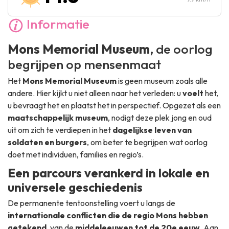
Informatie
Mons Memorial Museum
, de oorlog
begrijpen op mensenmaat
Het
Mons Memorial Museum
is geen museum zoals alle
andere. Hier kijkt u niet alleen naar het verleden: u
voelt
het,
u bevraagt het en plaatst het in perspectief. Opgezet als een
maatschappelijk museum
, nodigt deze plek jong en oud
uit om zich te verdiepen in het
dagelijkse leven van
soldaten en burgers
, om beter te begrijpen wat oorlog
doet met individuen, families en regio’s.
Een parcours verankerd in lokale en
universele geschiedenis
De permanente tentoonstelling voert u langs de
internationale conflicten die de regio Mons hebben
getekend
, van de
middeleeuwen tot de 20e eeuw
. Aan