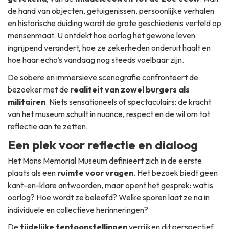
de hand van objecten, getuigenissen, persoonlijke verhalen
en historische duiding wordt de grote geschiedenis verteld op
mensenmaat. U ontdekt hoe oorlog het gewone leven
ingrijpend verandert, hoe ze zekerheden onderuit haalt en
hoe haar echo’s vandaag nog steeds voelbaar zijn.
De sobere en immersieve scenografie confronteert de
bezoeker met de
realiteit van zowel burgers als
militairen
. Niets sensationeels of spectaculairs: de kracht
van het museum schuilt in nuance, respect en de wil om tot
reflectie aan te zetten.
Een plek voor reflectie en dialoog
Het Mons Memorial Museum definieert zich in de eerste
plaats als een
ruimte voor vragen
. Het bezoek biedt geen
kant-en-klare antwoorden, maar opent het gesprek: wat is
oorlog? Hoe wordt ze beleefd? Welke sporen laat ze na in
individuele en collectieve herinneringen?
De
tijdelijke tentoonstellingen
verrijken dit perspectief