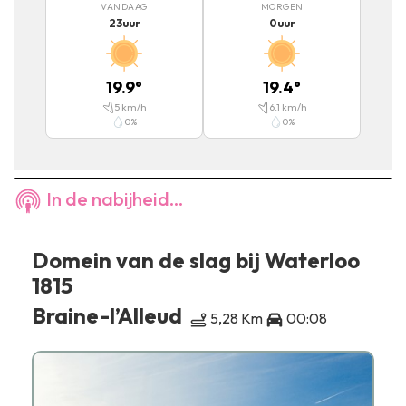
VANDAAG
MORGEN
23
uur
0
uur
19.9
°
19.4
°
5
km/h
6.1
km/h
0
%
0
%
In de nabijheid...
Domein van de slag bij Waterloo
1815
Braine-l’Alleud
5,28 Km
00:08