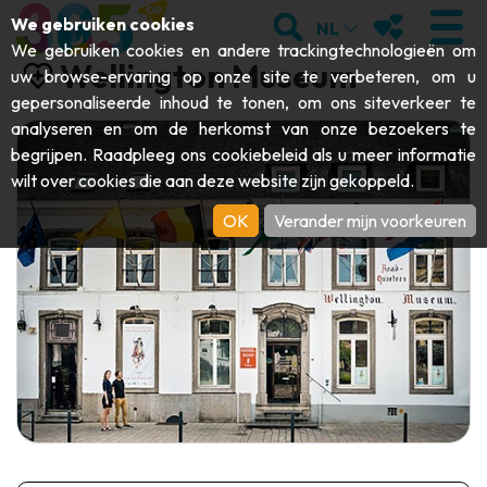
;
ZOEKEN
MIJN FAVORI
We gebruiken cookies
NL
We gebruiken cookies en andere trackingtechnologieën om
Wellington Museum
uw browse-ervaring op onze site te verbeteren, om u
gepersonaliseerde inhoud te tonen, om ons siteverkeer te
analyseren en om de herkomst van onze bezoekers te
BEZOEKEN
begrijpen. Raadpleeg ons
cookiebeleid
als u meer informatie
wilt over cookies die aan deze website zijn gekoppeld.
Abdijen & religieuze monumenten
ONTDEKKEN
OK
Verander mijn voorkeuren
Archeologie
Grotten
BEWEGEN
Kunst
Tuinen, parken & natuursites
Toeristische boten & cruises
EVENEMENTEN
Ambachten & knowhow
Aquariums, dierenparken & -tuinen
Railbikes & toeristische treinen
DE LEUKSTE ACTIVITEITEN VOOR
Kastelen, citadellen & belforten
Kajaks
DEZE ZOMER
Folklore & lokale geschiedenis
Avonturenparken
DOWNLOAD DE GIDS
Geschiedenis