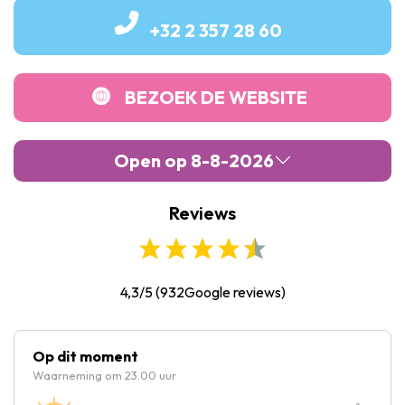
+32 2 357 28 60
BEZOEK DE WEBSITE
Open op 8-8-2026
Reviews
Maandag :
09:30
-
18:00
Dinsdag :
09:30
-
18:00
Woensdag :
09:30
-
18:00
4,3/5
(
932
Google reviews)
Donderdag :
09:30
-
18:00
Vrijdag :
09:30
-
18:00
Op dit moment
Waarneming om 23.00 uur
Zaterdag :
09:30
-
18:00