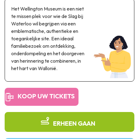
Thema & recreatiepark
Het Wellington Museum is een niet
Wetenschapsparken
te missen plek voor wie de Slag bij
Recreatie- & waterpretparken
Waterloo wil begrijpen via een
Auto- & spoorerfgoed
emblematische, authentieke en
toegankelijke site. Een ideaal
Industrieel erfgoed & architecturale kunstwerken
familiebezoek om ontdekking,
onderdompeling en het doorgeven
Streekproducten
van herinnering te combineren, in
het hart van Wallonië.
Herinneringstoerisme
UNESCO
KOOP UW TICKETS
ERHEEN GAAN