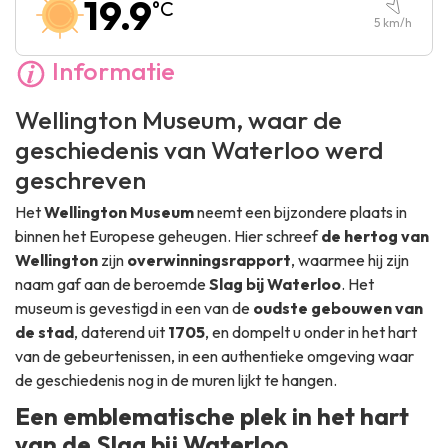
19.9
°C
Zondag :
09:30
-
18:00
5
km/h
Informatie
Wellington Museum, waar de
geschiedenis van Waterloo werd
geschreven
Het
Wellington Museum
neemt een bijzondere plaats in
binnen het Europese geheugen. Hier schreef
de hertog van
Wellington
zijn
overwinningsrapport
, waarmee hij zijn
naam gaf aan de beroemde
Slag bij Waterloo
. Het
museum is gevestigd in een van de
oudste gebouwen van
de stad
, daterend uit
1705
, en dompelt u onder in het hart
van de gebeurtenissen, in een authentieke omgeving waar
de geschiedenis nog in de muren lijkt te hangen.
Een emblematische plek in het hart
van de Slag bij Waterloo