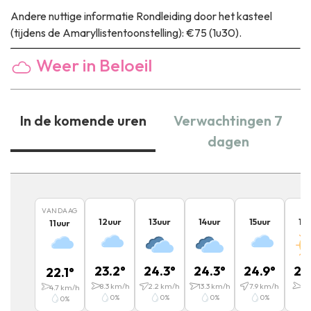
Andere nuttige informatie
Rondleiding door het kasteel
(tijdens de Amaryllistentoonstelling): €75 (1u30).
Weer in Beloeil
In de komende uren
Verwachtingen 7
dagen
VANDAAG
12
uur
13
uur
14
uur
15
uur
16
11
uur
23.2
°
24.3
°
24.3
°
24.9
°
24
22.1
°
8.3
km/h
2.2
km/h
13.3
km/h
7.9
km/h
13
4.7
km/h
0
%
0
%
0
%
0
%
0
%