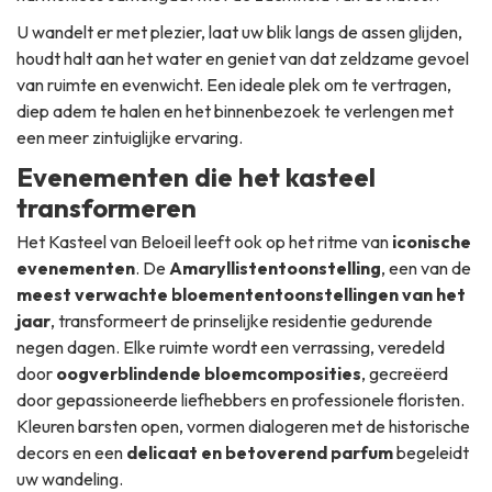
U wandelt er met plezier, laat uw blik langs de assen glijden,
houdt halt aan het water en geniet van dat zeldzame gevoel
van ruimte en evenwicht. Een ideale plek om te vertragen,
diep adem te halen en het binnenbezoek te verlengen met
een meer zintuiglijke ervaring.
Evenementen die het kasteel
transformeren
Het Kasteel van Beloeil leeft ook op het ritme van
iconische
evenementen
. De
Amaryllistentoonstelling
, een van de
meest verwachte bloemententoonstellingen van het
jaar
, transformeert de prinselijke residentie gedurende
negen dagen. Elke ruimte wordt een verrassing, veredeld
door
oogverblindende bloemcomposities
, gecreëerd
door gepassioneerde liefhebbers en professionele floristen.
Kleuren barsten open, vormen dialogeren met de historische
decors en een
delicaat en betoverend parfum
begeleidt
uw wandeling.