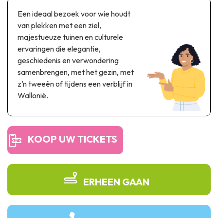
Thema & recreatiepark
Een ideaal bezoek voor wie houdt
Wetenschapsparken
van plekken met een ziel,
Recreatie- & waterpretparken
majestueuze tuinen en culturele
Auto- & spoorerfgoed
ervaringen die elegantie,
geschiedenis en verwondering
Industrieel erfgoed & architecturale kunstwerken
samenbrengen, met het gezin, met
z’n tweeën of tijdens een verblijf in
Streekproducten
Wallonië.
Herinneringstoerisme
UNESCO
KOOP UW TICKETS
ERHEEN GAAN