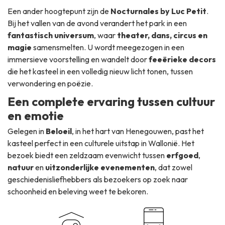
Een ander hoogtepunt zijn de
Nocturnales by Luc Petit
.
Bij het vallen van de avond verandert het park in een
fantastisch universum
, waar
theater, dans, circus en
magie
samensmelten. U wordt meegezogen in een
immersieve voorstelling en wandelt door
feeërieke decors
die het kasteel in een volledig nieuw licht tonen, tussen
verwondering en poëzie.
Een complete ervaring tussen cultuur
en emotie
Gelegen in
Beloeil
, in het hart van Henegouwen, past het
kasteel perfect in een culturele uitstap in Wallonië. Het
bezoek biedt een zeldzaam evenwicht tussen
erfgoed
,
natuur
en
uitzonderlijke evenementen
, dat zowel
geschiedenisliefhebbers als bezoekers op zoek naar
schoonheid en beleving weet te bekoren.