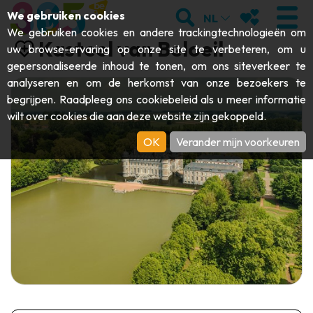
;
ZOEKEN
MIJN FAVORI
We gebruiken cookies
NL
We gebruiken cookies en andere trackingtechnologieën om
Kasteel van Beloeil
uw browse-ervaring op onze site te verbeteren, om u
gepersonaliseerde inhoud te tonen, om ons siteverkeer te
analyseren en om de herkomst van onze bezoekers te
BEZOEKEN
begrijpen. Raadpleeg ons
cookiebeleid
als u meer informatie
wilt over cookies die aan deze website zijn gekoppeld.
Abdijen & religieuze monumenten
ONTDEKKEN
OK
Verander mijn voorkeuren
Archeologie
Grotten
BEWEGEN
Kunst
Tuinen, parken & natuursites
Toeristische boten & cruises
EVENEMENTEN
Ambachten & knowhow
Aquariums, dierenparken & -tuinen
Railbikes & toeristische treinen
DE LEUKSTE ACTIVITEITEN VOOR
Kastelen, citadellen & belforten
Kajaks
DEZE ZOMER
Folklore & lokale geschiedenis
Avonturenparken
DOWNLOAD DE GIDS
Geschiedenis