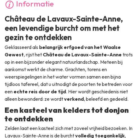
Informatie
Vrijdag :
10:00
-
16:45
Château de Lavaux-Sainte-Anne,
Zaterdag :
10:00
-
16:45
een levendige burcht om met het
Zondag :
10:00
-
16:45
gezin te ontdekken
Geklasseerd als
belangrijk erfgoed van het Waalse
Gewest
, rijst het
Château de Lavaux-Sainte-Anne
trots
op in een bijzonder elegant natuurlandschap. Meteen bij
aankomst werkt de charme. Grachten, torens en
weerspiegelingen in het water vormen samen een bijna
tijdloos tafereel, dat u uitnodigt de poorten te betreden voor
een
echte reis door de tijd
. Hier wordt geschiedenis niet
alleen bewonderd: ze wordt
verkend
, beleefd en gedeeld.
Een kasteel van kelders tot donjon
te ontdekken
Zelden laat een kasteel zich met zoveel vrijheid bezoeken. In
Lavaux-Sainte-Anne is de burcht
volledig toegankelijk
,