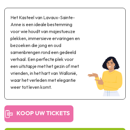
Thema & recreatiepark
Wetenschapsparken
Het Kasteel van Lavaux-Sainte-
Recreatie- & waterpretparken
Anne is een ideale bestemming
Auto- & spoorerfgoed
voor wie houdt van majestueuze
plekken, immersieve ervaringen en
Industrieel erfgoed & architecturale kunstwerken
bezoeken die jong en oud
Streekproducten
samenbrengen rond een gedeeld
verhaal. Een perfecte plek voor
Herinneringstoerisme
een uitstapje met het gezin of met
vrienden, in het hart van Wallonië,
UNESCO
waar het verleden met elegantie
weer tot leven komt.
KOOP UW TICKETS