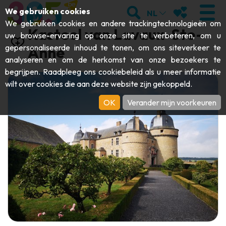
;
ZOEKEN
MIJN FAVORI
We gebruiken cookies
NL
We gebruiken cookies en andere trackingtechnologieën om
Kasteel van Lavaux-Ste-
uw browse-ervaring op onze site te verbeteren, om u
gepersonaliseerde inhoud te tonen, om ons siteverkeer te
Anne
analyseren en om de herkomst van onze bezoekers te
BEZOEKEN
begrijpen. Raadpleeg ons
cookiebeleid
als u meer informatie
wilt over cookies die aan deze website zijn gekoppeld.
Abdijen & religieuze monumenten
ONTDEKKEN
OK
Verander mijn voorkeuren
Archeologie
Grotten
BEWEGEN
Kunst
Tuinen, parken & natuursites
Toeristische boten & cruises
EVENEMENTEN
Ambachten & knowhow
Aquariums, dierenparken & -tuinen
Railbikes & toeristische treinen
DE LEUKSTE ACTIVITEITEN VOOR
Kastelen, citadellen & belforten
Kajaks
DEZE ZOMER
Folklore & lokale geschiedenis
Avonturenparken
DOWNLOAD DE GIDS
Geschiedenis