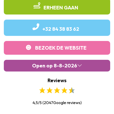
ERHEEN GAAN
+32 84 38 83 62
BEZOEK DE WEBSITE
Open op 8-8-2026
Reviews
Maandag :
10:00
-
16:45
Dinsdag :
10:00
-
16:45
Woensdag :
10:00
-
16:45
4,5/5
(
2047
Google reviews)
Donderdag :
10:00
-
16:45