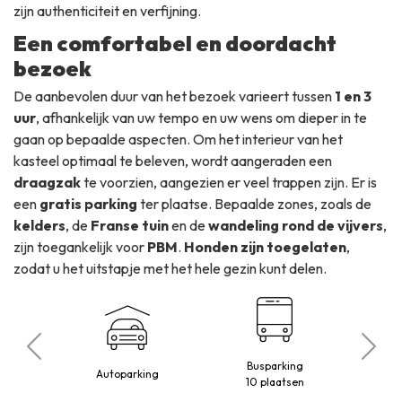
zijn authenticiteit en verfijning.
Een comfortabel en doordacht
bezoek
De aanbevolen duur van het bezoek varieert tussen
1 en 3
uur
, afhankelijk van uw tempo en uw wens om dieper in te
gaan op bepaalde aspecten. Om het interieur van het
kasteel optimaal te beleven, wordt aangeraden een
draagzak
te voorzien, aangezien er veel trappen zijn. Er is
een
gratis parking
ter plaatse. Bepaalde zones, zoals de
kelders
, de
Franse tuin
en de
wandeling rond de vijvers
,
zijn toegankelijk voor
PBM
.
Honden zijn toegelaten
,
zodat u het uitstapje met het hele gezin kunt delen.
Busparking
elaten
Autoparking
10 plaatsen