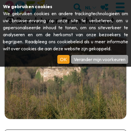
;
ZOEKEN
MIJN FAVORI
We gebruiken cookies
NL
We gebruiken cookies en andere trackingtechnologieën om
Burcht van Franchimont
uw browse-ervaring op onze site te verbeteren, om u
gepersonaliseerde inhoud te tonen, om ons siteverkeer te
analyseren en om de herkomst van onze bezoekers te
BEZOEKEN
begrijpen. Raadpleeg ons
cookiebeleid
als u meer informatie
wilt over cookies die aan deze website zijn gekoppeld.
Abdijen & religieuze monumenten
ONTDEKKEN
OK
Verander mijn voorkeuren
Archeologie
Grotten
BEWEGEN
Kunst
Tuinen, parken & natuursites
Toeristische boten & cruises
EVENEMENTEN
Ambachten & knowhow
Aquariums, dierenparken & -tuinen
Railbikes & toeristische treinen
DE LEUKSTE ACTIVITEITEN VOOR
Kastelen, citadellen & belforten
Kajaks
DEZE ZOMER
Folklore & lokale geschiedenis
Avonturenparken
DOWNLOAD DE GIDS
Geschiedenis