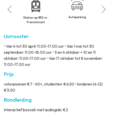
B
elaten
Autoparking
Station op 850 m :
1
Franchimont
Uurrooster
• Van 4 tot 30 april: 11.00-17.00 uur • Van 1 mei tot 30
september: 11.00-18.00 uur • 3 en 4 oktober + 10 en 11
oktober: 11.00-17.00 uur • Van 17 oktober tot 8 november:
11.00-17.00 uur
Prijs
volwassenen €7 • 60+, studenten: €4,50 • kinderen (4-12)
€3,50
Rondleiding
Interactief bezoek met audiogids: €2