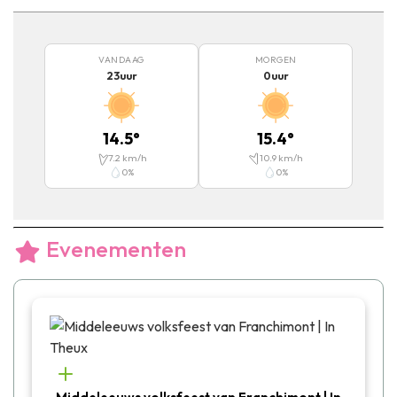
VANDAAG
MORGEN
23
uur
0
uur
14.5
°
15.4
°
7.2
km/h
10.9
km/h
0
%
0
%
Evenementen