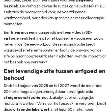
begrijpen, zeker wanneer u kiest voor een
begeleid
bezoek
. De verhalen geven de ruïnes opnieuw betekenis: u
stelt zich de bedrijvigheid voor, de voortdurende
waakzaamheid, periodes van spanning en meer alledaagse
momenten.
Een
klein museum
, aangevuld met een video in
3D-
virtuele realiteit
, helpt u het kasteel te visualiseren zoals
het er in de 16e eeuw uitzag. Deze reconstructie biedt
waardevolle referentiepunten en laat u de omvang van de
site op haar hoogtepunt beter inschatten, wat de impact van
het bezoek nog versterkt.
Een levendige site tussen erfgoed en
behoud
Sinds het najaar van 2025 en tot 2027 wordt de meer dan
20 meter hoge donjon omringd door een uitgebreide
steigerconstructie
, noodzakelijk voor omvangrijke
restauratiewerken. Verre van het bezoek te verstoren, biedt
deze
uitzonderlijke werf
, met haar 50 meter hoge