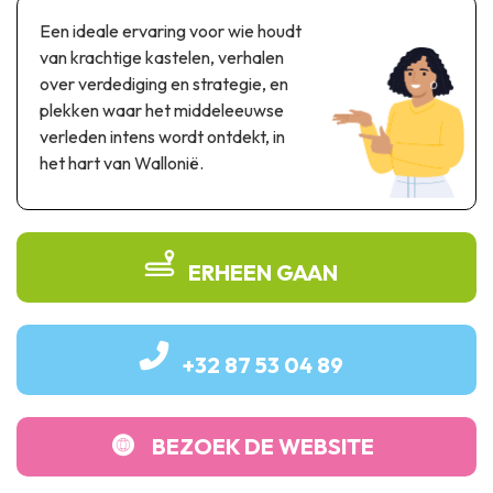
Thema & recreatiepark
Een ideale ervaring voor wie houdt
Wetenschapsparken
van krachtige kastelen, verhalen
Recreatie- & waterpretparken
over verdediging en strategie, en
Auto- & spoorerfgoed
plekken waar het middeleeuwse
verleden intens wordt ontdekt, in
Industrieel erfgoed & architecturale kunstwerken
het hart van Wallonië.
Streekproducten
Herinneringstoerisme
ERHEEN GAAN
UNESCO
+32 87 53 04 89
BEZOEK DE WEBSITE