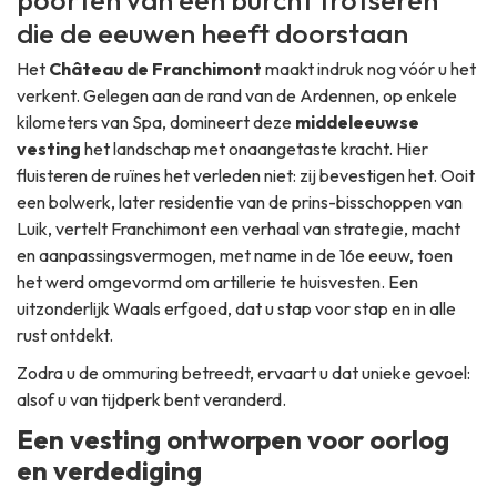
poorten van een burcht trotseren
die de eeuwen heeft doorstaan
Het
Château de Franchimont
maakt indruk nog vóór u het
verkent. Gelegen aan de rand van de Ardennen, op enkele
kilometers van Spa, domineert deze
middeleeuwse
vesting
het landschap met onaangetaste kracht. Hier
fluisteren de ruïnes het verleden niet: zij bevestigen het. Ooit
een bolwerk, later residentie van de prins-bisschoppen van
Luik, vertelt Franchimont een verhaal van strategie, macht
en aanpassingsvermogen, met name in de 16e eeuw, toen
het werd omgevormd om artillerie te huisvesten. Een
uitzonderlijk Waals erfgoed, dat u stap voor stap en in alle
rust ontdekt.
Zodra u de ommuring betreedt, ervaart u dat unieke gevoel:
alsof u van tijdperk bent veranderd.
Een vesting ontworpen voor oorlog
en verdediging