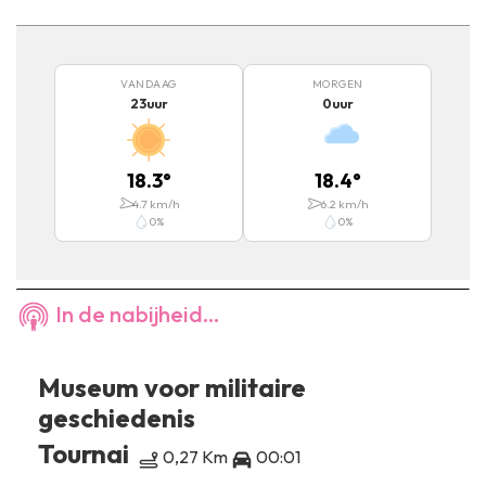
VANDAAG
MORGEN
23
uur
0
uur
18.3
°
18.4
°
4.7
km/h
6.2
km/h
0
%
0
%
In de nabijheid...
Museum voor militaire
geschiedenis
Tournai
0,27 Km
00:01