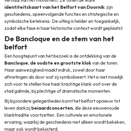
verhaal van het monument. Ze tonen de ware
identiteitskaart van het Belfort van Doornik
: zijn
geschiedenis, opeenvolgende functies en strategische en
symbolische betekenis. De uitleg is helder en toegankelijk,
zodat elke fase in haar historische context wordt geplaatst.
De Bancloque en de stem van het
belfort
Een hoogtepunt van het bezoek is de ontdekking van de
Bancloque
,
de oudste en grootste klok
van de toren.
Haar aanwezigheid maakt indruk, zowel door haar
afmetingen als door wat zij symboliseert. Het is niet moeilijk
zich voor te stellen hoe haar krachtige klank ooit over de
stad galmde, bij plechtige of dramatische momenten.
Bij bijzondere gelegenheden komt het belfort opnieuw tot
leven dankzij
beiaardconcerten
, die deze eeuwenoude
klanktraditie voortzetten. Een culturele en emotionele
ervaring, waarbij de geschiedenis niet alleen wordt bekeken,
maar ook wordt beluisterd.