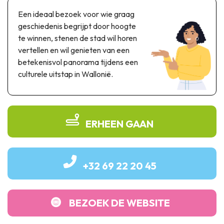
Thema & recreatiepark
Een ideaal bezoek voor wie graag
Wetenschapsparken
geschiedenis begrijpt door hoogte
Recreatie- & waterpretparken
te winnen, stenen de stad wil horen
Auto- & spoorerfgoed
vertellen en wil genieten van een
betekenisvol panorama tijdens een
Industrieel erfgoed & architecturale kunstwerken
culturele uitstap in Wallonië.
Streekproducten
Herinneringstoerisme
ERHEEN GAAN
UNESCO
+32 69 22 20 45
BEZOEK DE WEBSITE