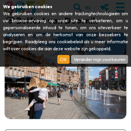
;
ZOEKEN
MIJN FAVORI
We gebruiken cookies
NL
We gebruiken cookies en andere trackingtechnologieën om
Belfort van Doornik
uw browse-ervaring op onze site te verbeteren, om u
gepersonaliseerde inhoud te tonen, om ons siteverkeer te
analyseren en om de herkomst van onze bezoekers te
BEZOEKEN
begrijpen. Raadpleeg ons
cookiebeleid
als u meer informatie
wilt over cookies die aan deze website zijn gekoppeld.
Abdijen & religieuze monumenten
ONTDEKKEN
OK
Verander mijn voorkeuren
Archeologie
Grotten
BEWEGEN
Kunst
Tuinen, parken & natuursites
Toeristische boten & cruises
EVENEMENTEN
Ambachten & knowhow
Aquariums, dierenparken & -tuinen
Railbikes & toeristische treinen
DE LEUKSTE ACTIVITEITEN VOOR
Kastelen, citadellen & belforten
Kajaks
DEZE ZOMER
Folklore & lokale geschiedenis
Avonturenparken
DOWNLOAD DE GIDS
Geschiedenis