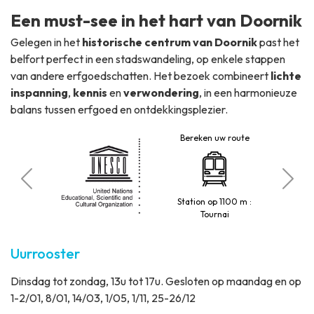
Een must-see in het hart van Doornik
Gelegen in het
historische centrum van Doornik
past het
belfort perfect in een stadswandeling, op enkele stappen
van andere erfgoedschatten. Het bezoek combineert
lichte
inspanning
,
kennis
en
verwondering
, in een harmonieuze
balans tussen erfgoed en ontdekkingsplezier.
Bereken uw route
ing
Au
Station op 1100 m :
Tournai
Uurrooster
Dinsdag tot zondag, 13u tot 17u. Gesloten op maandag en op
1-2/01, 8/01, 14/03, 1/05, 1/11, 25-26/12