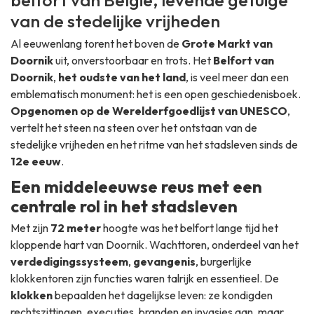
belfort van België, levende getuige
van de stedelijke vrijheden
Al eeuwenlang torent het boven de
Grote Markt van
Doornik
uit, onverstoorbaar en trots. Het
Belfort van
Doornik
,
het oudste van het land
, is veel meer dan een
emblematisch monument: het is een open geschiedenisboek.
Opgenomen op de Werelderfgoedlijst van UNESCO
,
vertelt het steen na steen over het ontstaan van de
stedelijke vrijheden en het ritme van het stadsleven sinds de
12e eeuw
.
Een middeleeuwse reus met een
centrale rol in het stadsleven
Met zijn
72 meter
hoogte was het belfort lange tijd het
kloppende hart van Doornik. Wachttoren, onderdeel van het
verdedigingssysteem
,
gevangenis
, burgerlijke
klokkentoren zijn functies waren talrijk en essentieel. De
klokken
bepaalden het dagelijkse leven: ze kondigden
rechtszittingen, executies, branden en invasies aan, maar