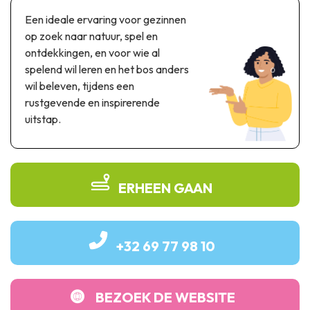
Thema & recreatiepark
Een ideale ervaring voor gezinnen
Wetenschapsparken
op zoek naar natuur, spel en
Recreatie- & waterpretparken
ontdekkingen, en voor wie al
Auto- & spoorerfgoed
spelend wil leren en het bos anders
wil beleven, tijdens een
Industrieel erfgoed & architecturale kunstwerken
rustgevende en inspirerende
uitstap.
Streekproducten
Herinneringstoerisme
UNESCO
ERHEEN GAAN
+32 69 77 98 10
BEZOEK DE WEBSITE