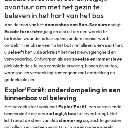
avontuur om met het gezin te
beleven in het hart van het bos
Aan de rand van het
domeinbos van Bon-Secours
nodigt
Escale forestière
jong en oud uit om een wereld te
betreden waar de natuur op een andere manier wordt
ontdekt. Hier observeert u het bos niet alleen: u
ervaart
het,
u
beleeft
het, u
doorkruist
het met nieuwsgierigheid en
verwondering. Ontworpen als een
speelse en immersieve
plek biedt de site een complete ervaring, binnen én buiten,
waar spel en verbeelding samengaan met ontdekking en
gedeeld plezier.
Explor’Forêt: onderdompeling in een
binnenbos vol beleving
Het bezoek start vaak met
Explor’Forêt
, een verrassende
binnenruimte die een
zintuiglijk bos
tot leven brengt. Het
licht roept de sfeer van de
schemering
op, zachte geluiden
omhullen u en meteen waant u zich in een andere wereld.