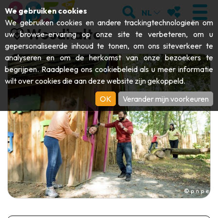
;
ZOEKEN
MIJN FAVORI
We gebruiken cookies
NL
We gebruiken cookies en andere trackingtechnologieën om
Woudhalte
uw browse-ervaring op onze site te verbeteren, om u
gepersonaliseerde inhoud te tonen, om ons siteverkeer te
analyseren en om de herkomst van onze bezoekers te
BEZOEKEN
begrijpen. Raadpleeg ons
cookiebeleid
als u meer informatie
wilt over cookies die aan deze website zijn gekoppeld.
Abdijen & religieuze monumenten
ONTDEKKEN
OK
Verander mijn voorkeuren
Archeologie
Grotten
BEWEGEN
Kunst
Tuinen, parken & natuursites
Toeristische boten & cruises
EVENEMENTEN
Ambachten & knowhow
Aquariums, dierenparken & -tuinen
Railbikes & toeristische treinen
DE LEUKSTE ACTIVITEITEN VOOR
Kastelen, citadellen & belforten
Kajaks
DEZE ZOMER
Folklore & lokale geschiedenis
Avonturenparken
DOWNLOAD DE GIDS
Geschiedenis