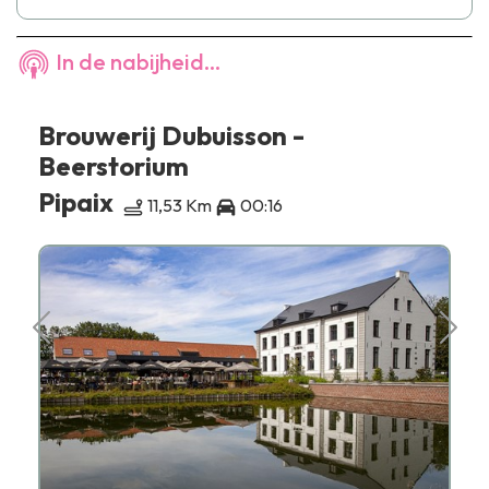
In de nabijheid...
Brouwerij Dubuisson -
Beerstorium
Pipaix
11,53 Km
00:16