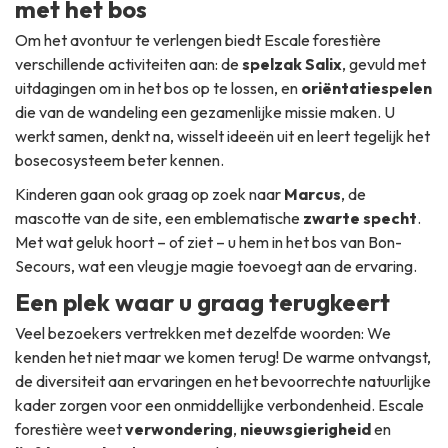
met het bos
Om het avontuur te verlengen biedt Escale forestière
verschillende activiteiten aan: de
spelzak Salix
, gevuld met
uitdagingen om in het bos op te lossen, en
oriëntatiespelen
die van de wandeling een gezamenlijke missie maken. U
werkt samen, denkt na, wisselt ideeën uit en leert tegelijk het
bosecosysteem beter kennen.
Kinderen gaan ook graag op zoek naar
Marcus
, de
mascotte van de site, een emblematische
zwarte specht
.
Met wat geluk hoort – of ziet – u hem in het bos van Bon-
Secours, wat een vleugje magie toevoegt aan de ervaring.
Een plek waar u graag terugkeert
Veel bezoekers vertrekken met dezelfde woorden:
We
kenden het niet maar we komen terug!
De warme ontvangst,
de diversiteit aan ervaringen en het bevoorrechte natuurlijke
kader zorgen voor een onmiddellijke verbondenheid. Escale
forestière weet
verwondering
,
nieuwsgierigheid
en