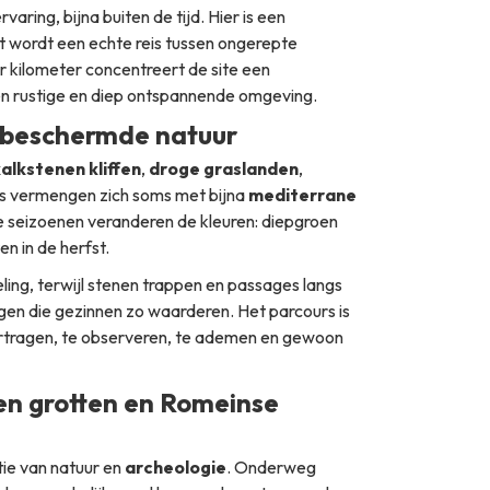
aring, bijna buiten de tijd. Hier is een
t wordt een echte reis tussen ongerepte
r kilometer concentreert de site een
 een rustige en diep ontspannende omgeving.
 beschermde natuur
alkstenen kliffen
,
droge graslanden
,
os vermengen zich soms met bijna
mediterrane
 seizoenen veranderen de kleuren: diepgroen
n in de herfst.
ing, terwijl stenen trappen en passages langs
en die gezinnen zo waarderen. Het parcours is
vertragen, te observeren, te ademen en gewoon
en grotten en Romeinse
tie van natuur en
archeologie
. Onderweg