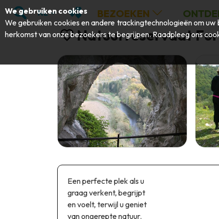
;
ZOEKEN
MIJN FAVORIETEN
We gebruiken cookies
BEZOEKEN
ONTDE
NL
We gebruiken cookies en andere trackingtechnologieën om uw b
Natuurreservaat Fu
herkomst van onze bezoekers te begrijpen. Raadpleeg ons
cook
Een perfecte plek als u
graag verkent, begrijpt
en voelt, terwijl u geniet
van ongerepte natuur.