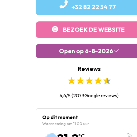
+32 82 22 34 77
BEZOEK DE WEBSITE
Open op 6-8-2026
Reviews
Maandag :
10:00
-
16:30
Dinsdag :
10:00
-
16:30
Woensdag :
10:00
-
16:30
4,6/5
(
2073
Google reviews)
Donderdag :
10:00
-
16:30
Vrijdag :
10:00
-
16:30
Op dit moment
Waarneming om 11.00 uur
Zaterdag :
10:00
-
16:30
°C