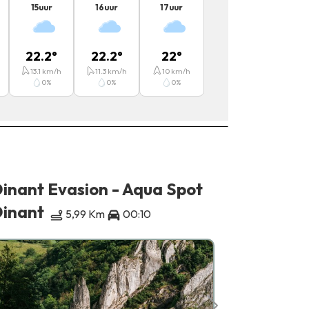
15
uur
16
uur
17
uur
22.2
°
22.2
°
22
°
13.1
km/h
11.3
km/h
10
km/h
0
%
0
%
0
%
inant Evasion - Aqua Spot
Dinant E
Kajaks
inant
5,99 Km
00:10
Anserem
00:10