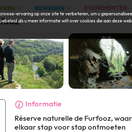
EVENEMENTEN
KKEN
BEWEGEN
rowse-ervaring op onze site te verbeteren, om u gepersonaliseer
rfooz
iebeleid
als u meer informatie wilt over cookies die aan deze web
Informatie
Réserve naturelle de Furfooz, waar
elkaar stap voor stap ontmoeten