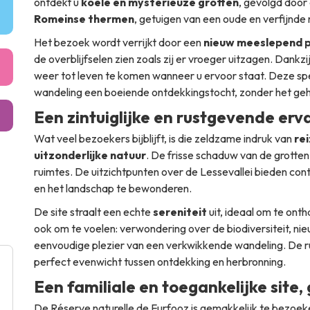
ontdekt u
koele en mysterieuze grotten
, gevolgd door
Romeinse thermen
, getuigen van een oude en verfijnde
Het bezoek wordt verrijkt door een
nieuw meeslepend 
de overblijfselen zien zoals zij er vroeger uitzagen. Dankzij 
weer tot leven te komen wanneer u ervoor staat. Deze sp
wandeling een boeiende ontdekkingstocht, zonder het geh
Een zintuiglijke en rustgevende erv
Wat veel bezoekers bijblijft, is die zeldzame indruk van
rei
uitzonderlijke natuur
. De frisse schaduw van de grotte
ruimtes. De uitzichtpunten over de Lessevallei bieden con
en het landschap te bewonderen.
De site straalt een echte
sereniteit
uit, ideaal om te ont
ook om te voelen: verwondering over de biodiversiteit, nieu
eenvoudige plezier van een verkwikkende wandeling. De ru
perfect evenwicht tussen ontdekking en herbronning.
Een familiale en toegankelijke site,
De Réserve naturelle de Furfooz is gemakkelijk te bezoeke