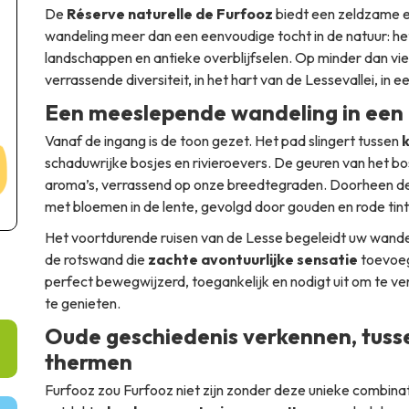
De
Réserve naturelle de Furfooz
biedt een zeldzame erv
wandeling meer dan een eenvoudige tocht in de natuur: he
landschappen en antieke overblijfselen. Op minder dan vie
verrassende diversiteit, in het hart van de Lessevallei, in
Een meeslepende wandeling in een
Vanaf de ingang is de toon gezet. Het pad slingert tussen
k
schaduwrijke bosjes en rivieroevers. De geuren van het b
aroma’s, verrassend op onze breedtegraden. Doorheen de
met bloemen in de lente, gevolgd door gouden en rode tinte
Het voortdurende ruisen van de Lesse begeleidt uw wandel
de rotswand die
zachte avontuurlijke sensatie
toevoeg
perfect bewegwijzerd, toegankelijk en nodigt uit om te 
te genieten.
Oude geschiedenis verkennen, tuss
thermen
Furfooz zou Furfooz niet zijn zonder deze unieke combina