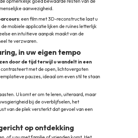
 de opmerkelijk goed bewaarde resten van de
 menselijke aanwezigheid.
parcours
: een film met 3D-reconstructie laat u
de mobiele applicatie lijken de ruïnes letterlijk
eelse en intuïtieve aanpak maakt van de
eel te verzwaren.
aring, in uw eigen tempo
zen door de tijd terwijl u wandelt in een
n contrasteert met de open, lichtovergoten
templatieve pauzes, ideaal om even stil te staan
haasten. U komt er om te leren, uiteraard, maar
wsgierigheid bij de overblijfselen, het
st van de plek versterkt dat gevoel van een
 gericht op ontdekking
n, of u nu met familie of vrienden komt. Het