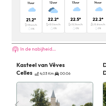
12
uur
13
uur
14
uur
11
uur
22.2
°
22.5
°
22.2
°
21.2
°
13.5
km/h
15.3
km/h
15.8
km/h
13
km/h
0
%
0
%
0
%
0
%
In de nabijheid...
Kasteel van Vêves
D
Celles
D
4,03 Km
00:06