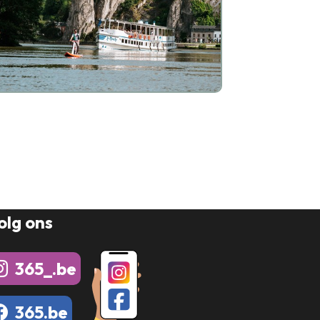
olg ons
365_.be
365.be