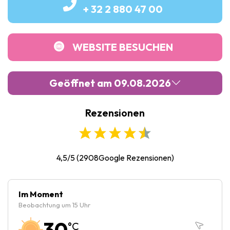
+ 32 2 880 47 00
WEBSITE BESUCHEN
Geöffnet am 09.08.2026
Rezensionen
Montag :
10:30
-
19:30
Dienstag :
10:30
-
19:30
Mittwoch :
10:30
-
19:30
4,5/5
(
2908
Google Rezensionen)
Donnerstag :
10:30
-
19:30
Freitag :
10:30
-
20:30
Im Moment
Beobachtung um 15 Uhr
Samstag :
10:30
-
20:30
30
°C