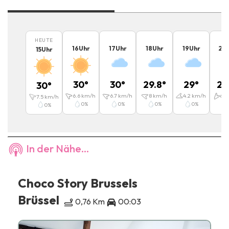
HEUTE
16
Uhr
17
Uhr
18
Uhr
19
Uhr
20
15
Uhr
30
°
30
°
29.8
°
29
°
28
30
°
6.6
km/h
6.7
km/h
8
km/h
4.2
km/h
6.4
7.5
km/h
0
%
0
%
0
%
0
%
0
%
In der Nähe...
Choco Story Brussels
Brüssel
0,76 Km
00:03