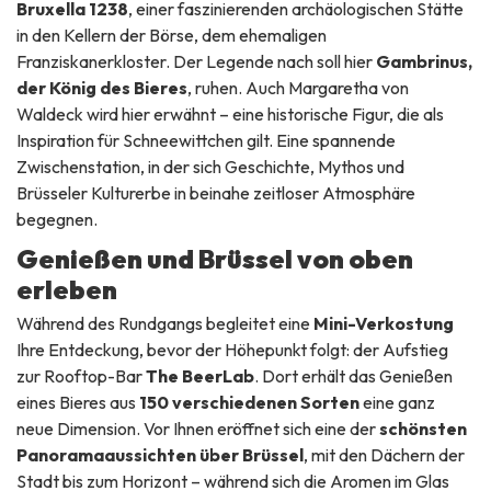
Bruxella 1238
, einer faszinierenden archäologischen Stätte
in den Kellern der Börse, dem ehemaligen
Franziskanerkloster. Der Legende nach soll hier
Gambrinus,
der König des Bieres
, ruhen. Auch Margaretha von
Waldeck wird hier erwähnt – eine historische Figur, die als
Inspiration für Schneewittchen gilt. Eine spannende
Zwischenstation, in der sich Geschichte, Mythos und
Brüsseler Kulturerbe in beinahe zeitloser Atmosphäre
begegnen.
Genießen und Brüssel von oben
erleben
Während des Rundgangs begleitet eine
Mini-Verkostung
Ihre Entdeckung, bevor der Höhepunkt folgt: der Aufstieg
zur Rooftop-Bar
The BeerLab
. Dort erhält das Genießen
eines Bieres aus
150 verschiedenen Sorten
eine ganz
neue Dimension. Vor Ihnen eröffnet sich eine der
schönsten
Panoramaaussichten über Brüssel
, mit den Dächern der
Stadt bis zum Horizont – während sich die Aromen im Glas