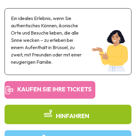
Themen- und Freizeitpark
Wissenschaftsparks
Ein ideales Erlebnis, wenn Sie
Unterhaltungs-& Aqua-Parks
authentisches Können, ikonische
Automobil- & Eisenbahnerbe
Orte und Besuche lieben, die alle
Sinne wecken – zu erleben bei
Industrie- & Technikerbe
einem Aufenthalt in Brüssel, zu
Regionalprodukte
zweit, mit Freunden oder mit einer
neugierigen Familie.
Gedächtnistourismus
UNESCO erbe
KAUFEN SIE IHRE TICKETS
HINFAHREN