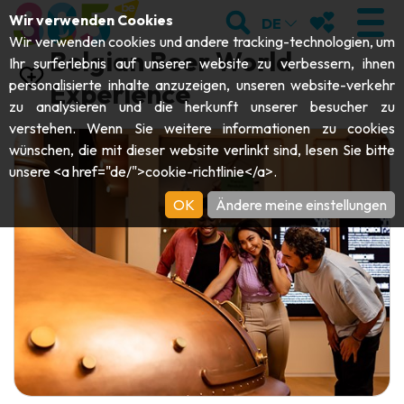
;
SUCHEN
MEINE FAVOR
Wir verwenden Cookies
DE
Wir verwenden cookies und andere tracking-technologien, um
Belgian Beer World
Ihr surferlebnis auf unserer website zu verbessern, ihnen
personalisierte inhalte anzuzeigen, unseren website-verkehr
Experience
zu analysieren und die herkunft unserer besucher zu
BESUCHEN
verstehen. Wenn Sie weitere informationen zu cookies
wünschen, die mit dieser website verlinkt sind, lesen Sie bitte
Abteien & Religiöse Monumente
ENTDECKEN
unsere <a href="de/">cookie-richtlinie</a>.
Archäologie
OK
Ändere meine einstellungen
Höhlen
SICH BEWEGEN
Kunst
Garten, Parks & Naturstätten
Touristen-& Kreuzfahrt-Schiffe
VERANSTALTUNGEN
Handwerk & Know-how
Aquarien, Tierparks & Zoos
Draisinen & Touristenzüge
DIE BESTEN AKTIVITÄTEN FÜR
Schlösser, Zitadellen & Belfriede
Kajaks
DIESEN SOMMER
Folklore & Lokale Geschichte
Abenteuerparks
GUIDE DOWNLOADEN
Geschichte