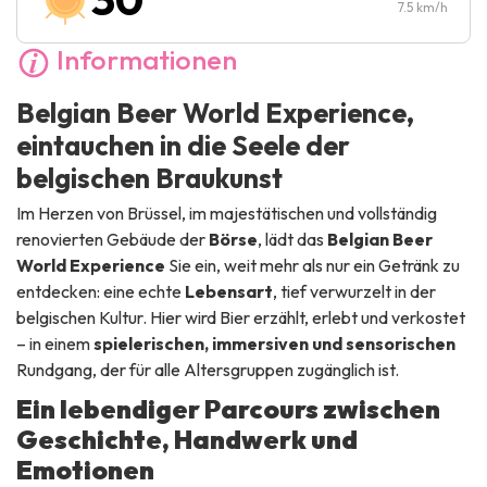
Sonntag :
10:30
-
19:30
7.5
km/h
Informationen
Belgian Beer World Experience,
eintauchen in die Seele der
belgischen Braukunst
Im Herzen von Brüssel, im majestätischen und vollständig
renovierten Gebäude der
Börse
, lädt das
Belgian Beer
World Experience
Sie ein, weit mehr als nur ein Getränk zu
entdecken: eine echte
Lebensart
, tief verwurzelt in der
belgischen Kultur. Hier wird Bier erzählt, erlebt und verkostet
– in einem
spielerischen, immersiven und sensorischen
Rundgang, der für alle Altersgruppen zugänglich ist.
Ein lebendiger Parcours zwischen
Geschichte, Handwerk und
Emotionen