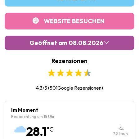
WEBSITE BESUCHEN
Geöffnet am 08.08.2026
Rezensionen
Montag :
Geschlossen
Dienstag :
10:00
-
18:00
Mittwoch :
10:00
-
18:00
4,3/5
(
501
Google Rezensionen)
Donnerstag :
10:00
-
18:00
Freitag :
10:00
-
18:00
Im Moment
Beobachtung um 15 Uhr
Samstag :
10:00
-
18:00
28.1
°C
Sonntag :
10:00
-
18:00
7.2
km/h