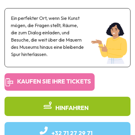
Themen- und Freizeitpark
Wissenschaftsparks
Ein perfekter Ort, wenn Sie Kunst
Unterhaltungs-& Aqua-Parks
mögen, die Fragen stellt, Räume,
Automobil- & Eisenbahnerbe
die zum Dialog einladen, und
Besuche, die weit über die Mauern
Industrie- & Technikerbe
des Museums hinaus eine bleibende
Regionalprodukte
Spur hinterlassen.
Gedächtnistourismus
KAUFEN SIE IHRE TICKETS
UNESCO erbe
HINFAHREN
+32 71 27 29 71