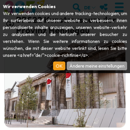
;
SUCHEN
MEINE FAVOR
Wir verwenden Cookies
DE
Wir verwenden cookies und andere tracking-technologien, um
BPS22 Kunstmuseum der
Ihr surferlebnis auf unserer website zu verbessern, ihnen
personalisierte inhalte anzuzeigen, unseren website-verkehr
Provinz Hennegau
zu analysieren und die herkunft unserer besucher zu
BESUCHEN
verstehen. Wenn Sie weitere informationen zu cookies
wünschen, die mit dieser website verlinkt sind, lesen Sie bitte
Abteien & Religiöse Monumente
ENTDECKEN
unsere <a href="de/">cookie-richtlinie</a>.
Archäologie
OK
Ändere meine einstellungen
Höhlen
SICH BEWEGEN
Kunst
Garten, Parks & Naturstätten
Touristen-& Kreuzfahrt-Schiffe
VERANSTALTUNGEN
Handwerk & Know-how
Aquarien, Tierparks & Zoos
Draisinen & Touristenzüge
DIE BESTEN AKTIVITÄTEN FÜR
Schlösser, Zitadellen & Belfriede
Kajaks
DIESEN SOMMER
Folklore & Lokale Geschichte
Abenteuerparks
GUIDE DOWNLOADEN
Geschichte