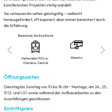
künstlerischen Projekten stetig wandelt.
Sie verlassen ihn selten gleichgültig – vielleicht
herausgefordert, oft inspiriert, aber immer bereichert durch
die Erfahrung.
Berechnen Sie Ihre Route
Pe
 Palais'
Maestro
ein
Haltestelle 1700 m :
Charleroi-Central
Öffnungszeiten
Dienstag bis Sonntag von 10 bis 18 Uhr • Montags, am 24., 25.,
31.12. und 1.01. sowie während der Aufbauarbeiten zu den
Ausstellungen geschlossen.
Eintrittspreis