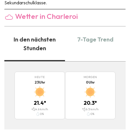
Sekundarschulklasse.
Wetter in Charleroi
In den nächsten
7-Tage Trend
Stunden
HEUTE
MORGEN
23
Uhr
0
Uhr
21.4
°
20.3
°
4.6
km/h
6.5
km/h
0
%
0
%