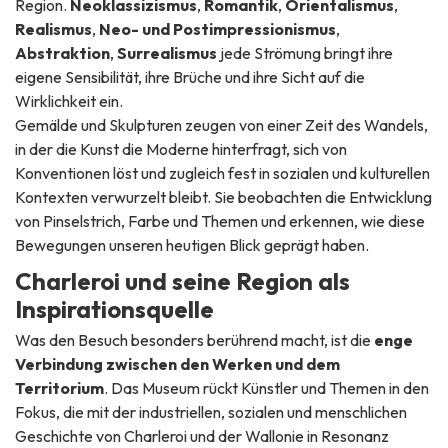
Region.
Neoklassizismus
,
Romantik
,
Orientalismus
,
Realismus
,
Neo- und Postimpressionismus
,
Abstraktion
,
Surrealismus
jede Strömung bringt ihre
eigene Sensibilität, ihre Brüche und ihre Sicht auf die
Wirklichkeit ein.
Gemälde und Skulpturen zeugen von einer Zeit des Wandels,
in der die Kunst die Moderne hinterfragt, sich von
Konventionen löst und zugleich fest in sozialen und kulturellen
Kontexten verwurzelt bleibt. Sie beobachten die Entwicklung
von Pinselstrich, Farbe und Themen und erkennen, wie diese
Bewegungen unseren heutigen Blick geprägt haben.
Charleroi und seine Region als
Inspirationsquelle
Was den Besuch besonders berührend macht, ist die
enge
Verbindung zwischen den Werken und dem
Territorium
. Das Museum rückt Künstler und Themen in den
Fokus, die mit der industriellen, sozialen und menschlichen
Geschichte von Charleroi und der Wallonie in Resonanz