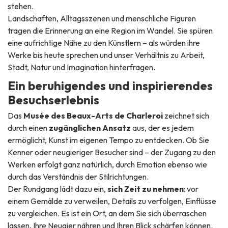
stehen.
Landschaften, Alltagsszenen und menschliche Figuren
tragen die Erinnerung an eine Region im Wandel. Sie spüren
eine aufrichtige Nähe zu den Künstlern – als würden ihre
Werke bis heute sprechen und unser Verhältnis zu Arbeit,
Stadt, Natur und Imagination hinterfragen.
Ein beruhigendes und inspirierendes
Besuchserlebnis
Das
Musée des Beaux-Arts de Charleroi
zeichnet sich
durch einen
zugänglichen Ansatz
aus, der es jedem
ermöglicht, Kunst im eigenen Tempo zu entdecken. Ob Sie
Kenner oder neugieriger Besucher sind – der Zugang zu den
Werken erfolgt ganz natürlich, durch Emotion ebenso wie
durch das Verständnis der Stilrichtungen.
Der Rundgang lädt dazu ein,
sich Zeit zu nehmen
: vor
einem Gemälde zu verweilen, Details zu verfolgen, Einflüsse
zu vergleichen. Es ist ein Ort, an dem Sie sich überraschen
lassen, Ihre Neugier nähren und Ihren Blick schärfen können.