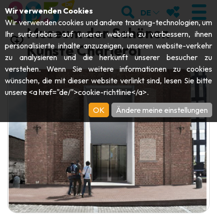
;
SUCHEN
MEINE FAVOR
Wir verwenden Cookies
DE
Wir verwenden cookies und andere tracking-technologien, um
Museum der Schönen
Ihr surferlebnis auf unserer website zu verbessern, ihnen
personalisierte inhalte anzuzeigen, unseren website-verkehr
Künste Charleroi
zu analysieren und die herkunft unserer besucher zu
BESUCHEN
verstehen. Wenn Sie weitere informationen zu cookies
wünschen, die mit dieser website verlinkt sind, lesen Sie bitte
Abteien & Religiöse Monumente
ENTDECKEN
unsere <a href="de/">cookie-richtlinie</a>.
Archäologie
OK
Ändere meine einstellungen
Höhlen
SICH BEWEGEN
Kunst
Garten, Parks & Naturstätten
Touristen-& Kreuzfahrt-Schiffe
VERANSTALTUNGEN
Handwerk & Know-how
Aquarien, Tierparks & Zoos
Draisinen & Touristenzüge
DIE BESTEN AKTIVITÄTEN FÜR
Schlösser, Zitadellen & Belfriede
Kajaks
DIESEN SOMMER
Folklore & Lokale Geschichte
Abenteuerparks
GUIDE DOWNLOADEN
Geschichte