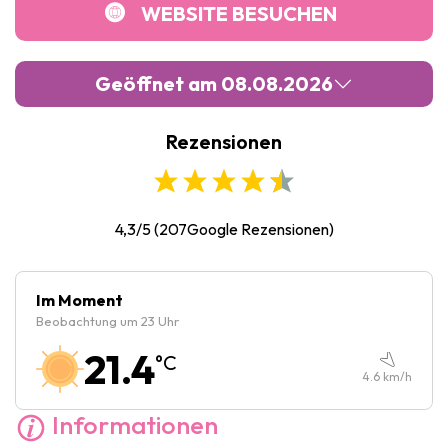
WEBSITE BESUCHEN
Geöffnet am 08.08.2026
Rezensionen
Montag :
Geschlossen
Dienstag :
09:00
-
17:00
Mittwoch :
09:00
-
17:00
4,3/5
(
207
Google Rezensionen)
Donnerstag :
09:00
-
17:00
Freitag :
09:00
-
17:00
Im Moment
Beobachtung um 23 Uhr
Samstag :
10:00
-
18:00
21.4
°C
Sonntag :
10:00
-
18:00
4.6
km/h
Informationen