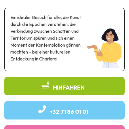
Themen- und Freizeitpark
Wissenschaftsparks
Ein idealer Besuch für alle, die Kunst
Unterhaltungs-& Aqua-Parks
durch die Epochen verstehen, die
Automobil- & Eisenbahnerbe
Verbindung zwischen Schaffen und
Territorium spüren und sich einen
Industrie- & Technikerbe
Moment der Kontemplation gönnen
Regionalprodukte
möchten – bei einer kulturellen
Entdeckung in Charleroi.
Gedächtnistourismus
UNESCO erbe
HINFAHREN
+32 71 86 01 01