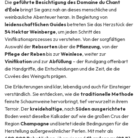
Die
geführte Besichtigung des Domaine du Chant
d’Éole
bringt Sie ganz nah an dieses menschliche und
weinbauliche Abenteuer heran. In Begleitung von
leidenschaftlichen Guides
betreten Sie das Herzstück der
54 Hektar Weinberge
, um jeden Schritt des
Vinifikationsprozesses zu verstehen. Von der sorgfältigen
Auswahl der
Rebsorten
über die
Pflanzung
, von der
Pflege der Reben
bis zur
Weinlese
, weiter zur
Vinifikation
und zur
Abfüllung
– der Rundgang offenbart
die Handgriffe, die Entscheidungen und die Zeit, die die
Cuvées des Weinguts prägen.
Die Erläuterungen sind klar, lebendig und auch für Einsteiger
verständlich. Sie entdecken, wie die
traditionelle Methode
feinste Schaumweine hervorbringt, tief verwurzelt in ihrem
Terroir. Der
kreidehaltige
, nach
Süden ausgerichtete
Boden weist dieselbe Kalkader auf wie die großen Crus der
Region
Champagne
und bietet ideale Bedingungen für die
Herstellung außergewöhnlicher Perlen. Mit mehr als