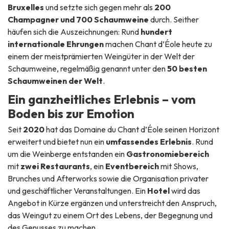
Bruxelles
und setzte sich gegen mehr als
200
Champagner und 700 Schaumweine
durch. Seither
häufen sich die Auszeichnungen: Rund
hundert
internationale Ehrungen
machen Chant d’Éole heute zu
einem der meistprämierten Weingüter in der Welt der
Schaumweine, regelmäßig genannt unter den
50 besten
Schaumweinen der Welt
.
Ein ganzheitliches Erlebnis – vom
Boden bis zur Emotion
Seit
2020
hat das Domaine du Chant d’Éole seinen Horizont
erweitert und bietet nun ein
umfassendes Erlebnis
. Rund
um die Weinberge entstanden ein
Gastronomiebereich
mit
zwei Restaurants
, ein
Eventbereich
mit Shows,
Brunches und Afterworks sowie die Organisation privater
und geschäftlicher Veranstaltungen. Ein
Hotel
wird das
Angebot in Kürze ergänzen und unterstreicht den Anspruch,
das Weingut zu einem Ort des Lebens, der Begegnung und
des Genusses zu machen.