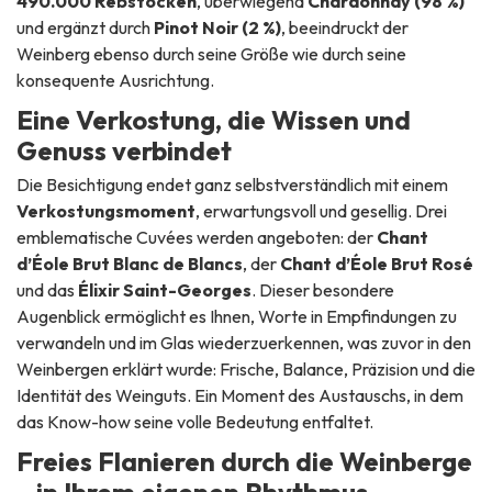
490.000 Rebstöcken
, überwiegend
Chardonnay (98 %)
und ergänzt durch
Pinot Noir (2 %)
, beeindruckt der
Weinberg ebenso durch seine Größe wie durch seine
konsequente Ausrichtung.
Eine Verkostung, die Wissen und
Genuss verbindet
Die Besichtigung endet ganz selbstverständlich mit einem
Verkostungsmoment
, erwartungsvoll und gesellig. Drei
emblematische Cuvées werden angeboten: der
Chant
d’Éole Brut Blanc de Blancs
, der
Chant d’Éole Brut Rosé
und das
Élixir Saint-Georges
. Dieser besondere
Augenblick ermöglicht es Ihnen, Worte in Empfindungen zu
verwandeln und im Glas wiederzuerkennen, was zuvor in den
Weinbergen erklärt wurde: Frische, Balance, Präzision und die
Identität des Weinguts. Ein Moment des Austauschs, in dem
das Know-how seine volle Bedeutung entfaltet.
Freies Flanieren durch die Weinberge