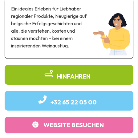
Themen- und Freizeitpark
Ein ideales Erlebnis für Liebhaber
Wissenschaftsparks
regionaler Produkte, Neugierige auf
Unterhaltungs-& Aqua-Parks
belgische Erfolgsgeschichten und
Automobil- & Eisenbahnerbe
alle, die verstehen, kosten und
staunen möchten – bei einem
Industrie- & Technikerbe
inspirierenden Weinausflug.
Regionalprodukte
Gedächtnistourismus
HINFAHREN
UNESCO erbe
+32 65 22 05 00
WEBSITE BESUCHEN