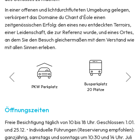
In einer offenen und lichtdurchfluteten Umgebung gelegen,
verkörpert das Domaine du Chant d’Éole einen
zeitgenössischen Erfolg: den eines neu entdeckten Terroirs,
einer Leidenschaft, die zur Referenz wurde, und eines Ortes,
an dem Sie den Besuch gleichermaßen mit dem Verstand wie
mit allen Sinnen erleben.
mit
Busparkplatz
kter
PKW Parkplatz
20 Plätze
t
Öffnungszeiten
Freie Besichtigung täglich von 10 bis 18 Uhr. Geschlossen: 1.01.
und 25.12. • Individuelle Führungen (Reservierung empfohlen):
ganzjährig, samstags und sonntags um 10:30 und 14 Uhr. Juli