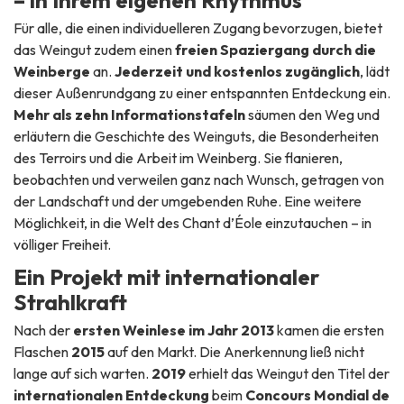
– in Ihrem eigenen Rhythmus
Für alle, die einen individuelleren Zugang bevorzugen, bietet
das Weingut zudem einen
freien Spaziergang durch die
Weinberge
an.
Jederzeit und kostenlos zugänglich
, lädt
dieser Außenrundgang zu einer entspannten Entdeckung ein.
Mehr als zehn Informationstafeln
säumen den Weg und
erläutern die Geschichte des Weinguts, die Besonderheiten
des Terroirs und die Arbeit im Weinberg. Sie flanieren,
beobachten und verweilen ganz nach Wunsch, getragen von
der Landschaft und der umgebenden Ruhe. Eine weitere
Möglichkeit, in die Welt des Chant d’Éole einzutauchen – in
völliger Freiheit.
Ein Projekt mit internationaler
Strahlkraft
Nach der
ersten Weinlese im Jahr 2013
kamen die ersten
Flaschen
2015
auf den Markt. Die Anerkennung ließ nicht
lange auf sich warten.
2019
erhielt das Weingut den Titel der
internationalen Entdeckung
beim
Concours Mondial de