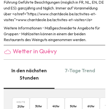
Führung
Geführte Besichtigungen (möglich in FR, NL, EN, DE
und ES): ganzjährig und täglich. Immer auf Voranmeldung
über <a href="https://www.chantdeole.be/activites-et-
visites">www.chantdeole.be/activites-et-visites</a>
Weitere Informationen
• Maßgeschneiderte Angebote für
Gruppen • Mahlzeiten können in einem der beiden
Restaurants des Weinguts eingenommen werden.
Wetter in Quévy
In den nächsten
7-Tage Trend
Stunden
HEUTE
3
Uhr
4
Uhr
5
Uhr
6
Uhr
7
U
2
Uhr