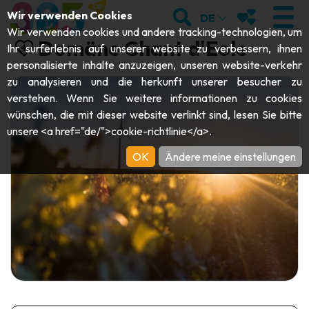
;
SUCHEN
MEINE FAVOR
Wir verwenden Cookies
DE
Wir verwenden cookies und andere tracking-technologien, um
Domäne Chant d'Eole
Ihr surferlebnis auf unserer website zu verbessern, ihnen
personalisierte inhalte anzuzeigen, unseren website-verkehr
zu analysieren und die herkunft unserer besucher zu
BESUCHEN
verstehen. Wenn Sie weitere informationen zu cookies
wünschen, die mit dieser website verlinkt sind, lesen Sie bitte
Abteien & Religiöse Monumente
ENTDECKEN
unsere <a href="de/">cookie-richtlinie</a>.
Archäologie
OK
Ändere meine einstellungen
Höhlen
SICH BEWEGEN
Kunst
Garten, Parks & Naturstätten
Touristen-& Kreuzfahrt-Schiffe
VERANSTALTUNGEN
Handwerk & Know-how
Aquarien, Tierparks & Zoos
Draisinen & Touristenzüge
DIE BESTEN AKTIVITÄTEN FÜR
Schlösser, Zitadellen & Belfriede
Kajaks
DIESEN SOMMER
Folklore & Lokale Geschichte
Abenteuerparks
GUIDE DOWNLOADEN
Geschichte