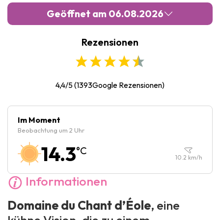
Geöffnet am 06.08.2026
Rezensionen
Montag :
Geschlossen
Dienstag :
10:00
-
18:00
Mittwoch :
10:00
-
20:00
4,4/5
(
1393
Google Rezensionen)
Donnerstag :
10:00
-
20:00
Freitag :
10:00
-
20:00
Im Moment
Beobachtung um 2 Uhr
Samstag :
10:00
-
20:00
14.3
°C
Sonntag :
10:00
-
18:00
10.2
km/h
Informationen
Domaine du Chant d’Éole
, eine