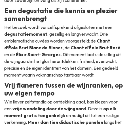
door zowel zijn omvang als zijn coherentie.
Een degustatie die kennis en plezier
samenbrengt
Het bezoek wordt vanzelfsprekend afgesloten met een
degustatiemoment
, gezellig en langverwacht. Drie
emblematische cuvées worden voorgesteld: de
Chant
d’Éole Brut Blanc de Blancs
, de
Chant d’Éole Brut Rosé
en de
Élixir Saint-Georges
. Dit moment laat u de uitleg uit
de wijngaard in het glas herontdekken: frisheid, evenwicht,
precisie en de eigen identiteit van het domein. Een gedeeld
moment waarin vakmanschap tastbaar wordt.
Vrij flaneren tussen de wijnranken, op
uw eigen tempo
Wie liever zelfstandig op ontdekking gaat, kan kiezen voor
een
vrije wandeling door de wijngaard
. Deze is
op elk
moment gratis toegankelijk
en nodigt uit tot een rustige
verkenning.
Meer dan tien didactische panelen
langs het