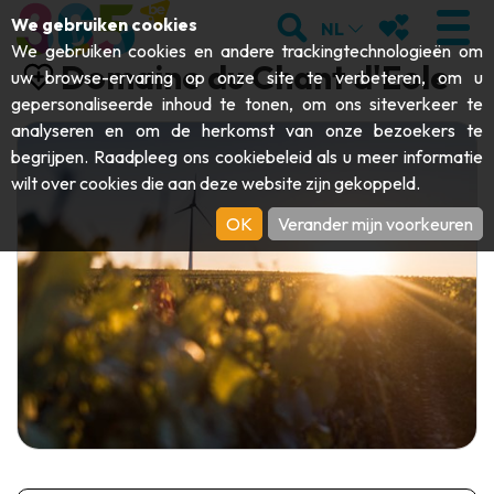
;
ZOEKEN
MIJN FAVORI
We gebruiken cookies
NL
We gebruiken cookies en andere trackingtechnologieën om
Domaine du Chant d'Eole
uw browse-ervaring op onze site te verbeteren, om u
gepersonaliseerde inhoud te tonen, om ons siteverkeer te
analyseren en om de herkomst van onze bezoekers te
BEZOEKEN
begrijpen. Raadpleeg ons
cookiebeleid
als u meer informatie
wilt over cookies die aan deze website zijn gekoppeld.
Abdijen & religieuze monumenten
ONTDEKKEN
OK
Verander mijn voorkeuren
Archeologie
Grotten
BEWEGEN
Kunst
Tuinen, parken & natuursites
Toeristische boten & cruises
EVENEMENTEN
Ambachten & knowhow
Aquariums, dierenparken & -tuinen
Railbikes & toeristische treinen
DE LEUKSTE ACTIVITEITEN VOOR
Kastelen, citadellen & belforten
Kajaks
DEZE ZOMER
Folklore & lokale geschiedenis
Avonturenparken
DOWNLOAD DE GIDS
Geschiedenis