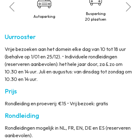
beperkte
Busparking
Autoparking
t
20 plaatsen
Uurrooster
Vrije bezoeken aan het domein elke dag van 10 tot 18 uur
(behalve op 1/01 en 25/12). • Individuele rondleidingen
(reserveren aanbevolen): het hele jaar door, za & zo om
10.30 en 14 uur. Juli en augustus: van dinsdag tot zondag om
10.30 en 14 uur.
Prijs
Rondleiding en proeverij: €15 • Vrij bezoek: gratis
Rondleiding
Rondleidingen mogelijk in NL, FR, EN, DE en ES (reserveren
aanbevolen).