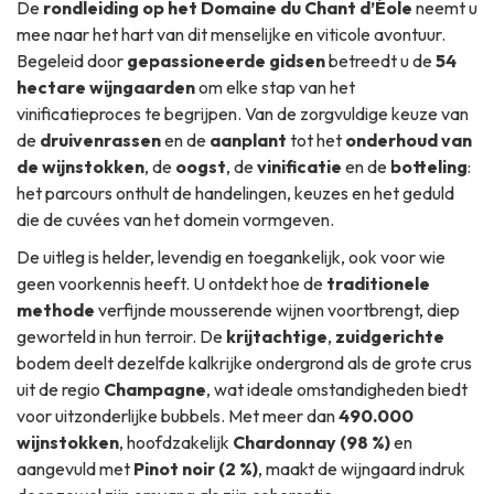
De
rondleiding op het Domaine du Chant d’Éole
neemt u
mee naar het hart van dit menselijke en viticole avontuur.
Begeleid door
gepassioneerde gidsen
betreedt u de
54
hectare wijngaarden
om elke stap van het
vinificatieproces te begrijpen. Van de zorgvuldige keuze van
de
druivenrassen
en de
aanplant
tot het
onderhoud van
de wijnstokken
, de
oogst
, de
vinificatie
en de
botteling
:
het parcours onthult de handelingen, keuzes en het geduld
die de cuvées van het domein vormgeven.
De uitleg is helder, levendig en toegankelijk, ook voor wie
geen voorkennis heeft. U ontdekt hoe de
traditionele
methode
verfijnde mousserende wijnen voortbrengt, diep
geworteld in hun terroir. De
krijtachtige
,
zuidgerichte
bodem deelt dezelfde kalkrijke ondergrond als de grote crus
uit de regio
Champagne
, wat ideale omstandigheden biedt
voor uitzonderlijke bubbels. Met meer dan
490.000
wijnstokken
, hoofdzakelijk
Chardonnay (98 %)
en
aangevuld met
Pinot noir (2 %)
, maakt de wijngaard indruk