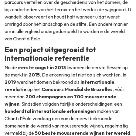
parcours vertellen over de geschiedenis van het domein, de
bijzonderheden van het terroir en het werk in de wijngaard. U
wandelt, observeert en houdt halt wanneer u dat wenst,
omringd door het landschap en de stilte. Een andere manier
om in alle vrijheid ondergedompeld te worden in de wereld
van Chant d’Éole.
Een project uitgegroeid tot
internationale referentie
Na de
eerste oogst in 2013
kwamen de eerste flessen op
de markt in
2015
. De erkenning liet niet op zich wachten. In
2019
werd het domein bekroond als
internationale
revelatie
op het
Concours Mondial de Bruxelles
, vóór
meer dan
200 champagnes en 700 mousserende
wijnen
. Sindsdien volgden talrijke onderscheidingen: een
honderdtal internationale erkenningen
maken van
Chant d’Éole vandaag een van de meest bekroonde
domeinen in de wereld van mousserende wijnen, regelmatig
vermeld bij de
50 beste mousserende wijnen ter wereld
.