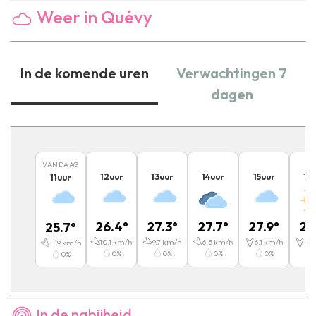
Weer in Quévy
In de komende uren
Verwachtingen 7
dagen
VANDAAG
12
uur
13
uur
14
uur
15
uur
16
11
uur
26.4
°
27.3
°
27.7
°
27.9
°
27
25.7
°
10.1
km/h
9.7
km/h
6.5
km/h
6.1
km/h
4.7
11.9
km/h
0
%
0
%
0
%
0
%
0
%
In de nabijheid...