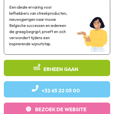
Thema & recreatiepark
Een ideale ervaring voor
Wetenschapsparken
liefhebbers van streekproducten,
Recreatie- & waterpretparken
nieuwsgierigen naar mooie
Auto- & spoorerfgoed
Belgische successen en iedereen
die graag begrijpt, proeft en zich
Industrieel erfgoed & architecturale kunstwerken
verwondert tijdens een
inspirerende wijnuitstap.
Streekproducten
Herinneringstoerisme
UNESCO
ERHEEN GAAN
+32 65 22 05 00
BEZOEK DE WEBSITE