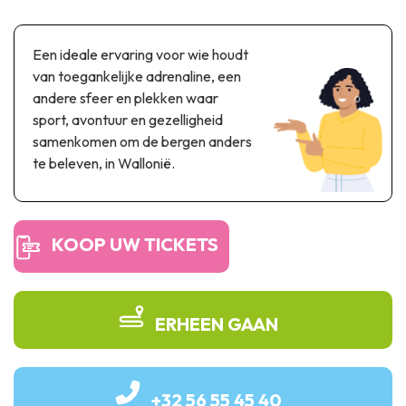
Thema & recreatiepark
Wetenschapsparken
Een ideale ervaring voor wie houdt
Recreatie- & waterpretparken
van toegankelijke adrenaline, een
Auto- & spoorerfgoed
andere sfeer en plekken waar
sport, avontuur en gezelligheid
Industrieel erfgoed & architecturale kunstwerken
samenkomen om de bergen anders
Streekproducten
te beleven, in Wallonië.
Herinneringstoerisme
KOOP UW TICKETS
UNESCO
ERHEEN GAAN
+32 56 55 45 40