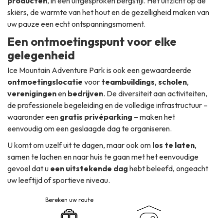
producten
, in een uitgesproken bergstijl. Het uitzicht op de
skiërs, de warmte van het hout en de gezelligheid maken van
uw pauze een echt ontspanningsmoment.
Een ontmoetingspunt voor elke
gelegenheid
Ice Mountain Adventure Park is ook een gewaardeerde
ontmoetingslocatie
voor
teambuildings
,
scholen
,
verenigingen
en
bedrijven
. De diversiteit aan activiteiten,
de professionele begeleiding en de volledige infrastructuur –
waaronder een
gratis privéparking
– maken het
eenvoudig om een geslaagde dag te organiseren.
U komt om uzelf uit te dagen, maar ook om
los te laten
,
samen te lachen en naar huis te gaan met het eenvoudige
gevoel dat u
een uitstekende dag
hebt beleefd, ongeacht
uw leeftijd of sportieve niveau.
Bereken uw route