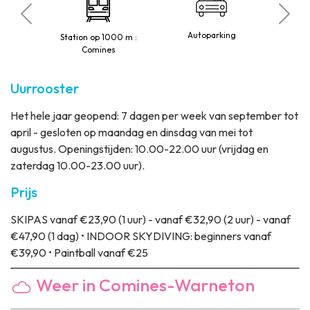
B
o
Autoparking
Station op 1000 m :
1
Comines
Uurrooster
Het hele jaar geopend: 7 dagen per week van september tot
april - gesloten op maandag en dinsdag van mei tot
augustus. Openingstijden: 10.00-22.00 uur (vrijdag en
zaterdag 10.00-23.00 uur).
Prijs
SKIPAS vanaf €23,90 (1 uur) - vanaf €32,90 (2 uur) - vanaf
€47,90 (1 dag) • INDOOR SKYDIVING: beginners vanaf
€39,90 • Paintball vanaf €25
Weer in Comines-Warneton