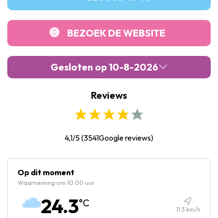
BEZOEK DE WEBSITE
Gesloten op 10-8-2026
Reviews
Maandag :
Gesloten
Dinsdag :
Gesloten
Woensdag :
12:00
-
21:30
4,1/5
(
3541
Google reviews)
Donderdag :
12:00
-
21:30
Vrijdag :
11:00
-
22:00
Op dit moment
Waarneming om 10.00 uur
Zaterdag :
10:00
-
22:00
24.3
°C
Zondag :
10:00
-
21:00
11.3
km/h