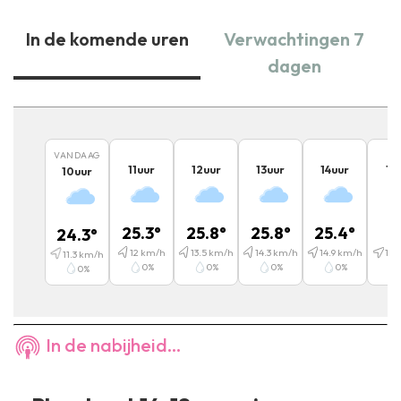
In de komende uren
Verwachtingen 7
dagen
VANDAAG
11
uur
12
uur
13
uur
14
uur
15
10
uur
25.3
°
25.8
°
25.8
°
25.4
°
2
24.3
°
12
km/h
13.5
km/h
14.3
km/h
14.9
km/h
14.1
11.3
km/h
0
%
0
%
0
%
0
%
0
%
In de nabijheid...