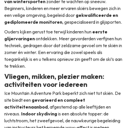
van wintersporten
zonder te wachten op sneeuw.
Beginners, kinderen en meer ervaren skiërs bewegen zich in
een veilige omgeving, begeleid door
gekwalificeerde en
gediplomeerde monitoren
, gespecialiseerd in glijsporten.
Ouders kijken gerust toe terwijl kinderen hun
eerste
glijervaringen
ontdekken. Meer gevorderden verfijnen hun
techniek, gedragen door dat zeldzame gevoel om te skiën in
zomer én winter. Een ervaring die zowel speels als
toegankelijk is en u telkens opnieuw zin geeft om de ski’s aan
te trekken.
Vliegen, mikken, plezier maken:
activiteiten voor iedereen
Ice Mountain Adventure Park beperkt zich niet tot skiën. De
site biedt een
gevarieerd en compleet
activiteitenaanbod
, afgestemd op alle leeftijden en
niveaus.
Indoor skydiving
is een absolute topper: de
luchtstroom, het zweefgevoel, de nauwkeurige begeleiding
van instructeurs het beroemde
wow-effect
is meteen