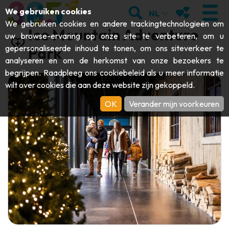
;
ZOEKEN
MIJN FAVORI
We gebruiken cookies
NL
We gebruiken cookies en andere trackingtechnologieën om
Ice Mountain Adventure
uw browse-ervaring op onze site te verbeteren, om u
gepersonaliseerde inhoud te tonen, om ons siteverkeer te
Park
analyseren en om de herkomst van onze bezoekers te
BEZOEKEN
begrijpen. Raadpleeg ons
cookiebeleid
als u meer informatie
wilt over cookies die aan deze website zijn gekoppeld.
Abdijen & religieuze monumenten
ONTDEKKEN
OK
Verander mijn voorkeuren
Archeologie
Grotten
BEWEGEN
Kunst
Tuinen, parken & natuursites
Toeristische boten & cruises
EVENEMENTEN
Ambachten & knowhow
Aquariums, dierenparken & -tuinen
Railbikes & toeristische treinen
DE LEUKSTE ACTIVITEITEN VOOR
Kastelen, citadellen & belforten
Kajaks
DEZE ZOMER
Folklore & lokale geschiedenis
Avonturenparken
DOWNLOAD DE GIDS
Geschiedenis