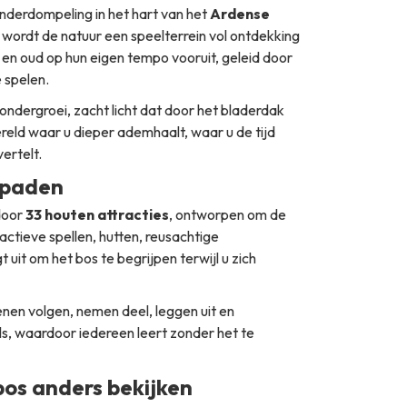
onderdompeling in het hart van het
Ardense
r wordt de natuur een speelterrein vol ontdekking
en oud op hun eigen tempo vooruit, geleid door
e spelen.
ndergroei, zacht licht dat door het bladerdak
reld waar u dieper ademhaalt, waar u de tijd
ertelt.
spaden
door
33 houten attracties
, ontworpen om de
actieve spellen, hutten, reusachtige
t uit om het bos te begrijpen terwijl u zich
nen volgen, nemen deel, leggen uit en
ls, waardoor iedereen leert zonder het te
os anders bekijken