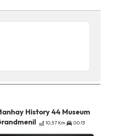
anhay History 44 Museum
11,35 Km
randmenil
10,57 Km
00:13