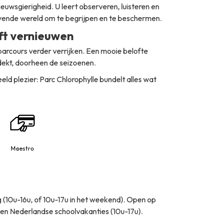
uwsgierigheid. U leert observeren, luisteren en
levende wereld om te begrijpen en te beschermen.
jft vernieuwen
parcours verder verrijken. Een mooie belofte
dekt, doorheen de seizoenen.
d plezier: Parc Chlorophylle bundelt alles wat
Maestro
 (10u-16u, of 10u-17u in het weekend). Open op
en Nederlandse schoolvakanties (10u-17u).