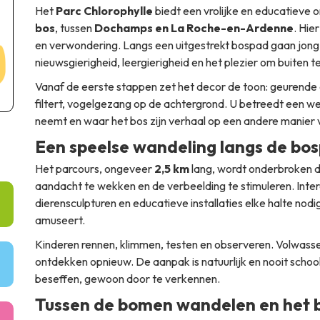
Het
Parc Chlorophylle
biedt een vrolijke en educatieve 
bos
, tussen
Dochamps en La Roche-en-Ardenne
. Hie
en verwondering. Langs een uitgestrekt bospad gaan jong 
nieuwsgierigheid, leergierigheid en het plezier om buiten t
Vanaf de eerste stappen zet het decor de toon: geurende o
filtert, vogelgezang op de achtergrond. U betreedt een we
neemt en waar het bos zijn verhaal op een andere manier v
Een speelse wandeling langs de bo
Het parcours, ongeveer
2,5 km
lang, wordt onderbroken 
aandacht te wekken en de verbeelding te stimuleren. Inter
dierensculpturen en educatieve installaties elke halte nodig
amuseert.
Kinderen rennen, klimmen, testen en observeren. Volwasse
ontdekken opnieuw. De aanpak is natuurlijk en nooit schoo
beseffen, gewoon door te verkennen.
Tussen de bomen wandelen en het b