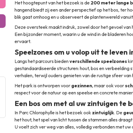
Het hoogtepunt van het bezoek is de
200 meter lange 
hangend biedt zij een ander perspectief op het bos, ter 
blik gaat omhoog en u observeert de plantenwereld vanui
Deze oversteek maakt indruk, zowel door het gevoel van 
Een bijzonder moment, waarin u de wind in de bladeren ho
ervaart.
Speelzones om u volop uit te leven i
Langs het parcours bieden
verschillende speelzones
kin
gestandaardiseerde structuren: hout, bos en verbeelding sta
verhalen, terwijl ouders genieten van de rustige sfeer van
Het park is ontworpen voor
gezinnen
, maar ook voor
sch
respect voor de natuur op een speelse en concrete manier
Een bos om met al uw zintuigen te 
In Parc Chlorophylle is het bezoek ook
zintuiglijk
. De
geur
het hout, het spel van licht tussen de stammen alles draa
U voelt zich ver weg van alles, volledig verbonden met uw