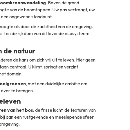
boomkroonwandeling
. Boven de grond
hoogte van de boomtoppen. Uw pas vertraagt, uw
t een ongewoon standpunt.
hoogte als door de zachtheid van de omgeving.
ort en de rijkdom van dit levende ecosysteem
n de natuur
deren de kans om zich vrij uit te leven. Hier geen
an centraal. U klimt, springt en verzint
 het domein.
oolgroepen
, met een duidelijke ambitie om
 over te brengen.
beleven
en van het bos
, de frisse lucht, de texturen van
gt bij aan een rustgevende en meeslepende sfeer.
 omgeving.