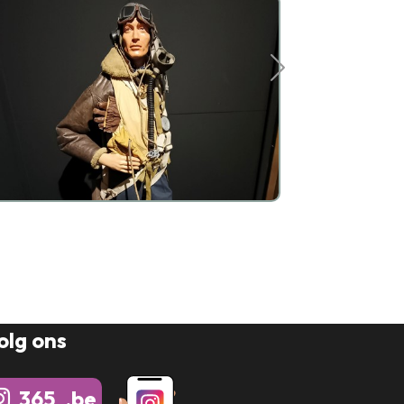
olg ons
365_.be