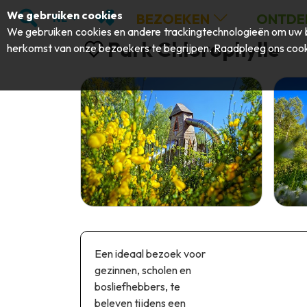
;
ZOEKEN
MIJN FAVORIETEN
We gebruiken cookies
BEZOEKEN
ONTDE
NL
We gebruiken cookies en andere trackingtechnologieën om uw b
Park Chlorophylle
herkomst van onze bezoekers te begrijpen. Raadpleeg ons
cook
Een ideaal bezoek voor
gezinnen, scholen en
bosliefhebbers, te
beleven tijdens een