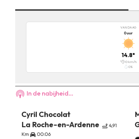
VANDAAG
0
uur
14.8
°
10
km/h
0
%
In de nabijheid...
Cyril Chocolat
M
La Roche-en-Ardenne
G
,72
4,91
Km
00:06