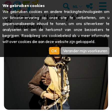
;
ZOEKEN
MIJN FAVORI
We gebruiken cookies
NL
We gebruiken cookies en andere trackingtechnologieën om
Manhay History 44
uw browse-ervaring op onze site te verbeteren, om u
gepersonaliseerde inhoud te tonen, om ons siteverkeer te
Museum
analyseren en om de herkomst van onze bezoekers te
BEZOEKEN
begrijpen. Raadpleeg ons
cookiebeleid
als u meer informatie
wilt over cookies die aan deze website zijn gekoppeld.
Abdijen & religieuze monumenten
ONTDEKKEN
OK
Verander mijn voorkeuren
Archeologie
Grotten
BEWEGEN
Kunst
Tuinen, parken & natuursites
Toeristische boten & cruises
EVENEMENTEN
Ambachten & knowhow
Aquariums, dierenparken & -tuinen
Railbikes & toeristische treinen
DE LEUKSTE ACTIVITEITEN VOOR
Kastelen, citadellen & belforten
Kajaks
DEZE ZOMER
Folklore & lokale geschiedenis
Avonturenparken
DOWNLOAD DE GIDS
Geschiedenis