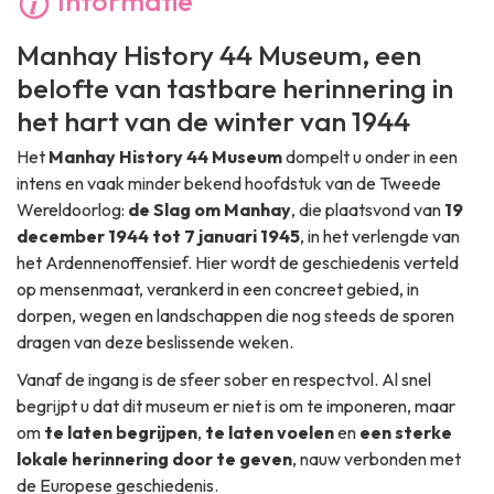
Informatie
Manhay History 44 Museum, een
belofte van tastbare herinnering in
het hart van de winter van 1944
Het
Manhay History 44 Museum
dompelt u onder in een
intens en vaak minder bekend hoofdstuk van de Tweede
Wereldoorlog:
de Slag om Manhay
, die plaatsvond van
19
december 1944 tot 7 januari 1945
, in het verlengde van
het Ardennenoffensief. Hier wordt de geschiedenis verteld
op mensenmaat, verankerd in een concreet gebied, in
dorpen, wegen en landschappen die nog steeds de sporen
dragen van deze beslissende weken.
Vanaf de ingang is de sfeer sober en respectvol. Al snel
begrijpt u dat dit museum er niet is om te imponeren, maar
om
te laten begrijpen
,
te laten voelen
en
een sterke
lokale herinnering door te geven
, nauw verbonden met
de Europese geschiedenis.