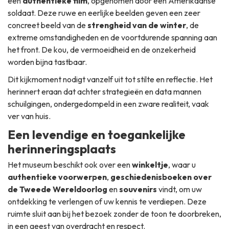
een
authentieke film
, opgenomen door een Amerikaanse
soldaat. Deze ruwe en eerlijke beelden geven een zeer
concreet beeld van de
strengheid van de winter
, de
extreme omstandigheden en de voortdurende spanning aan
het front. De kou, de vermoeidheid en de onzekerheid
worden bijna tastbaar.
Dit kijkmoment nodigt vanzelf uit tot stilte en reflectie. Het
herinnert eraan dat achter strategieën en data mannen
schuilgingen, ondergedompeld in een zware realiteit, vaak
ver van huis.
Een levendige en toegankelijke
herinneringsplaats
Het museum beschikt ook over een
winkeltje
, waar u
authentieke voorwerpen
,
geschiedenisboeken over
de Tweede Wereldoorlog
en
souvenirs
vindt, om uw
ontdekking te verlengen of uw kennis te verdiepen. Deze
ruimte sluit aan bij het bezoek zonder de toon te doorbreken,
in een geest van overdracht en respect.