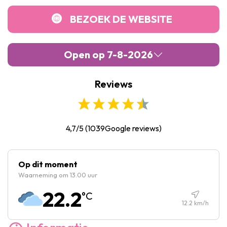
BEZOEK DE WEBSITE
Open op 7-8-2026
Reviews
Maandag :
10:00
-
17:00
Dinsdag :
10:00
-
17:00
Woensdag :
10:00
-
17:00
4,7/5
(
1039
Google reviews)
Donderdag :
10:00
-
17:00
Vrijdag :
10:00
-
17:00
Op dit moment
Waarneming om 13.00 uur
Zaterdag :
10:00
-
17:00
22.2
°C
Zondag :
10:00
-
17:00
12.2
km/h