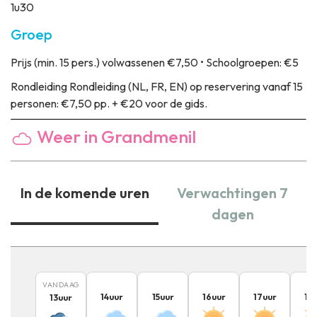
1u30
Groep
Prijs
(min. 15 pers.) volwassenen €7,50 • Schoolgroepen: €5
Rondleiding
Rondleiding (NL, FR, EN) op reservering vanaf 15
personen: €7,50 pp. + €20 voor de gids.
Weer in Grandmenil
In de komende uren
Verwachtingen 7
dagen
VANDAAG
14
uur
15
uur
16
uur
17
uur
18
13
uur