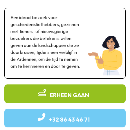
Thema & recreatiepark
Wetenschapsparken
Een ideaal bezoek voor
Recreatie- & waterpretparken
geschiedenisliefhebbers, gezinnen
Auto- & spoorerfgoed
met tieners, of nieuwsgierige
bezoekers die betekenis willen
Industrieel erfgoed & architecturale kunstwerken
geven aan de landschappen die ze
Streekproducten
doorkruisen, tijdens een verblijf in
de Ardennen, om de tijd te nemen
Herinneringstoerisme
om te herinneren en door te geven.
UNESCO
ERHEEN GAAN
+32 86 43 46 71