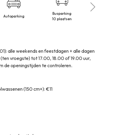
Busparking
Autoparking
Maestro
10 plaatsen
/01): alle weekends en feestdagen + alle dagen
(ten vroegste) tot 17.00, 18.00 of 19.00 uur,
m de openingstijden te controleren.
Volwassenen (150 cm+): €11