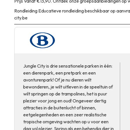
Prijs
Vanaf €13,90. Ontdek onze groepsaanbiedingen op w
Rondleiding
Educatieve rondleiding beschikbaar op aanvra
city.be
Jungle City is drie sensationele parken in één:
een dierenpark, een pretpark en een
avonturenpark! Of je nu dieren wilt
bewonderen, je wilt uitleven in de speeltuin of
wilt springen op de trampolines, het is puur
plezier voor jong en oud! Ongeveer dertig
attracties in de buitenlucht of binnen,
eetgelegenheden en een zeer realistische
tropische omgeving wachten op u voor een
dag vol plezier. Spring als een behendig dier in