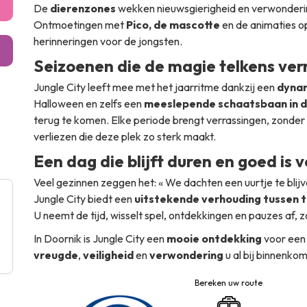
De
dierenzones
wekken nieuwsgierigheid en verwondering
Ontmoetingen met
Pico, de mascotte
en de animaties o
herinneringen voor de jongsten.
Seizoenen die de magie telkens ve
Jungle City leeft mee met het jaarritme dankzij een
dynam
Halloween en zelfs een
meeslepende schaatsbaan in d
terug te komen. Elke periode brengt verrassingen, zonder o
verliezen die deze plek zo sterk maakt.
Een dag die blijft duren en goed is
Veel gezinnen zeggen het:
« We dachten een uurtje te blijve
Jungle City biedt een
uitstekende verhouding tussen tij
U neemt de tijd, wisselt spel, ontdekkingen en pauzes af,
In Doornik is Jungle City een
mooie ontdekking
voor een
vreugde
,
veiligheid
en
verwondering
u al bij binnenk
Bereken uw route