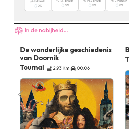
13.1
km/h
14.2
km/h
7.9
km/h
13
km/h
0
%
0
%
0
%
0
%
In de nabijheid...
De wonderlijke geschiedenis
B
van Doornik
T
Tournai
2,93 Km
00:06