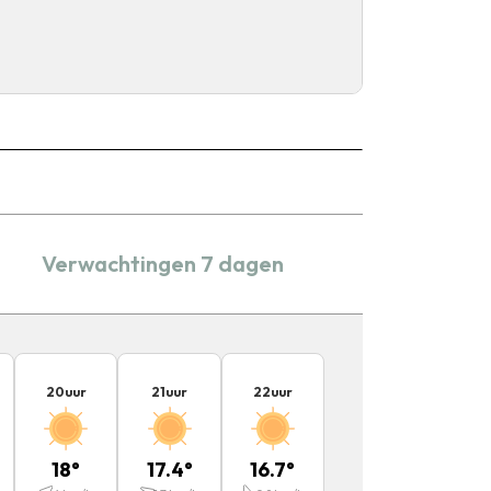
Verwachtingen 7 dagen
20
uur
21
uur
22
uur
18
°
17.4
°
16.7
°