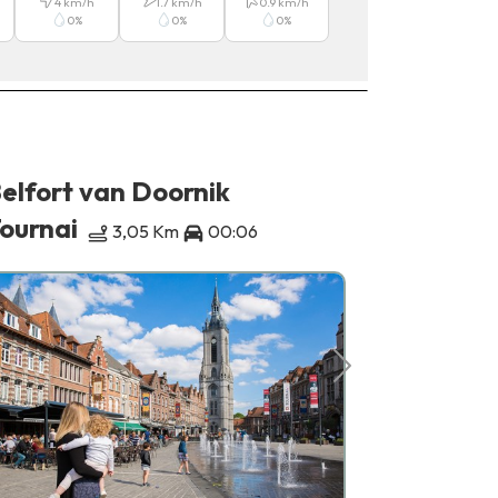
4
km/h
1.7
km/h
0.9
km/h
0
%
0
%
0
%
elfort van Doornik
Museum v
geschied
ournai
3,05 Km
00:06
Tournai