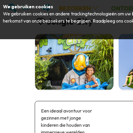
;
ZOEKEN
MIJN FAVORIETEN
We gebruiken cookies
BEZOEKEN
ONTDE
NL
We gebruiken cookies en andere trackingtechnologieën om uw b
Jungle City
herkomst van onze bezoekers te begrijpen. Raadpleeg ons
cook
Een ideaal avontuur voor
gezinnen met jonge
kinderen die houden van
immersieve werelden,