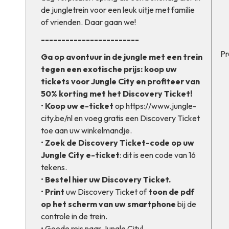
de jungletrein voor een leuk uitje met familie
of vrienden. Daar gaan we!
------------------------
Pr
Ga op avontuur in de jungle met een trein
tegen een exotische prijs: koop uw
tickets voor Jungle City en profiteer van
50% korting met het Discovery Ticket!
•
Koop uw e-ticket
op
https://www.jungle-
city.be/nl
en voeg gratis een Discovery Ticket
toe aan uw winkelmandje.
•
Zoek de Discovery Ticket-code op uw
Jungle City e-ticket
: dit is een code van 16
tekens.
•
Bestel
hier
uw Discovery Ticket.
•
Print
uw Discovery Ticket of
toon de pdf
op het scherm van uw smartphone
bij de
controle in de trein.
• Goede reis naar Jungle City!