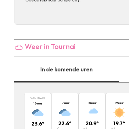
Weer in Tournai
In de komende uren
VANDAAG
17
uur
18
uur
19
uur
16
uur
22.6
°
20.9
°
19.7
°
23.6
°