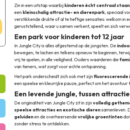
Zin in een uitstap waarbij
kinderen écht centraal staan
een
kleinschalig attractie- en dierenpark
, speciaal v
verstikkende drukte of al te heftige sensaties: welkom in 
geruststellend, waar u samen verkent, speelt en zich ver
Een park voor kinderen tot 12 jaar
In Jungle City is alles afgestemd op de jongsten. De
indoo
bewegen, te lachen en telkens opnieuw te beginnen, terwij
vrij te spelen, in alle veiligheid. Ouders waarderen die
fami
van tieners, wat zorgt voor echte ontspanning.
Het park onderscheidt zich ook met zijn
fluorescerende i
een speelse en kleurrijke pauze, perfect om het avontuur
Een levende jungle, tussen attractie
De originaliteit van Jungle City zit in zijn
volledig gethem
speelse attracties en exotische dieren
samenleven. 
geluiden
en de overheersende
vrolijke groentinten
dom
zonder stress te ontdekken.