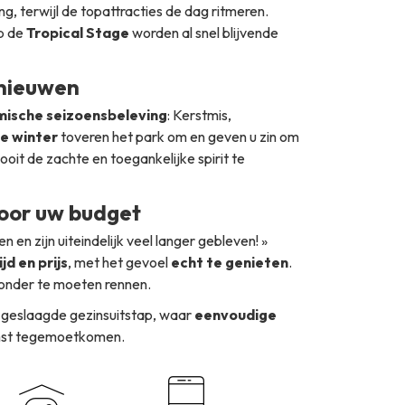
, terwijl de topattracties de dag ritmeren.
p de
Tropical Stage
worden al snel blijvende
rnieuwen
ische seizoensbeleving
: Kerstmis,
e winter
toveren het park om en geven u zin om
oit de zachte en toegankelijke spirit te
 voor uw budget
n en zijn uiteindelijk veel langer gebleven! »
d en prijs
, met het gevoel
echt te genieten
.
 zonder te moeten rennen.
 geslaagde gezinsuitstap, waar
eenvoudige
omst tegemoetkomen.