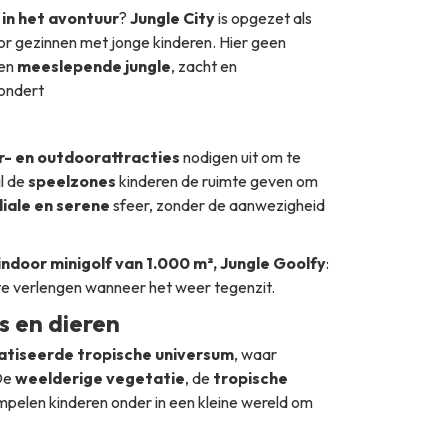
 in het avontuur
?
Jungle City
is opgezet als
oor gezinnen met jonge kinderen. Hier geen
een
meeslepende jungle
, zacht en
wondert
r- en outdoorattracties
nodigen uit om te
l de
speelzones
kinderen de ruimte geven om
liale en serene
sfeer, zonder de aanwezigheid
ndoor minigolf van 1.000 m², Jungle Goolfy
:
 te verlengen wanneer het weer tegenzit.
s en dieren
atiseerde tropische universum
, waar
De
weelderige vegetatie
, de
tropische
pelen kinderen onder in een kleine wereld om