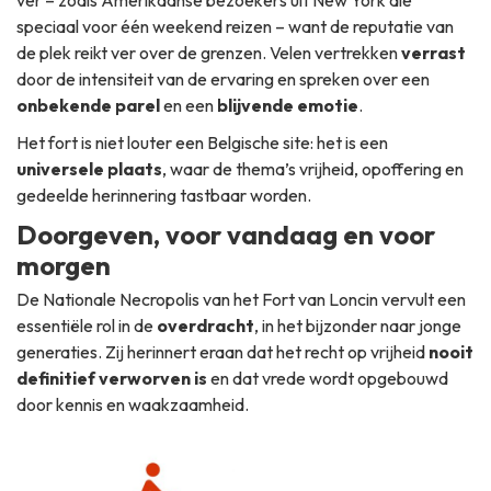
ver – zoals Amerikaanse bezoekers uit New York die
speciaal voor één weekend reizen – want de reputatie van
de plek reikt ver over de grenzen. Velen vertrekken
verrast
door de intensiteit van de ervaring en spreken over een
onbekende parel
en een
blijvende emotie
.
Het fort is niet louter een Belgische site: het is een
universele plaats
, waar de thema’s vrijheid, opoffering en
gedeelde herinnering tastbaar worden.
Doorgeven, voor vandaag en voor
morgen
De Nationale Necropolis van het Fort van Loncin vervult een
essentiële rol in de
overdracht
, in het bijzonder naar jonge
generaties. Zij herinnert eraan dat het recht op vrijheid
nooit
definitief verworven is
en dat vrede wordt opgebouwd
door kennis en waakzaamheid.