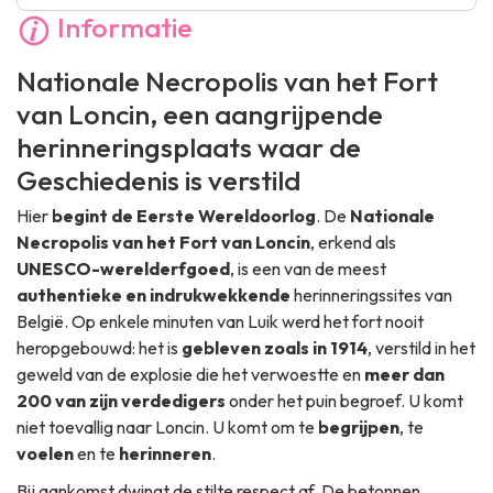
Informatie
Nationale Necropolis van het Fort
van Loncin
, een aangrijpende
herinneringsplaats waar de
Geschiedenis is verstild
Hier
begint de Eerste Wereldoorlog
. De
Nationale
Necropolis van het Fort van Loncin
, erkend als
UNESCO-werelderfgoed
, is een van de meest
authentieke en indrukwekkende
herinneringssites van
België. Op enkele minuten van Luik werd het fort nooit
heropgebouwd: het is
gebleven zoals in 1914
, verstild in het
geweld van de explosie die het verwoestte en
meer dan
200 van zijn verdedigers
onder het puin begroef. U komt
niet toevallig naar Loncin. U komt om te
begrijpen
, te
voelen
en te
herinneren
.
Bij aankomst dwingt de stilte respect af. De betonnen