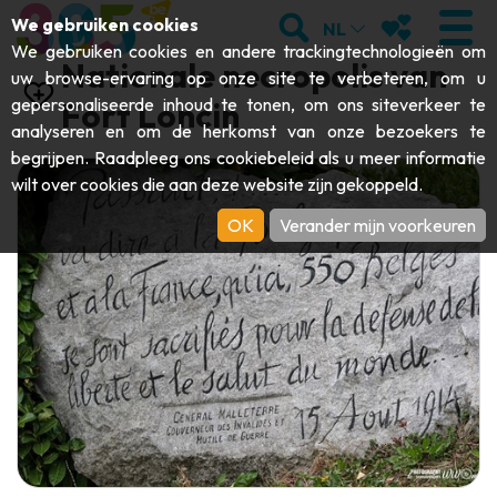
;
ZOEKEN
MIJN FAVORI
We gebruiken cookies
NL
We gebruiken cookies en andere trackingtechnologieën om
Nationale necropolis van
uw browse-ervaring op onze site te verbeteren, om u
gepersonaliseerde inhoud te tonen, om ons siteverkeer te
Fort Loncin
analyseren en om de herkomst van onze bezoekers te
BEZOEKEN
begrijpen. Raadpleeg ons
cookiebeleid
als u meer informatie
wilt over cookies die aan deze website zijn gekoppeld.
Abdijen & religieuze monumenten
ONTDEKKEN
OK
Verander mijn voorkeuren
Archeologie
Grotten
BEWEGEN
Kunst
Tuinen, parken & natuursites
Toeristische boten & cruises
EVENEMENTEN
Ambachten & knowhow
Aquariums, dierenparken & -tuinen
Railbikes & toeristische treinen
DE LEUKSTE ACTIVITEITEN VOOR
Kastelen, citadellen & belforten
Kajaks
DEZE ZOMER
Folklore & lokale geschiedenis
Avonturenparken
DOWNLOAD DE GIDS
Geschiedenis