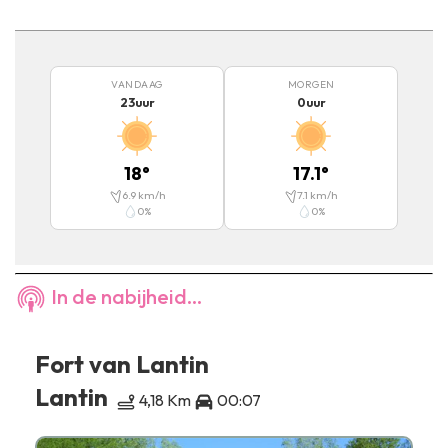
VANDAAG
MORGEN
23
uur
0
uur
18
°
17.1
°
6.9
km/h
7.1
km/h
0
%
0
%
In de nabijheid...
Fort van Lantin
Lantin
4,18 Km
00:07