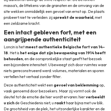
massa’s, de littekens van de granaten en de omvang van de
site wekken onmiddellijk een gevoel van ernst op. De plaats
probeert niet te verleiden: zij
spreekt de waarheid
, met
een zeldzame kracht.
Een intact gebleven fort, met een
aangrijpende authenticiteit
Loncin is het
meest authentieke Belgische fort van 14–
18
. Het is
het enige dat zijn bewapening van 1914 heeft
behouden
, en die oorspronkelijke staat geeft het bezoek
een bijzondere intensiteit. U beweegt zich door ruimtes waar
niets gereconstrueerd werd: volumes, materialen en sporen
vertellen het verhaal zonder filter.
Deze authenticiteit wekt een
gevoel van beklemming
op,
vaak genoemd door bezoekers. Maar zij vormt ook de
sleutel tot de emotie die hier wordt ervaren: hier
verbeeldt
u zich
de Geschiedenis niet, u
raakt
haar bijna met uw blik.
De grootsheid van de plek, het uitzonderlijke karakter en de