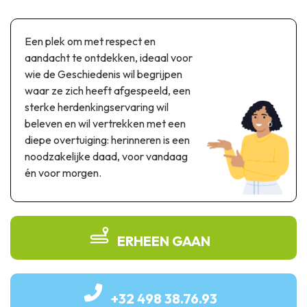
Thema & recreatiepark
Wetenschapsparken
Een plek om met respect en
Recreatie- & waterpretparken
aandacht te ontdekken, ideaal voor
Auto- & spoorerfgoed
wie de Geschiedenis wil begrijpen
waar ze zich heeft afgespeeld, een
Industrieel erfgoed & architecturale kunstwerken
sterke herdenkingservaring wil
Streekproducten
beleven en wil vertrekken met een
diepe overtuiging: herinneren is een
Herinneringstoerisme
noodzakelijke daad, voor vandaag
én voor morgen.
UNESCO
ERHEEN GAAN
+32 498 38.76.93