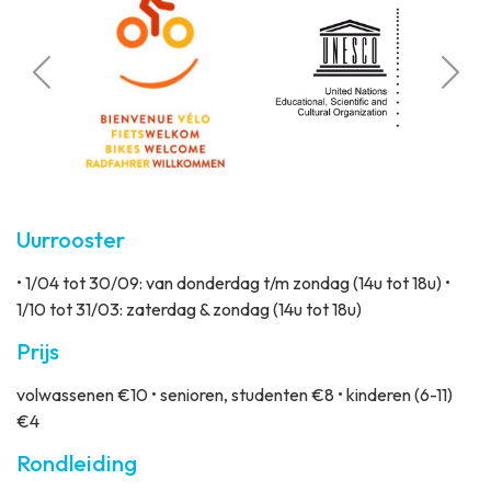
Bere
elaten
Station 
Uurrooster
• 1/04 tot 30/09: van donderdag t/m zondag (14u tot 18u) •
1/10 tot 31/03: zaterdag & zondag (14u tot 18u)
Prijs
volwassenen €10 • senioren, studenten €8 • kinderen (6-11)
€4
Rondleiding