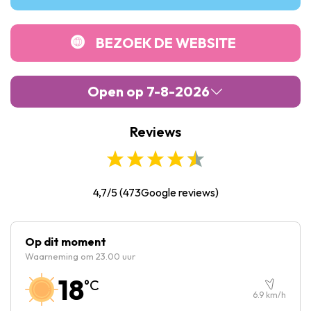
BEZOEK DE WEBSITE
Open op 7-8-2026
Reviews
Maandag :
Gesloten
Dinsdag :
Gesloten
Woensdag :
Gesloten
4,7/5
(
473
Google reviews)
Donderdag :
14:00
-
18:00
Vrijdag :
14:00
-
18:00
Op dit moment
Waarneming om 23.00 uur
Zaterdag :
14:00
-
18:00
18
°C
Zondag :
14:00
-
18:00
6.9
km/h