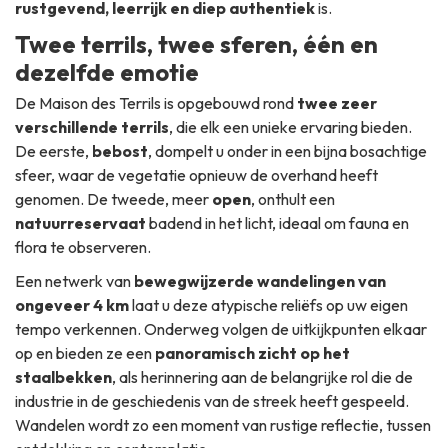
rustgevend, leerrijk en diep authentiek
is.
Twee terrils, twee sferen, één en
dezelfde emotie
De Maison des Terrils is opgebouwd rond
twee zeer
verschillende terrils
, die elk een unieke ervaring bieden.
De eerste,
bebost
, dompelt u onder in een bijna bosachtige
sfeer, waar de vegetatie opnieuw de overhand heeft
genomen. De tweede, meer
open
, onthult een
natuurreservaat
badend in het licht, ideaal om fauna en
flora te observeren.
Een netwerk van
bewegwijzerde wandelingen van
ongeveer 4 km
laat u deze atypische reliëfs op uw eigen
tempo verkennen. Onderweg volgen de uitkijkpunten elkaar
op en bieden ze een
panoramisch zicht op het
staalbekken
, als herinnering aan de belangrijke rol die de
industrie in de geschiedenis van de streek heeft gespeeld.
Wandelen wordt zo een moment van rustige reflectie, tussen