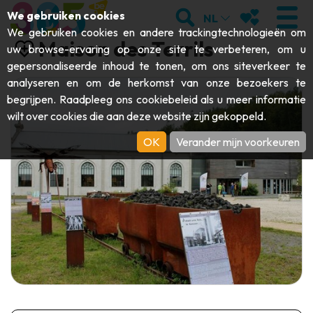
;
ZOEKEN
MIJN FAVORI
We gebruiken cookies
NL
We gebruiken cookies en andere trackingtechnologieën om
Maison des Terrils
uw browse-ervaring op onze site te verbeteren, om u
gepersonaliseerde inhoud te tonen, om ons siteverkeer te
analyseren en om de herkomst van onze bezoekers te
BEZOEKEN
begrijpen. Raadpleeg ons
cookiebeleid
als u meer informatie
wilt over cookies die aan deze website zijn gekoppeld.
Abdijen & religieuze monumenten
ONTDEKKEN
OK
Verander mijn voorkeuren
Archeologie
Grotten
BEWEGEN
Kunst
Tuinen, parken & natuursites
Toeristische boten & cruises
EVENEMENTEN
Ambachten & knowhow
Aquariums, dierenparken & -tuinen
Railbikes & toeristische treinen
DE LEUKSTE ACTIVITEITEN VOOR
Kastelen, citadellen & belforten
Kajaks
DEZE ZOMER
Folklore & lokale geschiedenis
Avonturenparken
DOWNLOAD DE GIDS
Geschiedenis