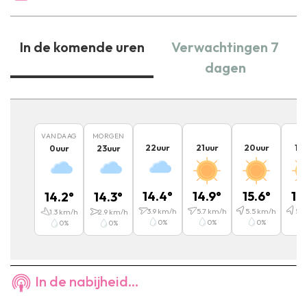
In de komende uren
Verwachtingen 7
dagen
VANDAAG
MORGEN
22
uur
21
uur
20
uur
19
0
uur
23
uur
14.4
°
14.9
°
15.6
°
16
14.2
°
14.3
°
3.9
km/h
5.7
km/h
5.5
km/h
5.7
1.3
km/h
2.9
km/h
0
%
0
%
0
%
0
%
0
%
In de nabijheid...