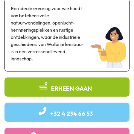
Thema & recreatiepark
Een ideale ervaring voor wie houdt
Wetenschapsparken
van betekenisvolle
Recreatie- & waterpretparken
natuurwandelingen, openlucht-
Auto- & spoorerfgoed
herinneringsplekken en rustige
ontdekkingen, waar de industriële
Industrieel erfgoed & architecturale kunstwerken
geschiedenis van Wallonië leesbaar
is in een verrassend levend
Streekproducten
landschap.
Herinneringstoerisme
UNESCO
ERHEEN GAAN
+32 4 234 66 53