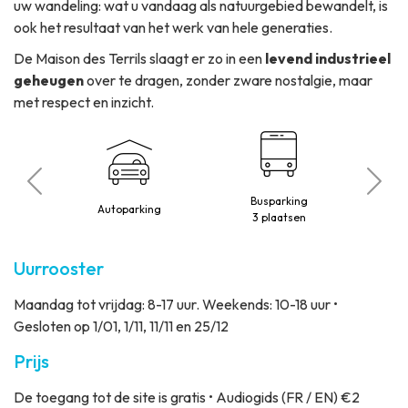
uw wandeling: wat u vandaag als natuurgebied bewandelt, is
ook het resultaat van het werk van hele generaties.
De Maison des Terrils slaagt er zo in een
levend industrieel
geheugen
over te dragen, zonder zware nostalgie, maar
met respect en inzicht.
beperkte
Busparking
Autoparking
t
3 plaatsen
Uurrooster
Maandag tot vrijdag: 8-17 uur. Weekends: 10-18 uur •
Gesloten op 1/01, 1/11, 11/11 en 25/12
Prijs
De toegang tot de site is gratis • Audiogids (FR / EN) €2