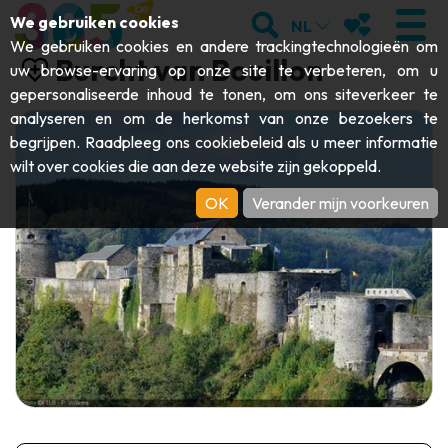
;
ZOEKEN
MIJN FAVORI
We gebruiken cookies
NL
We gebruiken cookies en andere trackingtechnologieën om
Burcht van Bouillon
uw browse-ervaring op onze site te verbeteren, om u
gepersonaliseerde inhoud te tonen, om ons siteverkeer te
analyseren en om de herkomst van onze bezoekers te
BEZOEKEN
begrijpen. Raadpleeg ons
cookiebeleid
als u meer informatie
wilt over cookies die aan deze website zijn gekoppeld.
Abdijen & religieuze monumenten
ONTDEKKEN
OK
Verander mijn voorkeuren
Archeologie
Grotten
BEWEGEN
Kunst
Tuinen, parken & natuursites
Toeristische boten & cruises
EVENEMENTEN
Ambachten & knowhow
Aquariums, dierenparken & -tuinen
Railbikes & toeristische treinen
DE LEUKSTE ACTIVITEITEN VOOR
Kastelen, citadellen & belforten
Kajaks
DEZE ZOMER
Folklore & lokale geschiedenis
Avonturenparken
DOWNLOAD DE GIDS
Geschiedenis