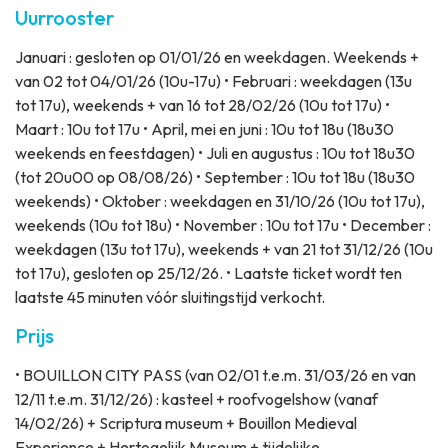
Uurrooster
Januari : gesloten op 01/01/26 en weekdagen. Weekends +
van 02 tot 04/01/26 (10u-17u) • Februari : weekdagen (13u
tot 17u), weekends + van 16 tot 28/02/26 (10u tot 17u) •
Maart : 10u tot 17u • April, mei en juni : 10u tot 18u (18u30
weekends en feestdagen) • Juli en augustus : 10u tot 18u30
(tot 20u00 op 08/08/26) • September : 10u tot 18u (18u30
weekends) • Oktober : weekdagen en 31/10/26 (10u tot 17u),
weekends (10u tot 18u) • November : 10u tot 17u • December :
weekdagen (13u tot 17u), weekends + van 21 tot 31/12/26 (10u
tot 17u), gesloten op 25/12/26. • Laatste ticket wordt ten
laatste 45 minuten vóór sluitingstijd verkocht.
Prijs
• BOUILLON CITY PASS (van 02/01 t.e.m. 31/03/26 en van
12/11 t.e.m. 31/12/26) : kasteel + roofvogelshow (vanaf
14/02/26) + Scriptura museum + Bouillon Medieval
Experience + Hertogelijk Museum + tijdelijke