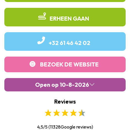
ERHEEN GAAN
+32 61 46 42 02
BEZOEK DE WEBSITE
Open op 10-8-2026
Reviews
Maandag :
10:00
-
18:30
Dinsdag :
10:00
-
18:30
Woensdag :
10:00
-
18:30
4,5/5
(
11328
Google reviews)