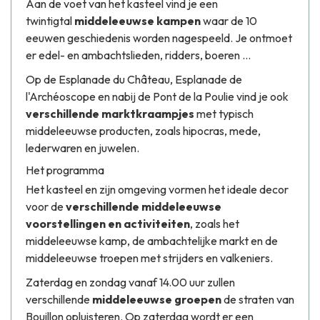
Aan de voet van het kasteel vind je een
twintigtal
middeleeuwse kampen
waar de 10
eeuwen geschiedenis worden nagespeeld. Je ontmoet
er edel- en ambachtslieden, ridders, boeren ...
Op de Esplanade du Château, Esplanade de
l'Archéoscope en nabij de Pont de la Poulie vind je ook
verschillende marktkraampjes
met typisch
middeleeuwse producten, zoals hipocras, mede,
lederwaren en juwelen.
Het programma
Het kasteel en zijn omgeving vormen het ideale decor
voor de
verschillende middeleeuwse
voorstellingen en activiteiten
, zoals het
middeleeuwse kamp, de ambachtelijke markt en de
middeleeuwse troepen met strijders en valkeniers.
Zaterdag en zondag vanaf 14.00 uur zullen
verschillende
middeleeuwse groepen
de straten van
Bouillon opluisteren. Op zaterdag wordt er een