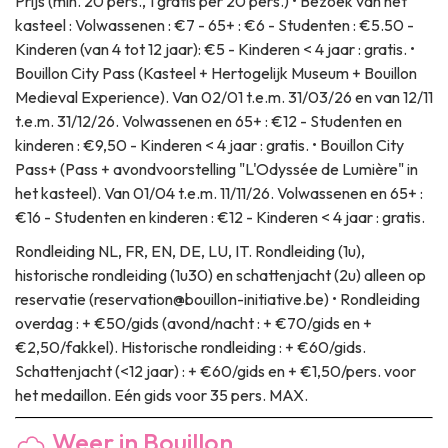
Prijs
(min. 20 pers., 1 gratis per 20 pers.) • Bezoek van het
kasteel : Volwassenen : €7 - 65+ : €6 - Studenten : €5.50 -
Kinderen (van 4 tot 12 jaar): €5 - Kinderen < 4 jaar : gratis. •
Bouillon City Pass (Kasteel + Hertogelijk Museum + Bouillon
Medieval Experience). Van 02/01 t.e.m. 31/03/26 en van 12/11
t.e.m. 31/12/26. Volwassenen en 65+ : €12 - Studenten en
kinderen : €9,50 - Kinderen < 4 jaar : gratis. • Bouillon City
Pass+ (Pass + avondvoorstelling "L'Odyssée de Lumière" in
het kasteel). Van 01/04 t.e.m. 11/11/26. Volwassenen en 65+ :
€16 - Studenten en kinderen : €12 - Kinderen < 4 jaar : gratis.
Rondleiding
NL, FR, EN, DE, LU, IT. Rondleiding (1u),
historische rondleiding (1u30) en schattenjacht (2u) alleen op
reservatie (reservation@bouillon-initiative.be) • Rondleiding
overdag : + €50/gids (avond/nacht : + €70/gids en +
€2,50/fakkel). Historische rondleiding : + €60/gids.
Schattenjacht (<12 jaar) : + €60/gids en + €1,50/pers. voor
het medaillon. Eén gids voor 35 pers. MAX.
Weer in Bouillon