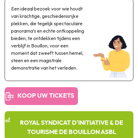
Thema & recreatiepark
Een ideaal bezoek voor wie houdt
Wetenschapsparken
van krachtige, geschiedenisrijke
Recreatie- & waterpretparken
plekken, die tegelijk spectaculaire
Auto- & spoorerfgoed
panorama’s en echte ontkoppeling
bieden, te ontdekken tijdens een
Industrieel erfgoed & architecturale kunstwerken
verblijf in Bouillon, voor een
moment dat zweeft tussen hemel,
Streekproducten
steen en een magistrale
demonstratie van het verleden.
Herinneringstoerisme
UNESCO
KOOP UW TICKETS
ROYAL SYNDICAT D'INITIATIVE & DE
TOURISME DE BOUILLON ASBL