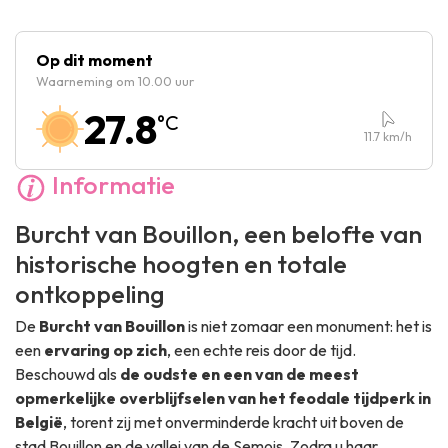
Donderdag :
10:00
-
18:30
Vrijdag :
10:00
-
18:30
Op dit moment
Waarneming om 10.00 uur
Zaterdag :
10:00
-
18:30
27.8
°C
Zondag :
10:00
-
18:30
11.7
km/h
Informatie
Burcht van Bouillon, een belofte van
historische hoogten en totale
ontkoppeling
De
Burcht van Bouillon
is niet zomaar een monument: het is
een
ervaring op zich
, een echte reis door de tijd.
Beschouwd als
de oudste en een van de meest
opmerkelijke overblijfselen van het feodale tijdperk in
België
, torent zij met onverminderde kracht uit boven de
stad Bouillon en de vallei van de Semois. Zodra u haar