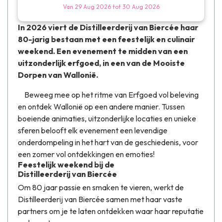
Van
29 Aug 2026
tot
30 Aug 2026
In 2026 viert de
Distilleerderij van Biercée
haar
80-jarig bestaan met een feestelijk en culinair
weekend. Een evenement te midden van een
uitzonderlijk erfgoed, in een van de
Mooiste
Dorpen van Wallonië
.
Beweeg mee op het ritme van
Erfgoed vol beleving
en ontdek Wallonië op een andere manier. Tussen
boeiende animaties, uitzonderlijke locaties en unieke
sferen belooft elk evenement een levendige
onderdompeling in het hart van de geschiedenis, voor
een zomer vol ontdekkingen en emoties!
Feestelijk weekend bij de
Distilleerderij van Biercée
Om
80 jaar passie en smaken
te vieren, werkt de
Distilleerderij van Biercée
samen met haar vaste
partners om je te laten ontdekken waar haar reputatie