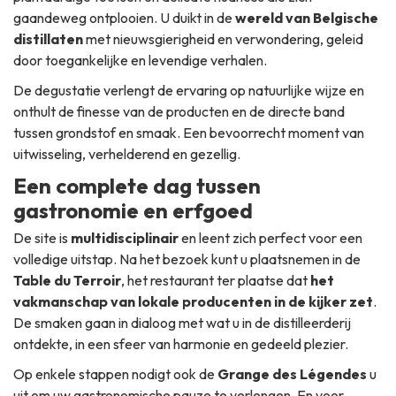
gaandeweg ontplooien. U duikt in de
wereld van Belgische
distillaten
met nieuwsgierigheid en verwondering, geleid
door toegankelijke en levendige verhalen.
De degustatie verlengt de ervaring op natuurlijke wijze en
onthult de finesse van de producten en de directe band
tussen grondstof en smaak. Een bevoorrecht moment van
uitwisseling, verhelderend en gezellig.
Een complete dag tussen
gastronomie en erfgoed
De site is
multidisciplinair
en leent zich perfect voor een
volledige uitstap. Na het bezoek kunt u plaatsnemen in de
Table du Terroir
, het restaurant ter plaatse dat
het
vakmanschap van lokale producenten in de kijker zet
.
De smaken gaan in dialoog met wat u in de distilleerderij
ontdekte, in een sfeer van harmonie en gedeeld plezier.
Op enkele stappen nodigt ook de
Grange des Légendes
u
uit om uw gastronomische pauze te verlengen. En voor