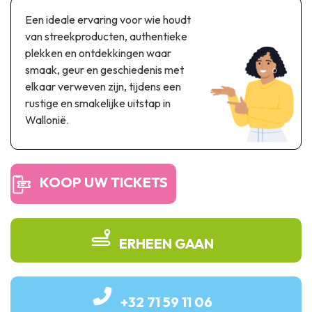
Thema & recreatiepark
Een ideale ervaring voor wie houdt
Wetenschapsparken
van streekproducten, authentieke
Recreatie- & waterpretparken
plekken en ontdekkingen waar
Auto- & spoorerfgoed
smaak, geur en geschiedenis met
elkaar verweven zijn, tijdens een
Industrieel erfgoed & architecturale kunstwerken
rustige en smakelijke uitstap in
Wallonië.
Streekproducten
Herinneringstoerisme
KOOP UW TICKETS
UNESCO
ERHEEN GAAN
+32 71 59 11 06