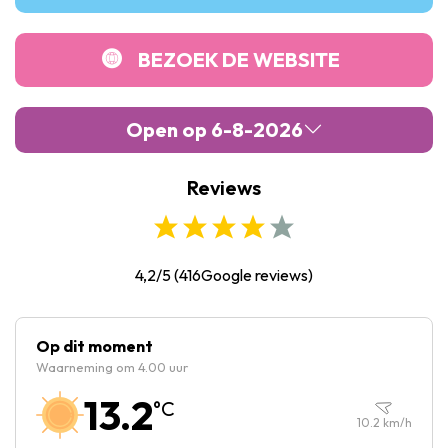
BEZOEK DE WEBSITE
Open op 6-8-2026
Reviews
Maandag :
08:30
-
15:30
Dinsdag :
08:30
-
15:30
Woensdag :
08:30
-
15:30
4,2/5
(
416
Google reviews)
Donderdag :
08:30
-
20:00
Vrijdag :
08:30
-
20:00
Op dit moment
Waarneming om 4.00 uur
Zaterdag :
11:30
-
20:00
13.2
°C
Zondag :
11:30
-
20:00
10.2
km/h