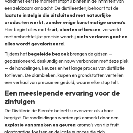
Vanaf het eerste moment stapt u binnen in de intimiteit van
een zeldzaam ambacht. De distilleerderij behoort tot de
laatste in België die uitsluitend met natuurlijke
producten werkt
,
zonder enige kunstmatige aroma’s
.
Hier begint alles met
fruit, planten of bessen
, verwerkt
met ambachtelijke precisie waarbij
niets verloren gaat en
alles wordt gevaloriseerd
.
Tijdens het
begeleide bezoek
brengen de gidsen —
gepassioneerd, deskundig en nauw verbonden met deze plek
— de handelingen, keuzes en het lange proces van distillatie
tot leven. De alambieken, kuipen en grondstoffen vertellen
een verhaal van precisie en geduld, waarin elke stap telt.
Een meeslepende ervaring voor de
zintuigen
De Distillerie de Biercée beleeft u evenzeer als u haar
begrijpt. De rondleidingen worden gekenmerkt door een
explosie van smaken en geuren
: aroma’s van rijp fruit,
plantaardige toetsen en delicate nuances die zich