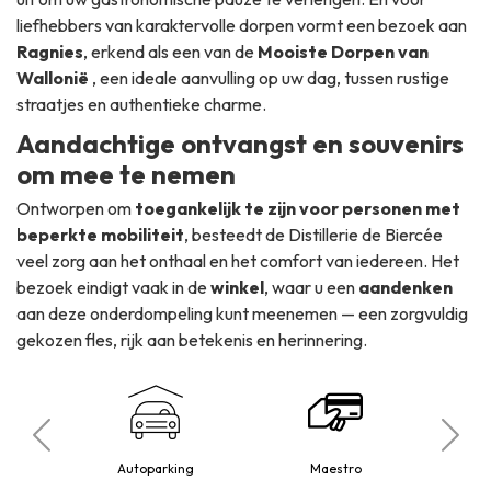
liefhebbers van karaktervolle dorpen vormt een bezoek aan
Ragnies
, erkend als een van de
Mooiste Dorpen van
Wallonië
, een ideale aanvulling op uw dag, tussen rustige
straatjes en authentieke charme.
Aandachtige ontvangst en souvenirs
om mee te nemen
Ontworpen om
toegankelijk te zijn voor personen met
beperkte mobiliteit
, besteedt de Distillerie de Biercée
veel zorg aan het onthaal en het comfort van iedereen. Het
bezoek eindigt vaak in de
winkel
, waar u een
aandenken
aan deze onderdompeling kunt meenemen — een zorgvuldig
gekozen fles, rijk aan betekenis en herinnering.
beperkte
Persone
Autoparking
Maestro
t