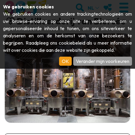
;
ZOEKEN
MIJN FAVORI
We gebruiken cookies
NL
We gebruiken cookies en andere trackingtechnologieën om
Distilleerderij van Biercée
uw browse-ervaring op onze site te verbeteren, om u
gepersonaliseerde inhoud te tonen, om ons siteverkeer te
analyseren en om de herkomst van onze bezoekers te
BEZOEKEN
begrijpen. Raadpleeg ons
cookiebeleid
als u meer informatie
wilt over cookies die aan deze website zijn gekoppeld.
Abdijen & religieuze monumenten
ONTDEKKEN
OK
Verander mijn voorkeuren
Archeologie
Grotten
BEWEGEN
Kunst
Tuinen, parken & natuursites
Toeristische boten & cruises
EVENEMENTEN
Ambachten & knowhow
Aquariums, dierenparken & -tuinen
Railbikes & toeristische treinen
DE LEUKSTE ACTIVITEITEN VOOR
Kastelen, citadellen & belforten
Kajaks
DEZE ZOMER
Folklore & lokale geschiedenis
Avonturenparken
DOWNLOAD DE GIDS
Geschiedenis