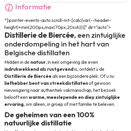
Informatie
*]:pointer-events-auto scroll-mt-[calc(var(--header-
height)+min(200px,max(70px,20svh)))]" dir="auto">
Distillerie de Biercée
, een zintuiglijke
onderdompeling in het hart van
Belgische distillaten
Midden in de
natuur
, in een omgeving die even
indrukwekkend als rustgevend
is, ontdekt u de
Distillerie de Biercée
als een bijzondere plek. Of u nu
liefhebber bent van streekdistillaten
of gewoon
nieuwsgierig naar authentiek vakmanschap, het bezoek
belooft een
warme, meeslepende en diep zintuiglijke
ervaring
, om alleen, in groep of met familie te beleven.
De geheimen van een 100%
natuurlijke distillatie