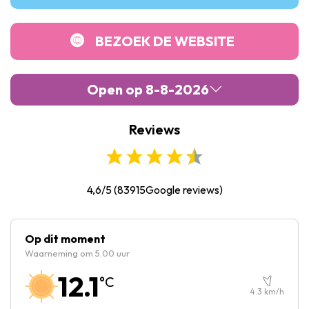
BEZOEK DE WEBSITE
Open op 8-8-2026
Reviews
Maandag :
10:00
-
19:00
Dinsdag :
10:00
-
19:00
Woensdag :
10:00
-
19:00
4,6/5
(
83915
Google reviews)
Donderdag :
10:00
-
19:00
Vrijdag :
10:00
-
23:00
Op dit moment
Waarneming om 5.00 uur
Zaterdag :
10:00
-
23:00
12.1
°C
Zondag :
10:00
-
19:00
4.3
km/h