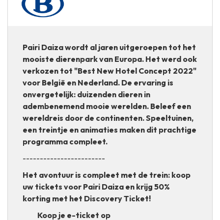
Pairi Daiza wordt al jaren uitgeroepen tot het
mooiste dierenpark van Europa. Het werd ook
verkozen tot "Best New Hotel Concept 2022"
voor België en Nederland. De ervaring is
onvergetelijk: duizenden dieren in
adembenemend mooie werelden. Beleef een
wereldreis door de continenten. Speeltuinen,
een treintje en animaties maken dit prachtige
programma compleet.
------------------------
Het avontuur is compleet met de trein: koop
uw tickets voor Pairi Daiza en krijg 50%
korting met het Discovery Ticket!
Koop je e-ticket op