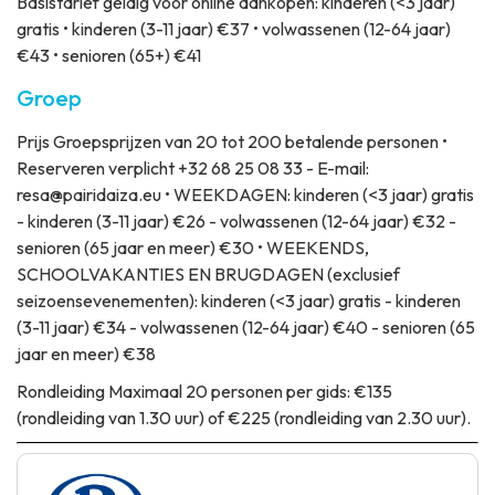
Basistarief geldig voor online aankopen: kinderen (<3 jaar)
gratis • kinderen (3-11 jaar) €37 • volwassenen (12-64 jaar)
€43 • senioren (65+) €41
Groep
Prijs
Groepsprijzen van 20 tot 200 betalende personen •
Reserveren verplicht +32 68 25 08 33 - E-mail:
resa@pairidaiza.eu • WEEKDAGEN: kinderen (<3 jaar) gratis
- kinderen (3-11 jaar) €26 - volwassenen (12-64 jaar) €32 -
senioren (65 jaar en meer) €30 • WEEKENDS,
SCHOOLVAKANTIES EN BRUGDAGEN (exclusief
seizoensevenementen): kinderen (<3 jaar) gratis - kinderen
(3-11 jaar) €34 - volwassenen (12-64 jaar) €40 - senioren (65
jaar en meer) €38
Rondleiding
Maximaal 20 personen per gids: €135
(rondleiding van 1.30 uur) of €225 (rondleiding van 2.30 uur).