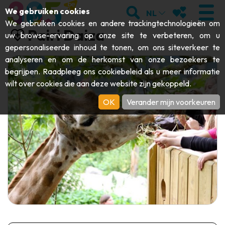
;
ZOEKEN
MIJN FAVORI
We gebruiken cookies
NL
We gebruiken cookies en andere trackingtechnologieën om
Pairi Daiza
uw browse-ervaring op onze site te verbeteren, om u
gepersonaliseerde inhoud te tonen, om ons siteverkeer te
analyseren en om de herkomst van onze bezoekers te
BEZOEKEN
begrijpen. Raadpleeg ons
cookiebeleid
als u meer informatie
wilt over cookies die aan deze website zijn gekoppeld.
Abdijen & religieuze monumenten
ONTDEKKEN
OK
Verander mijn voorkeuren
Archeologie
Grotten
BEWEGEN
Kunst
Tuinen, parken & natuursites
Toeristische boten & cruises
EVENEMENTEN
Ambachten & knowhow
Aquariums, dierenparken & -tuinen
Railbikes & toeristische treinen
DE LEUKSTE ACTIVITEITEN VOOR
Kastelen, citadellen & belforten
Kajaks
DEZE ZOMER
Folklore & lokale geschiedenis
Avonturenparken
DOWNLOAD DE GIDS
Geschiedenis