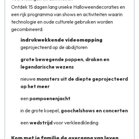
Ontdek 15 dagen lang unieke Halloweendecoraties en
een rijk programma van shows en activiteiten waarin
technologie en oude culturele gebruiken worden
gecombineerd:
indrukwekkende
videomapping
geprojecteerd op de abdijtoren
grote bewegende poppen
,
draken en
legendarische wezens
nieuwe
monsters uit de diepte geprojecteerd
op het meer
een
pompoenenjacht
in de grote koepel,
goochelshows en concerten
een
wedstrijd
voor verkleedkleding
Kom met je familie de overgang van leven