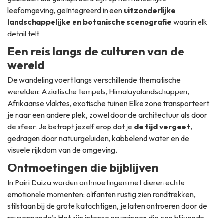
leefomgeving, geïntegreerd in een
uitzonderlijke
landschappelijke en botanische scenografie
waarin elk
detail telt.
Een reis langs de culturen van de
wereld
De wandeling voert langs verschillende thematische
werelden: Aziatische tempels, Himalayalandschappen,
Afrikaanse vlaktes, exotische tuinen Elke zone transporteert
je naar een andere plek, zowel door de architectuur als door
de sfeer. Je betrapt jezelf erop dat je
de tijd vergeet
,
gedragen door natuurgeluiden, kabbelend water en de
visuele rijkdom van de omgeving.
Ontmoetingen die bijblijven
In Pairi Daiza worden ontmoetingen met dieren echte
emotionele momenten: olifanten rustig zien rondtrekken,
stilstaan bij de grote katachtigen, je laten ontroeren door de
reuzenpanda’s Het zijn intense ervaringen die een blijvende