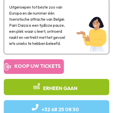
Thema & recreatiepark
Uitgeroepen tot beste zoo van
Wetenschapsparken
Europa en de nummer één
Recreatie- & waterpretparken
toeristische attractie van België:
Auto- & spoorerfgoed
Pairi Daiza is een tijdloze pauze,
een plek waar u leert, ontroerd
Industrieel erfgoed & architecturale kunstwerken
raakt en vertrekt met het gevoel
iets unieks te hebben beleefd.
Streekproducten
Herinneringstoerisme
KOOP UW TICKETS
UNESCO
ERHEEN GAAN
+32 68 25 08 50