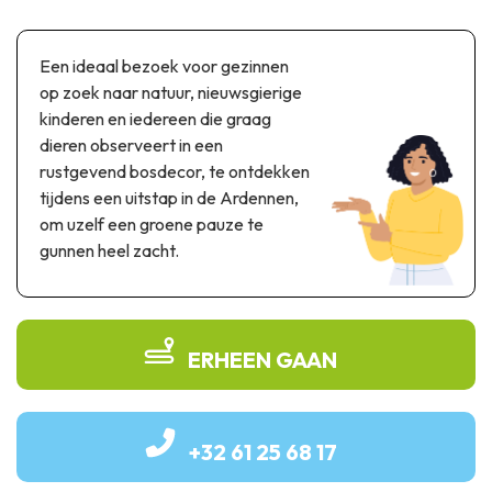
Thema & recreatiepark
Wetenschapsparken
Een ideaal bezoek voor gezinnen
Recreatie- & waterpretparken
op zoek naar natuur, nieuwsgierige
Auto- & spoorerfgoed
kinderen en iedereen die graag
dieren observeert in een
Industrieel erfgoed & architecturale kunstwerken
rustgevend bosdecor, te ontdekken
Streekproducten
tijdens een uitstap in de Ardennen,
om uzelf een groene pauze te
Herinneringstoerisme
gunnen heel zacht.
UNESCO
ERHEEN GAAN
+32 61 25 68 17