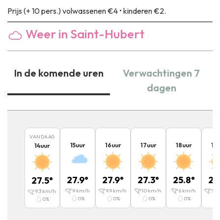
Prijs
(+ 10 pers.) volwassenen €4 • kinderen €2.
Weer in Saint-Hubert
In de komende uren
Verwachtingen 7
dagen
VANDAAG
15
uur
16
uur
17
uur
18
uur
19
14
uur
27.9
°
27.9
°
27.3
°
25.8
°
22
27.5
°
9
km/h
9.9
km/h
10
km/h
6
km/h
5.8
9.3
km/h
0
%
0
%
0
%
0
%
0
%