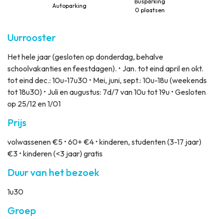
Busparking
Autoparking
0 plaatsen
Uurrooster
Het hele jaar (gesloten op donderdag, behalve
schoolvakanties en feestdagen). • Jan. tot eind april en okt.
tot eind dec.: 10u-17u30 • Mei, juni, sept.: 10u-18u (weekends
tot 18u30) • Juli en augustus: 7d/7 van 10u tot 19u • Gesloten
op 25/12 en 1/01
Prijs
volwassenen €5 • 60+ €4 • kinderen, studenten (3-17 jaar)
€3 • kinderen (<3 jaar) gratis
Duur van het bezoek
1u30
Groep