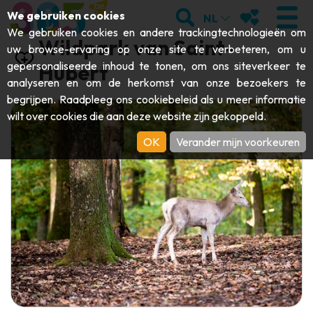
;
ZOEKEN
MIJN FAVORI
We gebruiken cookies
NL
We gebruiken cookies en andere trackingtechnologieën om
Wildpark van Saint-
uw browse-ervaring op onze site te verbeteren, om u
gepersonaliseerde inhoud te tonen, om ons siteverkeer te
Hubert
analyseren en om de herkomst van onze bezoekers te
BEZOEKEN
begrijpen. Raadpleeg ons
cookiebeleid
als u meer informatie
wilt over cookies die aan deze website zijn gekoppeld.
Abdijen & religieuze monumenten
ONTDEKKEN
OK
Verander mijn voorkeuren
Archeologie
Grotten
BEWEGEN
Kunst
Tuinen, parken & natuursites
Toeristische boten & cruises
EVENEMENTEN
Ambachten & knowhow
Aquariums, dierenparken & -tuinen
Railbikes & toeristische treinen
DE LEUKSTE ACTIVITEITEN VOOR
Kastelen, citadellen & belforten
Kajaks
DEZE ZOMER
Folklore & lokale geschiedenis
Avonturenparken
DOWNLOAD DE GIDS
Geschiedenis