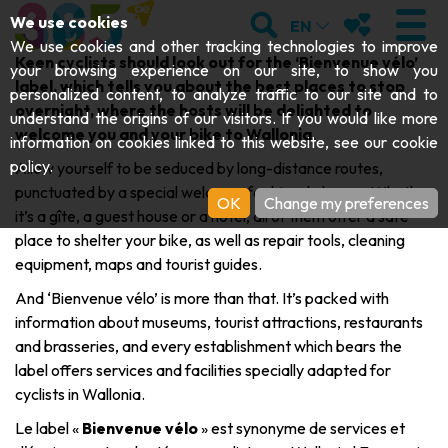
;
SEARCH
MY FAVOURI
We use cookies
EN
We use cookies and other tracking technologies to improve
Keen cyclists should look out for the ‘Bienvenue v
é
lo’
your browsing experience on our site, to show you
label, which tells you about the best places to stop
personalized content, to analyze traffic to our site and to
overnight, where the hosts will be delighted to
understand the origins of our visitors. If you would like more
VISIT
welcome you and your bike to Wallonia.
information on cookies linked to this website, see our
cookie
policy
.
Allow yourself to be seduced by long-distance routes,
Abbeys & religious monuments
EXPLORE
punctuated by a special welcome for bicycle lovers. Whether
OK
Change my preferences
it’s a gîte, a guest house or a hotel, all of them offer a safe
Archaeology
Caves
GET MOVING
place to shelter your bike, as well as repair tools, cleaning
equipment, maps and tourist guides.
Art
Parks, gardens & natural sites
Cruises & tourist trains
EVENTS
And ‘Bienvenue vélo’ is more than that. It’s packed with
Crafts & know-how
information about museums, tourist attractions, restaurants
Aquariums, animal parks & zoos
Railbikes & tourist trains
THE BEST THINGS TO DO THIS
and brasseries, and every establishment which bears the
Castles, citadels & belfries
label offers services and facilities specially adapted for
Kayaks
SUMMER
cyclists in Wallonia.
Folklore & local history
Adventure parks
Le label «
Bienvenue vélo
» est synonyme de services et
DOWNLOAD THE GUIDE
History