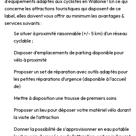
d'équipements adaptés aux cyclistes en Wallonie ! En ce qui
Recreation & theme parks
concerne les attractions touristiques qui disposent de ce
Sciences Parks
label, elles doivent vous offrir au minimum les avantages &
Recreation & water parks
services suivants :
Road & rail heritage
Se situer à proximité raisonnable (+/- 5 km) d’un réseau
Industrial heritage & civil engineering
cyclable ;
Disposer d’emplacements de parking disponible pour
Local produce
vélo à proximité
Commemorative tourism
Proposer un set de réparation avec outils adaptés pour
les petites réparations d’urgence (disponible à l’accueil
UNESCO Heritage
de)
Mettre à disposition une trousse de premiers soins
Proposer un lieu pour déposer votre matériel vélo durant
la visite de l’attraction
Donner la possibilité de s’approvisionner en eau potable