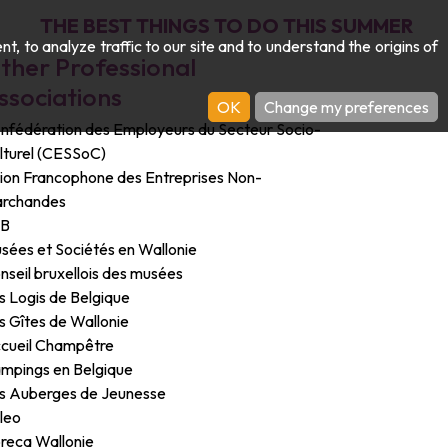
THE BEST THINGS TO DO THIS SUMMER
 to analyze traffic to our site and to understand the origins of
ther Professional
ssociations
OK
Change my preferences
nfédération des Employeurs du Secteur Socio-
lturel (CESSoC)
ion Francophone des Entreprises Non-
rchandes
EB
sées et Sociétés en Wallonie
nseil bruxellois des musées
s Logis de Belgique
s Gîtes de Wallonie
cueil Champêtre
mpings en Belgique
s Auberges de Jeunesse
leo
reca Wallonie