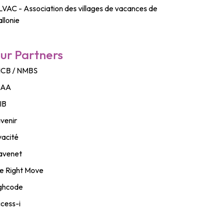
LVAC - Association des villages de vacances de
llonie
ur Partners
CB / NMBS
BAA
IB
avenir
vacité
venet
e Right Move
ghcode
cess-i