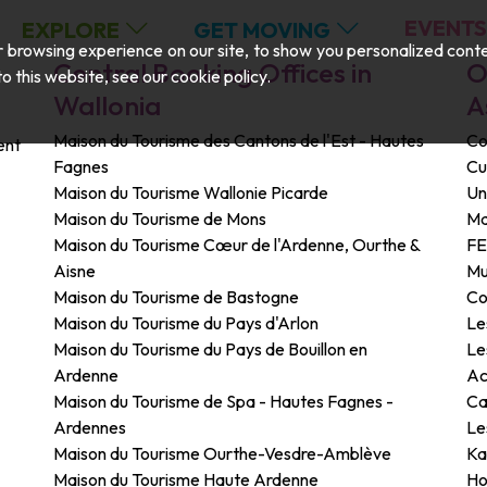
EVENTS
EXPLORE
GET MOVING
browsing experience on our site, to show you personalized content,
Central Booking Offices in
O
 to this website, see our
cookie policy
.
Wallonia
A
Maison du Tourisme des Cantons de l'Est - Hautes
Co
ent
Fagnes
Cu
Maison du Tourisme Wallonie Picarde
Un
Maison du Tourisme de Mons
Ma
Maison du Tourisme Cœur de l'Ardenne, Ourthe &
F
Aisne
Mu
Maison du Tourisme de Bastogne
Co
Maison du Tourisme du Pays d'Arlon
Le
Maison du Tourisme du Pays de Bouillon en
Le
Ardenne
Ac
Maison du Tourisme de Spa - Hautes Fagnes -
Ca
Ardennes
Le
Maison du Tourisme Ourthe-Vesdre-Amblève
Ka
Maison du Tourisme Haute Ardenne
Ho