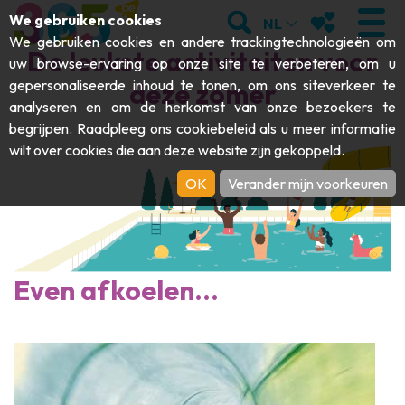
;
ZOEKEN
MIJN FAVORI
We gebruiken cookies
NL
We gebruiken cookies en andere trackingtechnologieën om
De leukste activiteiten voor
uw browse-ervaring op onze site te verbeteren, om u
gepersonaliseerde inhoud te tonen, om ons siteverkeer te
deze zomer
analyseren en om de herkomst van onze bezoekers te
BEZOEKEN
begrijpen. Raadpleeg ons
cookiebeleid
als u meer informatie
wilt over cookies die aan deze website zijn gekoppeld.
Abdijen & religieuze monumenten
ONTDEKKEN
OK
Verander mijn voorkeuren
Archeologie
Grotten
BEWEGEN
Kunst
Tuinen, parken & natuursites
Toeristische boten & cruises
EVENEMENTEN
Ambachten & knowhow
Even afkoelen...
Aquariums, dierenparken & -tuinen
Railbikes & toeristische treinen
DE LEUKSTE ACTIVITEITEN VOOR
Kastelen, citadellen & belforten
Kajaks
DEZE ZOMER
Folklore & lokale geschiedenis
Avonturenparken
DOWNLOAD DE GIDS
Geschiedenis