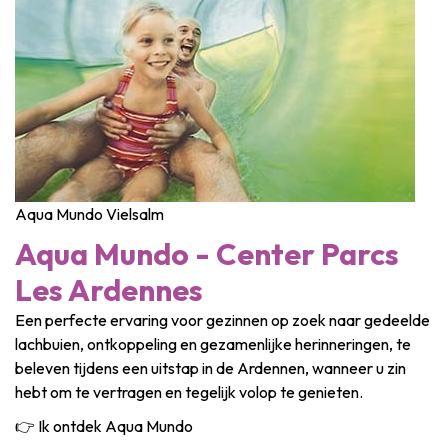
Thema & recreatiepark
Wetenschapsparken
Recreatie- & waterpretparken
Auto- & spoorerfgoed
Industrieel erfgoed & architecturale kunstwerken
Streekproducten
Aqua Mundo Vielsalm
Herinneringstoerisme
Aqua Mundo - Center Parcs
UNESCO
Les Ardennes
Een perfecte ervaring voor gezinnen op zoek naar gedeelde
lachbuien, ontkoppeling en gezamenlijke herinneringen, te
beleven tijdens een uitstap in de Ardennen, wanneer u zin
hebt om te vertragen en tegelijk volop te genieten.
👉 Ik ontdek Aqua Mundo